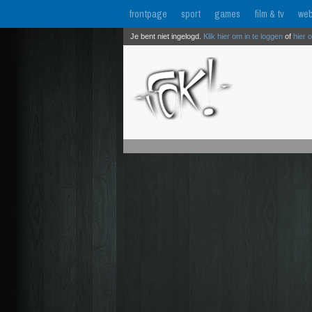
frontpage
sport
games
film & tv
web
Je bent niet ingelogd.
Klik hier om in te loggen
of
hier 