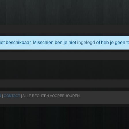
iet beschikbaar. Misschien ben je niet
ingelogd
of heb je geen t
N
|
CONTACT
| ALLE RECHTEN VOORBEHOUDEN