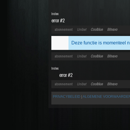
Index
error #2
abonnement
Unibet
Coolblue
Bitvavo
Deze functie is momenteel n
abonnement
Unibet
Coolblue
Bitvavo
Index
error #2
abonnement
Unibet
Coolblue
Bitvavo
PRIVACYBELEID
|
ALGEMENE VOORWAARDE