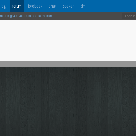
log
forum
fotoboek
chat
zoeken
dm
om een gratis account aan te maken
.