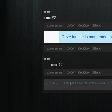
Index
error #2
abonnement
Unibet
Coolblue
Bitvavo
Deze functie is momenteel n
abonnement
Unibet
Coolblue
Bitvavo
Index
error #2
abonnement
Unibet
Coolblue
Bitvavo
PRIVACYBELEID
|
ALGEMENE VOORWAARDE