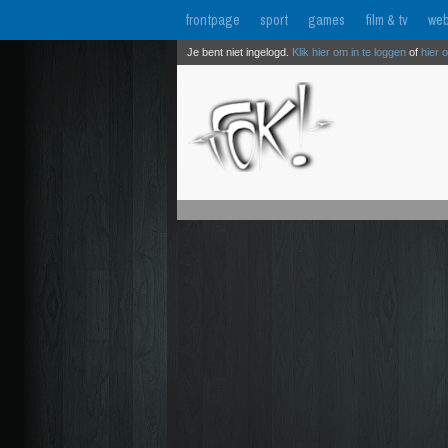
frontpage
sport
games
film & tv
web
Je bent niet ingelogd.
Klik hier om in te loggen
of
hier 