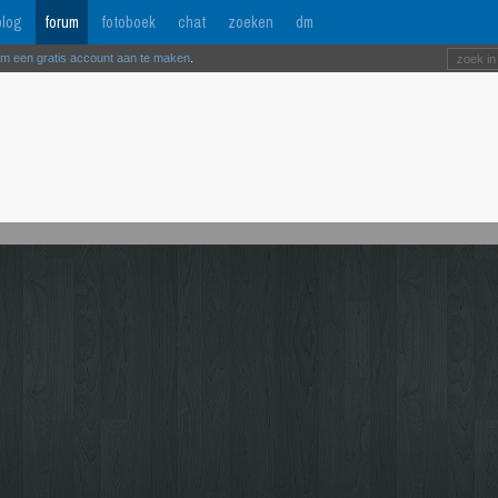
log
forum
fotoboek
chat
zoeken
dm
om een gratis account aan te maken
.