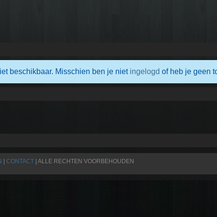
iet beschikbaar. Misschien ben je niet
ingelogd
of heb je geen t
N
|
CONTACT
| ALLE RECHTEN VOORBEHOUDEN