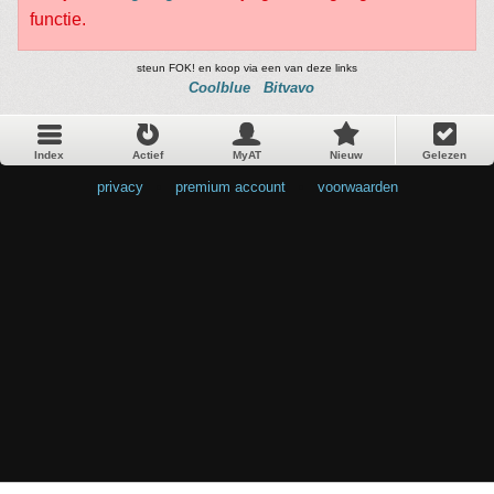
functie.
steun FOK! en koop via een van deze links
Coolblue
Bitvavo
Index
Actief
MyAT
Nieuw
Gelezen
privacy
•
premium account
•
voorwaarden