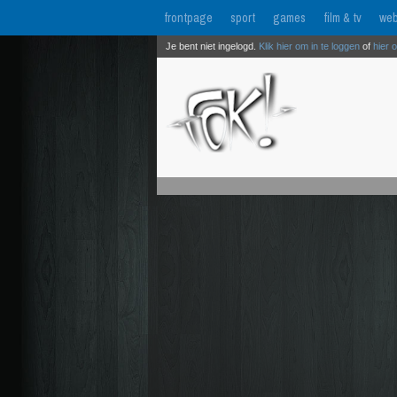
frontpage
sport
games
film & tv
web
Je bent niet ingelogd.
Klik hier om in te loggen
of
hier 