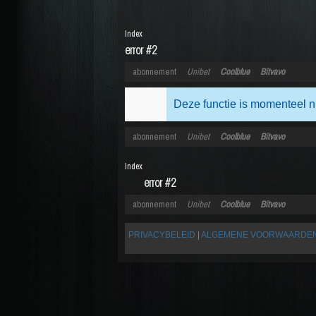
Index
error #2
abonnement
Unibet
Coolblue
Bitvavo
Deze functie is momenteel n
abonnement
Unibet
Coolblue
Bitvavo
Index
error #2
abonnement
Unibet
Coolblue
Bitvavo
PRIVACYBELEID
|
ALGEMENE VOORWAARDE