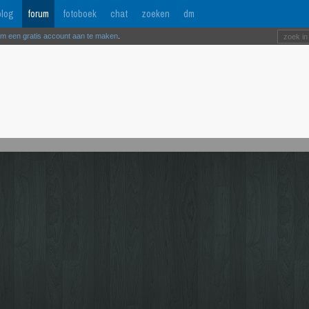
log
forum
fotoboek
chat
zoeken
dm
om een gratis account aan te maken
.