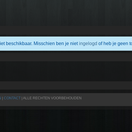
iet beschikbaar. Misschien ben je niet
ingelogd
of heb je geen t
N
|
CONTACT
| ALLE RECHTEN VOORBEHOUDEN