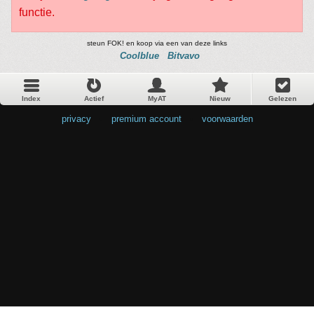
functie.
steun FOK! en koop via een van deze links
Coolblue
Bitvavo
Index
Actief
MyAT
Nieuw
Gelezen
privacy
•
premium account
•
voorwaarden