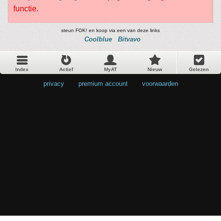
functie.
steun FOK! en koop via een van deze links
Coolblue
Bitvavo
Index
Actief
MyAT
Nieuw
Gelezen
privacy
•
premium account
•
voorwaarden