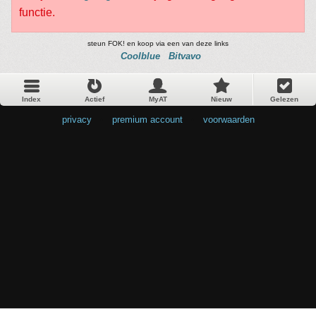
functie.
steun FOK! en koop via een van deze links
Coolblue
Bitvavo
Index
Actief
MyAT
Nieuw
Gelezen
privacy
•
premium account
•
voorwaarden