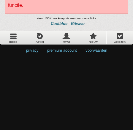
functie.
steun FOK! en koop via een van deze links
Coolblue
Bitvavo
Index
Actief
MyAT
Nieuw
Gelezen
privacy
•
premium account
•
voorwaarden