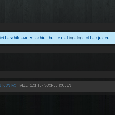
iet beschikbaar. Misschien ben je niet
ingelogd
of heb je geen t
N
|
CONTACT
| ALLE RECHTEN VOORBEHOUDEN