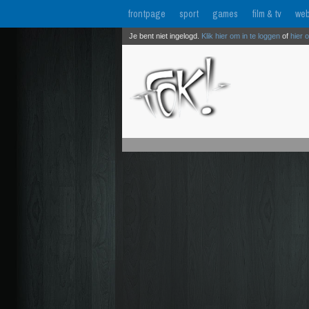
frontpage
sport
games
film & tv
web
Je bent niet ingelogd.
Klik hier om in te loggen
of
hier 