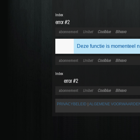
Index
error #2
abonnement
Unibet
Coolblue
Bitvavo
Deze functie is momenteel n
abonnement
Unibet
Coolblue
Bitvavo
Index
error #2
abonnement
Unibet
Coolblue
Bitvavo
PRIVACYBELEID
|
ALGEMENE VOORWAARDE