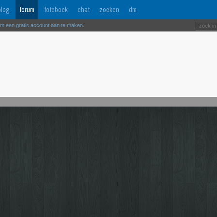
log
forum
fotoboek
chat
zoeken
dm
om een gratis account aan te maken
.