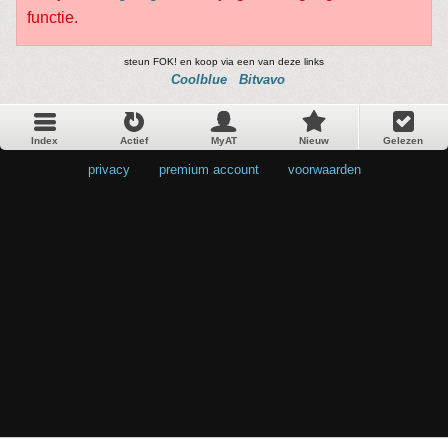
functie.
steun FOK! en koop via een van deze links
Coolblue
Bitvavo
Index
Actief
MyAT
Nieuw
Gelezen
privacy
•
premium account
•
voorwaarden