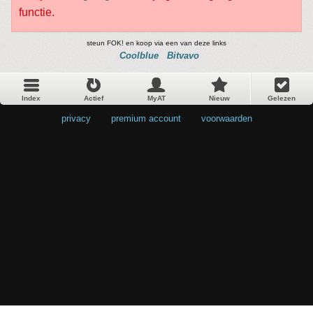
functie.
steun FOK! en koop via een van deze links
Coolblue
Bitvavo
Index
Actief
MyAT
Nieuw
Gelezen
privacy
•
premium account
•
voorwaarden