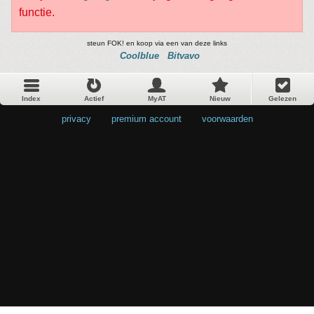
functie.
steun FOK! en koop via een van deze links
Coolblue
Bitvavo
Index
Actief
MyAT
Nieuw
Gelezen
privacy
•
premium account
•
voorwaarden