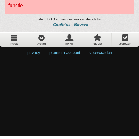
functie.
steun FOK! en koop via een van deze links
Coolblue
Bitvavo
Index
Actief
MyAT
Nieuw
Gelezen
privacy
•
premium account
•
voorwaarden