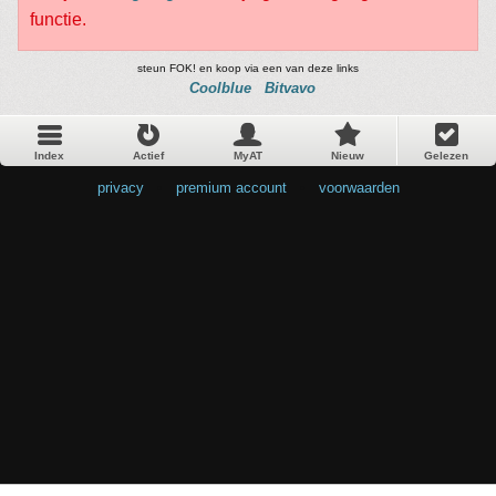
functie.
steun FOK! en koop via een van deze links
Coolblue
Bitvavo
Index
Actief
MyAT
Nieuw
Gelezen
privacy
•
premium account
•
voorwaarden