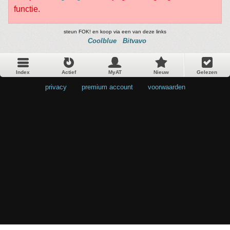
functie.
steun FOK! en koop via een van deze links
Coolblue
Bitvavo
Index
Actief
MyAT
Nieuw
Gelezen
privacy
•
premium account
•
voorwaarden