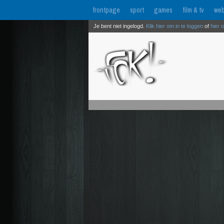
frontpage
sport
games
film & tv
web
Je bent niet ingelogd.
Klik hier om in te loggen
of
hier 