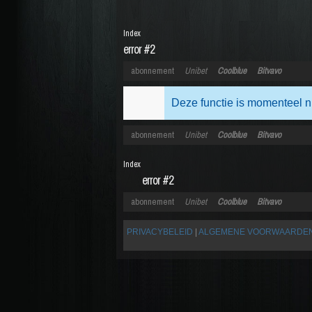
Index
error #2
abonnement
Unibet
Coolblue
Bitvavo
Deze functie is momenteel n
abonnement
Unibet
Coolblue
Bitvavo
Index
error #2
abonnement
Unibet
Coolblue
Bitvavo
PRIVACYBELEID
|
ALGEMENE VOORWAARDE