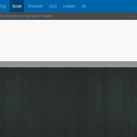
log
forum
fotoboek
chat
zoeken
dm
om een gratis account aan te maken
.