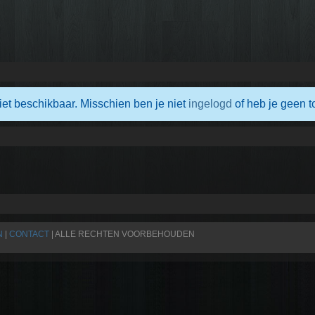
iet beschikbaar. Misschien ben je niet
ingelogd
of heb je geen t
N
|
CONTACT
| ALLE RECHTEN VOORBEHOUDEN