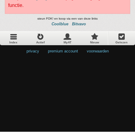
functie.
steun FOK! en koop via een van deze links
Coolblue
Bitvavo
Index
Actief
MyAT
Nieuw
Gelezen
privacy
•
premium account
•
voorwaarden