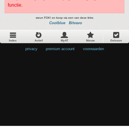
functie.
steun FOK! en koop via een van deze links
Coolblue
Bitvavo
Index
Actief
MyAT
Nieuw
Gelezen
privacy
•
premium account
•
voorwaarden