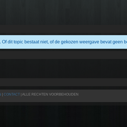
. Of dit topic bestaat niet, of de gekozen weergave bevat geen b
N
|
CONTACT
| ALLE RECHTEN VOORBEHOUDEN