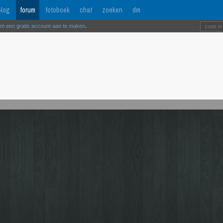
log
forum
fotoboek
chat
zoeken
dm
om een gratis account aan te maken
.