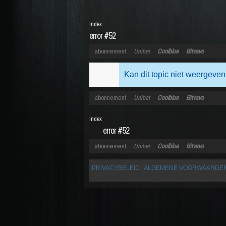
Index
error #52
abonnement
Unibet
Coolblue
Bitvavo
Kan dit topic niet weergeven
abonnement
Unibet
Coolblue
Bitvavo
Index
error #52
abonnement
Unibet
Coolblue
Bitvavo
PRIVACYBELEID
|
ALGEMENE VOORWAARDE