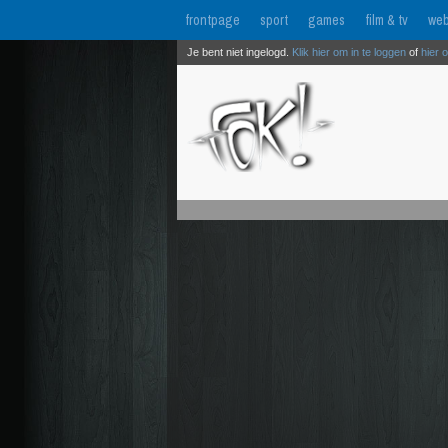
frontpage
sport
games
film & tv
web
Je bent niet ingelogd.
Klik hier om in te loggen
of
hier 