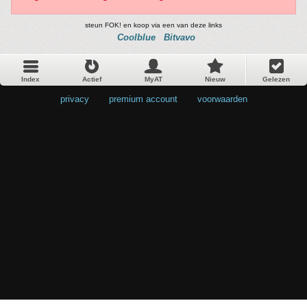
steun FOK! en koop via een van deze links
Coolblue
Bitvavo
Index
Actief
MyAT
Nieuw
Gelezen
privacy
•
premium account
•
voorwaarden