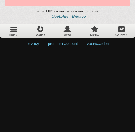
steun FOK! en koop via een van deze links
Coolblue
Bitvavo
Index
Actief
MyAT
Nieuw
Gelezen
privacy
•
premium account
•
voorwaarden