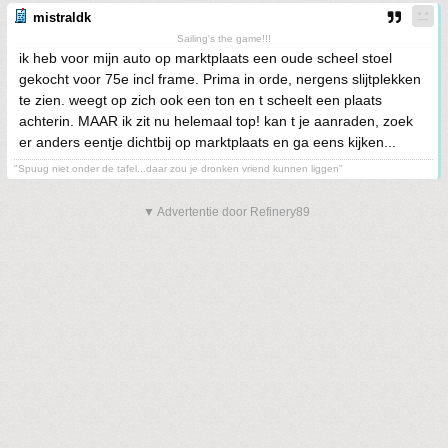
mistraldk
Sailing's the game!!!
ik heb voor mijn auto op marktplaats een oude scheel stoel
gekocht voor 75e incl frame. Prima in orde, nergens slijtplekken
te zien. weegt op zich ook een ton en t scheelt een plaats
achterin. MAAR ik zit nu helemaal top! kan t je aanraden, zoek
er anders eentje dichtbij op marktplaats en ga eens kijken...
"Spuug niet onder de tafel...daar zou je dronken vriend kunnen liggen"
▼ Advertentie door Refinery89