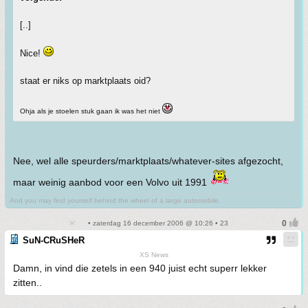
[..]
Nice!
staat er niks op marktplaats oid?
Ohja als je stoelen stuk gaan ik was het niet
Nee, wel alle speurders/marktplaats/whatever-sites afgezocht,
maar weinig aanbod voor een Volvo uit 1991
And you may find yourself behind the wheel of a large automobile.
• zaterdag 16 december 2006 @ 10:26 • 23
SuN-CRuSHeR
XS News
Damn, in vind die zetels in een 940 juist echt superr lekker
zitten..