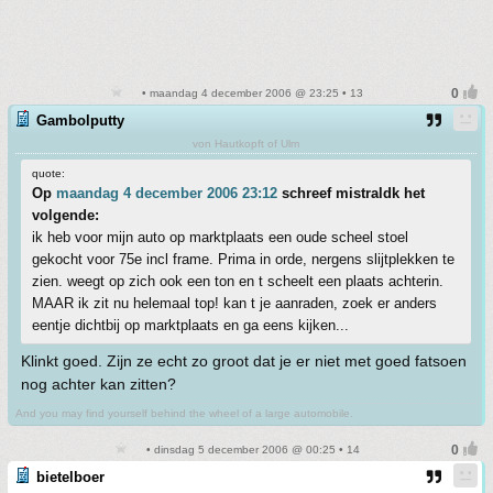
• maandag 4 december 2006 @ 23:25 • 13
Gambolputty
von Hautkopft of Ulm
quote:
Op
maandag 4 december 2006 23:12
schreef mistraldk het
volgende:
ik heb voor mijn auto op marktplaats een oude scheel stoel
gekocht voor 75e incl frame. Prima in orde, nergens slijtplekken te
zien. weegt op zich ook een ton en t scheelt een plaats achterin.
MAAR ik zit nu helemaal top! kan t je aanraden, zoek er anders
eentje dichtbij op marktplaats en ga eens kijken...
Klinkt goed. Zijn ze echt zo groot dat je er niet met goed fatsoen
nog achter kan zitten?
And you may find yourself behind the wheel of a large automobile.
• dinsdag 5 december 2006 @ 00:25 • 14
bietelboer