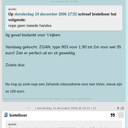
von Hautkopft of Ulm
quote:
Op
donderdag 14 december 2006 17:52
schreef bietelboer het
volgende:
nope geen tweede handse
Iig geval bedankt voor 't kijken:
Vandaag gekocht: ZGAN, type 803 voor 1,90 tot 2m voor wel 35
euro! Ziet er perfect uit en zit geweldig.
Zoiets dus:
Nu nog op zoek naar een 2ehands inbouwframe voor een Volvo, nieuw zijn
ze 160 euro..
And you may find yourself behind the wheel of a large automobile.
• donderdag 14 december 2006 @ 23:21 • 21
bietelboer
quote: