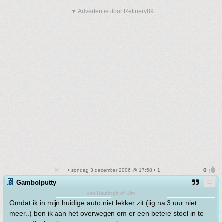
▼ Advertentie door Refinery89
• zondag 3 december 2006 @ 17:58 • 1
Gambolputty
von Hautkopft of Ulm
Omdat ik in mijn huidige auto niet lekker zit (iig na 3 uur niet
meer..) ben ik aan het overwegen om er een betere stoel in te