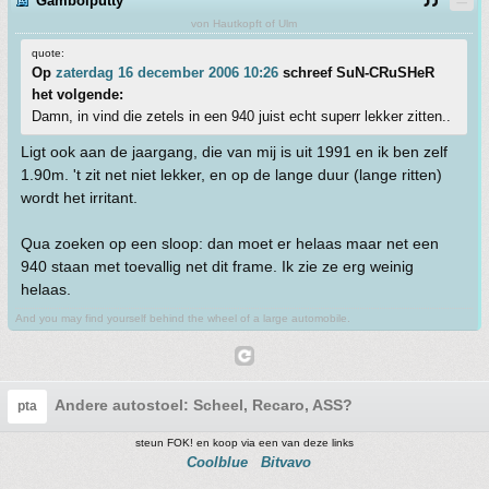
Gambolputty
von Hautkopft of Ulm
quote:
Op
zaterdag 16 december 2006 10:26
schreef SuN-CRuSHeR
het volgende:
Damn, in vind die zetels in een 940 juist echt superr lekker zitten..
Ligt ook aan de jaargang, die van mij is uit 1991 en ik ben zelf
1.90m. 't zit net niet lekker, en op de lange duur (lange ritten)
wordt het irritant.
Qua zoeken op een sloop: dan moet er helaas maar net een
940 staan met toevallig net dit frame. Ik zie ze erg weinig
helaas.
And you may find yourself behind the wheel of a large automobile.
Andere autostoel: Scheel, Recaro, ASS?
pta
steun FOK! en koop via een van deze links
Coolblue
Bitvavo