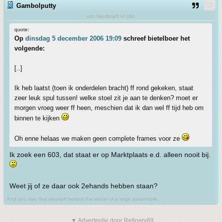
Gambolputty
von Hautkopft of Ulm
quote:
Op
dinsdag 5 december 2006 19:09
schreef bietelboer het
volgende:
[..]
Ik heb laatst (toen ik onderdelen bracht) ff rond gekeken, staat
zeer leuk spul tussen! welke stoel zit je aan te denken? moet er
morgen vroeg weer ff heen, meschien dat ik dan wel ff tijd heb om
binnen te kijken
Oh enne helaas we maken geen complete frames voor ze
Ik zoek een 603, dat staat er op Marktplaats e.d. alleen nooit bij.
Weet jij of ze daar ook 2ehands hebben staan?
And you may find yourself behind the wheel of a large automobile.
▼ Advertentie door Refinery89