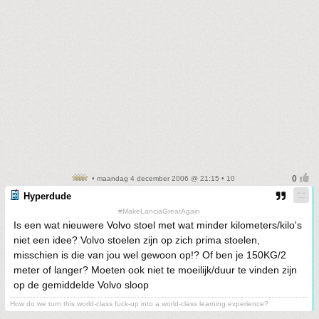
• maandag 4 december 2006 @ 21:15 • 10
Hyperdude
#MakeLanciaGreatAgain
Is een wat nieuwere Volvo stoel met wat minder kilometers/kilo's
niet een idee? Volvo stoelen zijn op zich prima stoelen,
misschien is die van jou wel gewoon op!? Of ben je 150KG/2
meter of langer? Moeten ook niet te moeilijk/duur te vinden zijn
op de gemiddelde Volvo sloop
How do we turn this world-class fuck-up into a world-class learning experience?