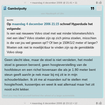
• maandag 4 december 2006 @ 21:41 • 11
Gambolputty
von Hautkopft of Ulm
quote:
Op
maandag 4 december 2006 21:15
schreef Hyperdude het
volgende:
Is een wat nieuwere Volvo stoel met wat minder kilometers/kilo's
niet een idee? Volvo stoelen zijn op zich prima stoelen, misschien
is die van jou wel gewoon op!? Of ben je 150KG/2 meter of langer?
Moeten ook niet te moeilijk/duur te vinden zijn op de gemiddelde
Volvo sloop
Geen slecht idee, maar de stoel is niet versleten, het model
stoel is gewoon beroerd, geen hoogteverstelling van de
hoofdsteun en een richel bovenaan die als je 1.80 meter bent
steun geeft aan/in je nek maar bij mij zit ie in mijn
schouderbladen. Ik zit me al maanden suf te stellen met
hoogte/hoek, kussentjes en weet ik wat allemaal maar het zit
nooit echt lekker.
And you may find yourself behind the wheel of a large automobile.
• maandag 4 december 2006 @ 23:12 • 12