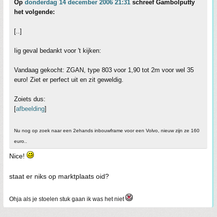
Op
donderdag 14 december 2006 21:31
schreef Gambolputty
het volgende:
[..]
Iig geval bedankt voor 't kijken:
Vandaag gekocht: ZGAN, type 803 voor 1,90 tot 2m voor wel 35
euro! Ziet er perfect uit en zit geweldig.
Zoiets dus:
[
afbeelding
]
Nu nog op zoek naar een 2ehands inbouwframe voor een Volvo, nieuw zijn ze 160
euro..
Nice!
staat er niks op marktplaats oid?
Ohja als je stoelen stuk gaan ik was het niet