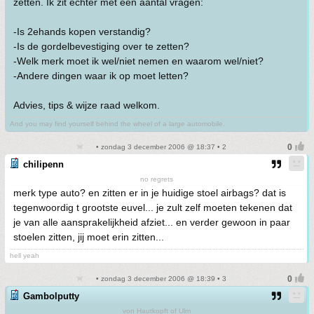
zetten. Ik zit echter met een aantal vragen:
-Is 2ehands kopen verstandig?
-Is de gordelbevestiging over te zetten?
-Welk merk moet ik wel/niet nemen en waarom wel/niet?
-Andere dingen waar ik op moet letten?
Advies, tips & wijze raad welkom.
And you may find yourself behind the wheel of a large automobile.
• zondag 3 december 2006 @ 18:37 • 2
chilipenn
no regrets
merk type auto? en zitten er in je huidige stoel airbags? dat is
tegenwoordig t grootste euvel... je zult zelf moeten tekenen dat
je van alle aansprakelijkheid afziet... en verder gewoon in paar
stoelen zitten, jij moet erin zitten...
hell yeah
• zondag 3 december 2006 @ 18:39 • 3
Gambolputty
von Hautkopft of Ulm