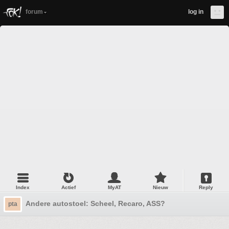
forum
log in
Index
Actief
MyAT
Nieuw
Reply
Andere autostoel: Scheel, Recaro, ASS?
pta