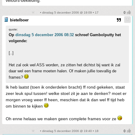
velours-bekleding.
• dinsdag 5 december 2006 @ 19:09 • 17
bietelboer
quote:
Op
dinsdag 5 december 2006 08:32
schreef Gambolputty het
volgende:
[..]
Het zal ook wel ASS worden, ze zitten het dichtst bij want ik zal
daar wel een frame moeten halen. Of maken jullie toevallig de
frames?
Ik heb laatst (toen ik onderdelen bracht) ff rond gekeken, staat
zeer leuk spul tussen! welke stoel zit je aan te denken? moet er
morgen vroeg weer ff heen, meschien dat ik dan wel ff tijd heb
om binnen te kijken
Oh enne helaas we maken geen complete frames voor ze
• dinsdag 5 december 2006 @ 19:40 • 18