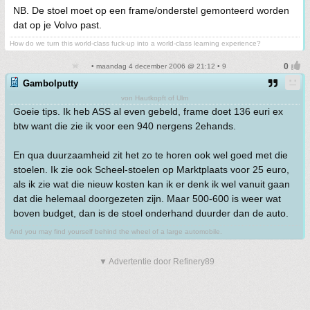
NB. De stoel moet op een frame/onderstel gemonteerd worden
dat op je Volvo past.
How do we turn this world-class fuck-up into a world-class learning experience?
• maandag 4 december 2006 @ 21:12 • 9
Gambolputty
von Hautkopft of Ulm
Goeie tips. Ik heb ASS al even gebeld, frame doet 136 euri ex
btw want die zie ik voor een 940 nergens 2ehands.
En qua duurzaamheid zit het zo te horen ook wel goed met die
stoelen. Ik zie ook Scheel-stoelen op Marktplaats voor 25 euro,
als ik zie wat die nieuw kosten kan ik er denk ik wel vanuit gaan
dat die helemaal doorgezeten zijn. Maar 500-600 is weer wat
boven budget, dan is de stoel onderhand duurder dan de auto.
And you may find yourself behind the wheel of a large automobile.
▼ Advertentie door Refinery89