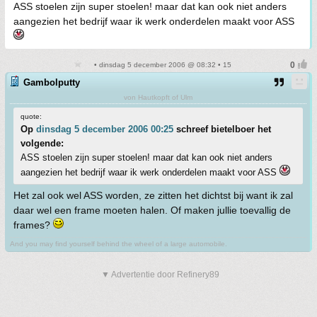
ASS stoelen zijn super stoelen! maar dat kan ook niet anders
aangezien het bedrijf waar ik werk onderdelen maakt voor ASS
• dinsdag 5 december 2006 @ 08:32 • 15
Gambolputty
von Hautkopft of Ulm
quote:
Op
dinsdag 5 december 2006 00:25
schreef bietelboer het
volgende:
ASS stoelen zijn super stoelen! maar dat kan ook niet anders
aangezien het bedrijf waar ik werk onderdelen maakt voor ASS
Het zal ook wel ASS worden, ze zitten het dichtst bij want ik zal
daar wel een frame moeten halen. Of maken jullie toevallig de
frames?
And you may find yourself behind the wheel of a large automobile.
▼ Advertentie door Refinery89