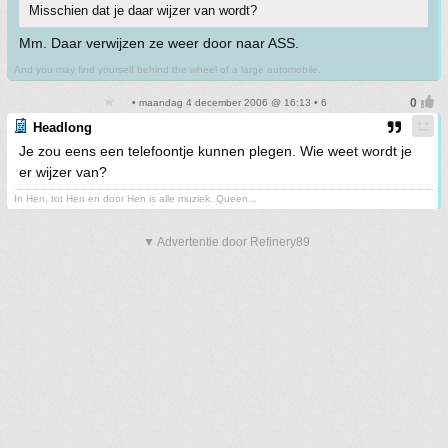
Misschien dat je daar wijzer van wordt?
Mm. Daar verwijzen ze weer door naar ASS.
And you may find yourself behind the wheel of a large automobile.
• maandag 4 december 2006 @ 16:13 • 6
Headlong
Je zou eens een telefoontje kunnen plegen. Wie weet wordt je
er wijzer van?
In Hen, tot Hen en door Hen is alle muziek. Queen...
▼ Advertentie door Refinery89