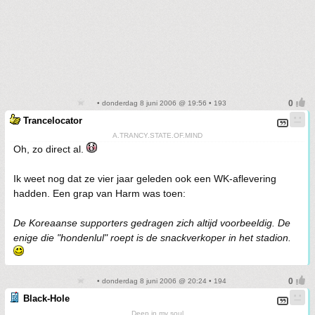
• donderdag 8 juni 2006 @ 19:56 • 193
Trancelocator
A.TRANCY.STATE.OF.MIND
Oh, zo direct al.
Ik weet nog dat ze vier jaar geleden ook een WK-aflevering
hadden. Een grap van Harm was toen:
De Koreaanse supporters gedragen zich altijd voorbeeldig. De
enige die "hondenlul" roept is de snackverkoper in het stadion.
• donderdag 8 juni 2006 @ 20:24 • 194
Black-Hole
Deep in my soul