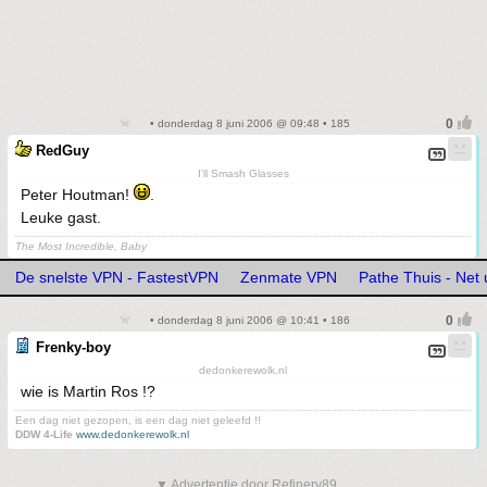
• donderdag 8 juni 2006 @ 09:48 • 185
RedGuy
I'll Smash Glasses
Peter Houtman!
.
Leuke gast.
The Most Incredible, Baby
De snelste VPN - FastestVPN
Zenmate VPN
Pathe Thuis - Net u
• donderdag 8 juni 2006 @ 10:41 • 186
Frenky-boy
dedonkerewolk.nl
wie is Martin Ros !?
Een dag niet gezopen, is een dag niet geleefd !!
DDW 4-Life
www.dedonkerewolk.nl
▼ Advertentie door Refinery89