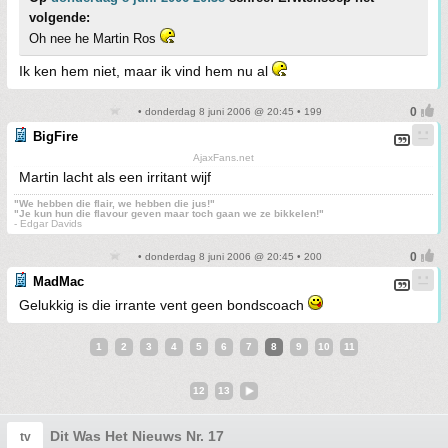
volgende:
Oh nee he Martin Ros
Ik ken hem niet, maar ik vind hem nu al
• donderdag 8 juni 2006 @ 20:45 • 199
BigFire
AjaxFans.net
Martin lacht als een irritant wijf
"We hebben die flair, we hebben die jus!"
"Je kun hun die flavour geven maar toch gaan we ze bikkelen!"
- Edgar Davids
• donderdag 8 juni 2006 @ 20:45 • 200
MadMac
Gelukkig is die irrante vent geen bondscoach
1
2
3
4
5
6
7
8
9
10
11
12
13
Dit Was Het Nieuws Nr. 17
tv