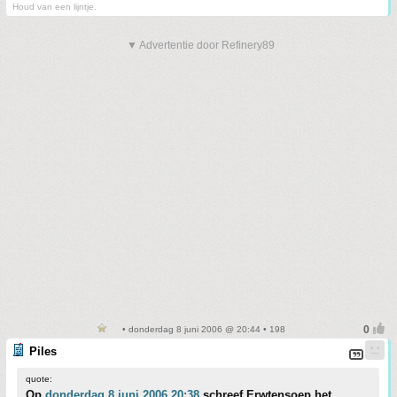
Houd van een lijntje.
▼ Advertentie door Refinery89
• donderdag 8 juni 2006 @ 20:44 • 198
Piles
quote:
Op
donderdag 8 juni 2006 20:38
schreef Erwtensoep het