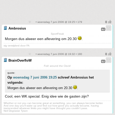
• woensdag 7 juni 2006 @ 19:25 • 179
Ambrosius
SportFreak
Morgen dus alweer een aflevering om 20.30
.
sig verwijderd door FA
• woensdag 7 juni 2006 @ 19:32 • 180
BrainOverfloW
Fok! around the Clock!
quote:
Op
woensdag 7 juni 2006 19:25
schreef Ambrosius het
volgende:
Morgen dus alweer een aflevering om 20.30
.
Cool, een WK special. Enig idee wie de gasten zijn?
Whether or not you can become great at something, you can always become better.
And one day you'll wake up and find out how good you actually became, having
transcended whatever limits you might have thought you couldn't pass.
Neil Degrasse Tyson