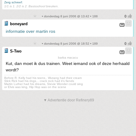
Zerg schreef:
1/1 is 1. 2/2 is 2. Basisschool breuken.
• donderdag 8 juni 2006 @ 13:42 • 188
boneyard
informatie over martin ros
• donderdag 8 juni 2006 @ 18:52 • 189
S-Two
barba macacu
Kut, dan moet ik dus trainen. Weet iemand ook of deze herhaald
wordt?
Before R. Kelly had his teens.. Wutang had their cream
Slick Rick had his rings... crack rock had it's fiends
Martin Luther had his dreams, Stevie Wonder could sing
or Elvis was king, Hip Hop was on the scene
▼ Advertentie door Refinery89