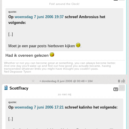
Fok! around the Clock!
quote:
Op
woensdag 7 juni 2006 19:37
schreef Ambrosius het
volgende:
[..]
Moet je een paar posts hierboven kijken
.
Had ik overeen gelezen
Whether or not you can become great at something, you can always become better.
And one day you'll wake up and find out how good you actually became, having
transcended whatever limits you might have thought you couldn't pass.
Neil Degrasse Tyson
• donderdag 8 juni 2006 @ 00:48 • 184
ScottTracy
zo niet mij
quote:
Op
woensdag 7 juni 2006 17:21
schreef kalinho het volgende:
[..]