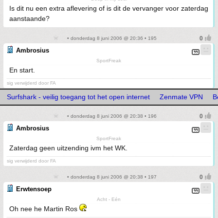
Is dit nu een extra aflevering of is dit de vervanger voor zaterdag
aanstaande?
• donderdag 8 juni 2006 @ 20:36 • 195
Ambrosius
SportFreak
En start.
sig verwijderd door FA
Surfshark - veilig toegang tot het open internet
Zenmate VPN
B
• donderdag 8 juni 2006 @ 20:38 • 196
Ambrosius
SportFreak
Zaterdag geen uitzending ivm het WK.
sig verwijderd door FA
• donderdag 8 juni 2006 @ 20:38 • 197
Erwtensoep
Acht - Eén
Oh nee he Martin Ros