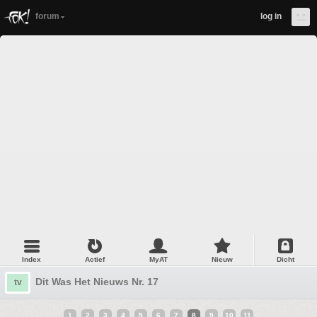
forum
log in
Index
Actief
MyAT
Nieuw
Dicht
Dit Was Het Nieuws Nr. 17
tv
1
2
3
4
5
6
7
8
9
10
11