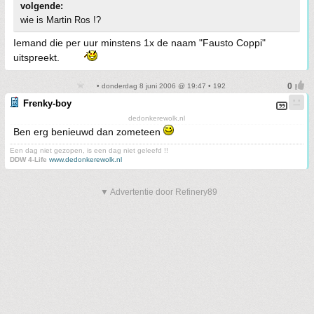
volgende:
wie is Martin Ros !?
Iemand die per uur minstens 1x de naam "Fausto Coppi"
uitspreekt.
• donderdag 8 juni 2006 @ 19:47 • 192
Frenky-boy
dedonkerewolk.nl
Ben erg benieuwd dan zometeen
Een dag niet gezopen, is een dag niet geleefd !!
DDW 4-Life
www.dedonkerewolk.nl
▼ Advertentie door Refinery89