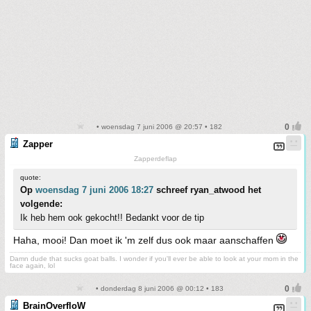
• woensdag 7 juni 2006 @ 20:57 • 182
Zapper
Zapperdeflap
quote:
Op
woensdag 7 juni 2006 18:27
schreef ryan_atwood het
volgende:
Ik heb hem ook gekocht!! Bedankt voor de tip
Haha, mooi! Dan moet ik 'm zelf dus ook maar aanschaffen
Damn dude that sucks goat balls. I wonder if you'll ever be able to look at your mom in the
face again, lol
• donderdag 8 juni 2006 @ 00:12 • 183
BrainOverfloW