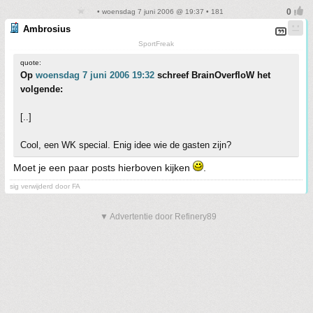
• woensdag 7 juni 2006 @ 19:37 • 181
Ambrosius
SportFreak
quote:
Op
woensdag 7 juni 2006 19:32
schreef BrainOverfloW het
volgende:
[..]
Cool, een WK special. Enig idee wie de gasten zijn?
Moet je een paar posts hierboven kijken
.
sig verwijderd door FA
▼ Advertentie door Refinery89