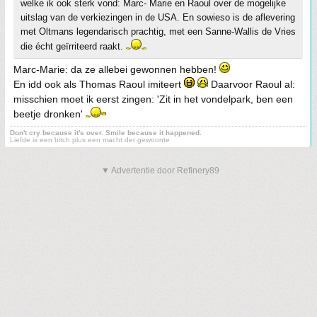
welke ik ook sterk vond: Marc- Marie en Raoul over de mogelijke
uitslag van de verkiezingen in de USA. En sowieso is de aflevering
met Oltmans legendarisch prachtig, met een Sanne-Wallis de Vries
die écht geïrriteerd raakt.
Marc-Marie: da ze allebei gewonnen hebben!
En idd ook als Thomas Raoul imiteert
Daarvoor Raoul al:
misschien moet ik eerst zingen: 'Zit in het vondelpark, ben een
beetje dronken'
Don't cry because it's over. Smile because it happened.
Liefde is een bitch plus een macht der gewoonte
▼ Advertentie door Refinery89