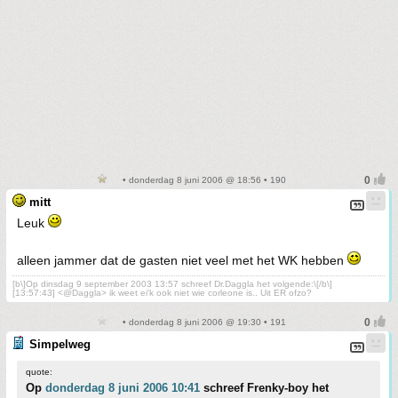
• donderdag 8 juni 2006 @ 18:56 • 190
mitt
Leuk
alleen jammer dat de gasten niet veel met het WK hebben
[b\]Op dinsdag 9 september 2003 13:57 schreef Dr.Daggla het volgende:\[/b\]
[13:57:43] <@Daggla> ik weet ei'k ook niet wie corleone is.. Uit ER ofzo?
• donderdag 8 juni 2006 @ 19:30 • 191
Simpelweg
quote:
Op
donderdag 8 juni 2006 10:41
schreef Frenky-boy het