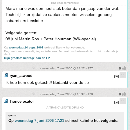
Radicaal compromist
Marc-marie was een heel stuk beter dan jan jaap van der wal.
Toch blijf ik erbij dat ze captains moeten wisselen, genoeg
cabaretiers tenslotte.
Volgende gasten:
08 juni Martin Ros + Peter Houtman (WK-special)
Op
woensdag 24 sept. 2008
schreef Danny het volgende:
Dagonet doet onaardig tegen iedereen. Je bent dus helemaal niet zo bijzonder als je
denkt...
Mijn grootste bijdrage aan de FP.
• woensdag 7 juni 2006 @ 18:27 • 177
ryan_atwood
Ik heb hem ook gekocht!! Bedankt voor de tip
• woensdag 7 juni 2006 @ 18:37 • 178
Trancelocator
A.TRANCY.STATE.OF.MIND
quote:
Op
woensdag 7 juni 2006 17:21
schreef kalinho het volgende: