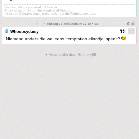
I've seen things you wouldn't believe.
Attack ships on fire off the shoulder of Uranus.
I watched C-beams glitter in the dark near the Tannhauser gate.
• dinsdag 18 april 2006 @ 17:15 • 14
Whoopsydaisy
Niemand anders die wel eens 'temptation eilandje' speelt?
▼ Advertentie door Refinery89