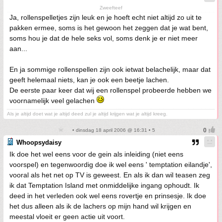
Zweefteef
Ja, rollenspelletjes zijn leuk en je hoeft echt niet altijd zo uit te
pakken ermee, soms is het gewoon het zeggen dat je wat bent,
soms hou je dat de hele seks vol, soms denk je er niet meer
aan...
En ja sommige rollenspellen zijn ook ietwat belachelijk, maar dat
geeft helemaal niets, kan je ook een beetje lachen.
De eerste paar keer dat wij een rollenspel probeerde hebben we
voornamelijk veel gelachen
Als je altijd doet wat je altijd deed zul je altijd krijgen wat je altijd kreeg.
• dinsdag 18 april 2006 @ 16:31 • 5
Whoopsydaisy
Ik doe het wel eens voor de gein als inleiding (niet eens
voorspel) en tegenwoordig doe ik wel eens ' temptation eilandje',
vooral als het net op TV is geweest. En als ik dan wil teasen zeg
ik dat Temptation Island met onmiddelijke ingang ophoudt. Ik
deed in het verleden ook wel eens rovertje en prinsesje. Ik doe
het dus alleen als ik de lachers op mijn hand wil krijgen en
meestal vloeit er geen actie uit voort.