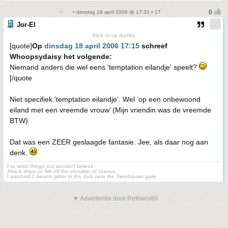
• dinsdag 18 april 2006 @ 17:31 • 17
Jor-El
Stick 'm up dumbo
[quote]
Op
dinsdag 18 april 2006 17:15
schreef
Whoopsydaisy het volgende:
Niemand anders die wel eens 'temptation eilandje' speelt?
[/quote
Niet specifiek 'temptation eilandje'. Wel ‘op een onbewoond
eiland met een vreemde vrouw’ (Mijn vriendin was de vreemde
BTW)
Dat was een ZEER geslaagde fantasie. Jee, als daar nog aan
denk.
I've seen things you wouldn't believe.
Attack ships on fire off the shoulder of Uranus.
I watched C-beams glitter in the dark near the Tannhauser gate.
▼ Advertentie door Refinery89