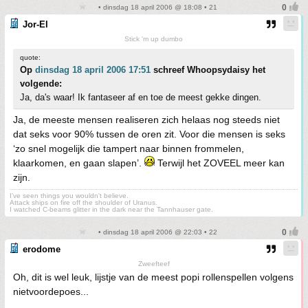
• dinsdag 18 april 2006 @ 18:08 • 21
Jor-El
Stick 'm up dumbo
quote:
Op
dinsdag 18 april 2006 17:51
schreef Whoopsydaisy het
volgende:
Ja, da's waar! Ik fantaseer af en toe de meest gekke dingen.
Ja, de meeste mensen realiseren zich helaas nog steeds niet
dat seks voor 90% tussen de oren zit. Voor die mensen is seks
‘zo snel mogelijk die tampert naar binnen frommelen,
klaarkomen, en gaan slapen’.
Terwijl het ZOVEEL meer kan
zijn.
I've seen things you wouldn't believe.
Attack ships on fire off the shoulder of Uranus.
I watched C-beams glitter in the dark near the Tannhauser gate.
• dinsdag 18 april 2006 @ 22:03 • 22
erodome
Zweefteef
Oh, dit is wel leuk, lijstje van de meest popi rollenspellen volgens
nietvoordepoes...