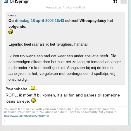
OFfSprngr
Meest boze Punker van Fok!
quote:
Op
dinsdag 18 april 2006 16:43
schreef Whoopsydaisy het
volgende:
Eigenlijk heel raar als ik het teruglees, hahaha!
Ik ken trouwens een stel dat weer een ander spelletje heeft. Die
achtervolgen elkaar door het huis net zo lang tot iemand z'n vinger
in de ander z'n kont heeft gedrukt. Aangezien bij mij de kleren
aanblijven, is het, vergeleken met eerdergenoemd spelletje, vrij
onschuldig.
Bwahahaha
ROFL, ik moet ff bij komen, it's all fun and games till someone
loses an eye.
You must learn to live with your own conscience, your own morality, your own
decision, your own self. You alone can do it. There is no authority but yourself!
http://www.last.fm/user/OFfSprngr
.
.