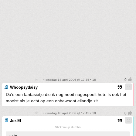
• dinsdag 18 april 2006 @ 17:35 • 18
Whoopsydaisy
Da's een fantasietje die ik nog nooit nagespeelt heb. Is ook het
mooist als je echt op een onbewoont eilandje zit.
• dinsdag 18 april 2006 @ 17:45 • 19
Jor-El
Stick 'm up dumbo
quote: