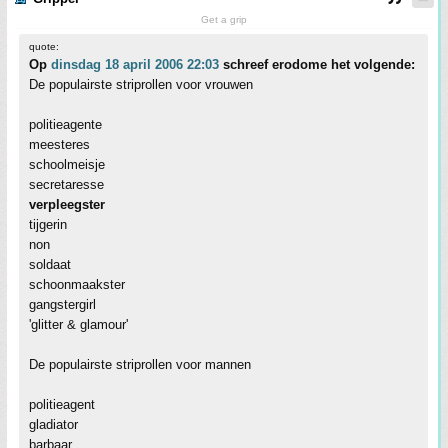
Get a grip
quote:
Op
dinsdag 18 april 2006 22:03
schreef erodome het volgende:
De populairste striprollen voor vrouwen
politieagente
meesteres
schoolmeisje
secretaresse
verpleegster
tijgerin
non
soldaat
schoonmaakster
gangstergirl
'glitter & glamour'
De populairste striprollen voor mannen
politieagent
gladiator
barbaar