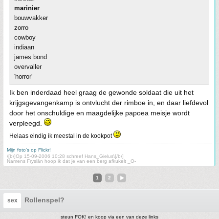
marinier
bouwvakker
zorro
cowboy
indiaan
james bond
overvaller
'horror'
Ik ben inderdaad heel graag de gewonde soldaat die uit het
krijgsgevangenkamp is ontvlucht der rimboe in, en daar liefdevol
door het onschuldige en maagdelijke papoea meisje wordt
verpleegd.
Helaas eindig ik meestal in de kookpot
Mijn foto's op Flickr!
\[b\]Op 15-09-2006 10:28 schreef Hans_Gielus\[/b\]
Namens Fryslân hoop ik dat je van een berg afkukelt _O-
1
2
Rollenspel?
sex
steun FOK! en koop via een van deze links