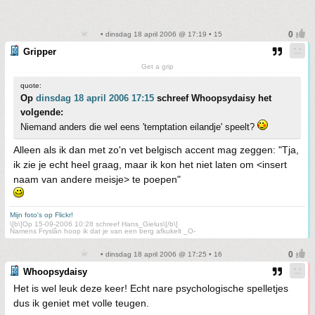
• dinsdag 18 april 2006 @ 17:19 • 15
Gripper
Get a grip
quote:
Op
dinsdag 18 april 2006 17:15
schreef Whoopsydaisy het
volgende:
Niemand anders die wel eens 'temptation eilandje' speelt?
Alleen als ik dan met zo'n vet belgisch accent mag zeggen: "Tja,
ik zie je echt heel graag, maar ik kon het niet laten om <insert
naam van andere meisje> te poepen"
Mijn foto's op Flickr!
\[b\]Op 15-09-2006 10:28 schreef Hans_Gielus\[/b\]
Namens Fryslân hoop ik dat je van een berg afkukelt _O-
• dinsdag 18 april 2006 @ 17:25 • 16
Whoopsydaisy
Het is wel leuk deze keer! Echt nare psychologische spelletjes
dus ik geniet met volle teugen.