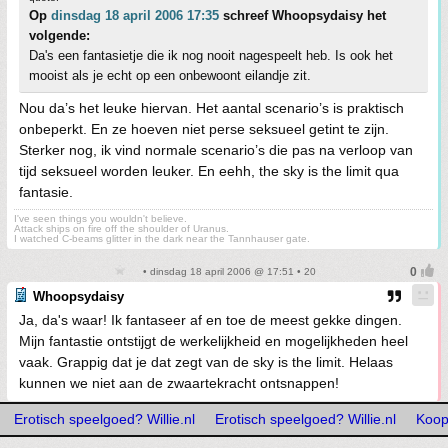
Op
dinsdag 18 april 2006 17:35
schreef Whoopsydaisy het
volgende:
Da's een fantasietje die ik nog nooit nagespeelt heb. Is ook het
mooist als je echt op een onbewoont eilandje zit.
Nou da’s het leuke hiervan. Het aantal scenario’s is praktisch
onbeperkt. En ze hoeven niet perse seksueel getint te zijn.
Sterker nog, ik vind normale scenario’s die pas na verloop van
tijd seksueel worden leuker. En eehh, the sky is the limit qua
fantasie.
I've seen things you wouldn't believe.
Attack ships on fire off the shoulder of Uranus.
I watched C-beams glitter in the dark near the Tannhauser gate.
• dinsdag 18 april 2006 @ 17:51 • 20
Whoopsydaisy
Ja, da's waar! Ik fantaseer af en toe de meest gekke dingen.
Mijn fantastie ontstijgt de werkelijkheid en mogelijkheden heel
vaak. Grappig dat je dat zegt van de sky is the limit. Helaas
kunnen we niet aan de zwaartekracht ontsnappen!
Erotisch speelgoed? Willie.nl
Erotisch speelgoed? Willie.nl
Koop