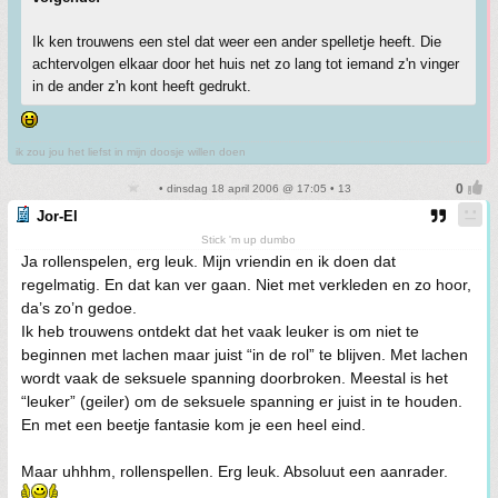
Ik ken trouwens een stel dat weer een ander spelletje heeft. Die
achtervolgen elkaar door het huis net zo lang tot iemand z'n vinger
in de ander z'n kont heeft gedrukt.
ik zou jou het liefst in mijn doosje willen doen
• dinsdag 18 april 2006 @ 17:05 • 13
Jor-El
Stick 'm up dumbo
Ja rollenspelen, erg leuk. Mijn vriendin en ik doen dat
regelmatig. En dat kan ver gaan. Niet met verkleden en zo hoor,
da’s zo’n gedoe.
Ik heb trouwens ontdekt dat het vaak leuker is om niet te
beginnen met lachen maar juist “in de rol” te blijven. Met lachen
wordt vaak de seksuele spanning doorbroken. Meestal is het
“leuker” (geiler) om de seksuele spanning er juist in te houden.
En met een beetje fantasie kom je een heel eind.
Maar uhhhm, rollenspellen. Erg leuk. Absoluut een aanrader.