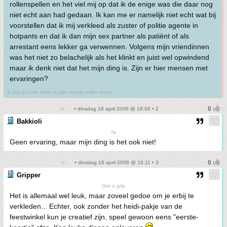
rollenspellen en het viel mij op dat ik de enige was die daar nog
niet echt aan had gedaan. Ik kan me er namelijk niet echt wat bij
voorstellen dat ik mij verkleed als zuster of politie agente in
hotpants en dat ik dan mijn sex partner als patiënt of als
arrestant eens lekker ga verwennen. Volgens mijn vriendinnen
was het niet zo belachelijk als het klinkt en juist wel opwindend
maar ik denk niet dat het mijn ding is. Zijn er hier mensen met
ervaringen?
ik zou jou het liefst in mijn doosje willen doen
• dinsdag 18 april 2006 @ 16:06 • 2
Bakkioli
Ja
Geen ervaring, maar mijn ding is het ook niet!
• dinsdag 18 april 2006 @ 16:11 • 3
Gripper
Get a grip
Het is allemaal wel leuk, maar zoveel gedoe om je erbij te
verkleden... Echter, ook zonder het heidi-pakje van de
feestwinkel kun je creatief zijn, speel gewoon eens "eerste-