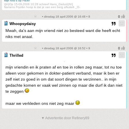
Mijn foto's op Flickr!
\[b\]Op 15-09-2006 10:28 schreef Hans_Gielus\[/b\]
Namens Fryslân hoop ik dat je van een berg afkukelt _O-
• dinsdag 18 april 2006 @ 16:48 • 8
Whoopsydaisy
Mwah, da's aan mijn vriend niet zo besteed want die heeft echt
niks met anaal.
• dinsdag 18 april 2006 @ 16:52 • 9
Thrilled
-
mijn vriendin en ik praten af en toe in rollen zeg maar, tot nu toe
alleen voor gekomen in dokter-patient verband, maar ik ben er
zelf niet zo goed in om dat soort dingen te verzinnen.. in mijn
gedachte komen er vaak wel zinnen op maar die durf ik dan niet
te zeggen
maar we verkleden ons niet zeg maar
▼ Advertentie door Refinery89