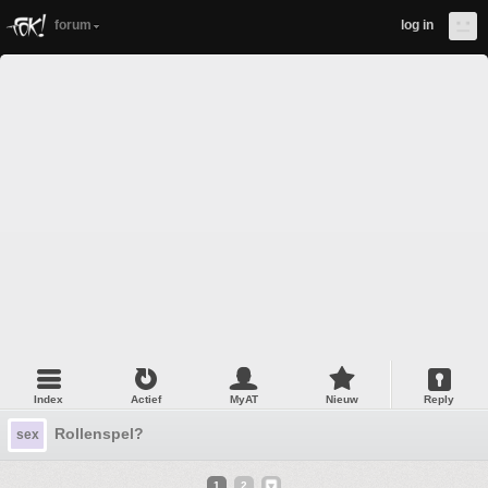
forum
log in
Index
Actief
MyAT
Nieuw
Reply
Rollenspel?
sex
1
2