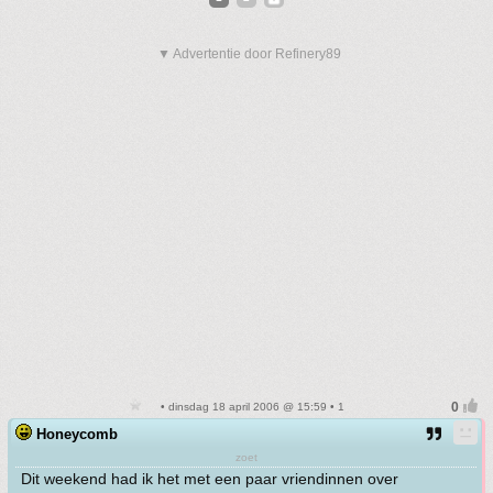
▼ Advertentie door Refinery89
• dinsdag 18 april 2006 @ 15:59 • 1
Honeycomb
zoet
Dit weekend had ik het met een paar vriendinnen over