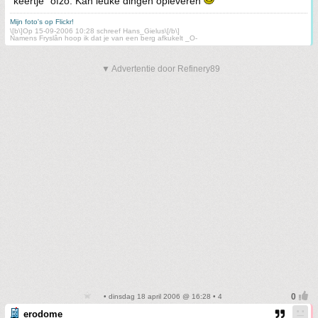
keertje" ofzo. Kan leuke dingen opleveren
Mijn foto's op Flickr!
\[b\]Op 15-09-2006 10:28 schreef Hans_Gielus\[/b\]
Namens Fryslân hoop ik dat je van een berg afkukelt _O-
▼ Advertentie door Refinery89
• dinsdag 18 april 2006 @ 16:28 • 4
erodome