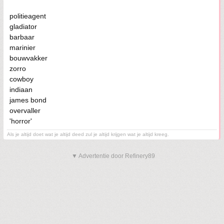
politieagent
gladiator
barbaar
marinier
bouwvakker
zorro
cowboy
indiaan
james bond
overvaller
'horror'
Als je altijd doet wat je altijd deed zul je altijd krijgen wat je altijd kreeg.
▼ Advertentie door Refinery89