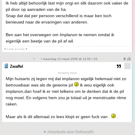
Ik heb altijd behoorlijk last mijn ongi en slik daarom ook vaker de
pil door op aanraden van de ha.
Snap dat dat per persoon verschillend is maar ben toch
benieuwd naar de ervaringen van anderen.
Ben aan het overwegen om Implanon te nemen omdat ik
eigenlijk een beetje van de pil af wil.
♥ Love is Love ♥
• maandag 13 maart 2006 @ 14:50 • 53
Zwaffel
freaking frack
Mijn huisarts zij tegen mij dat implanon eigelijk helemaal niet zo
betrouwbaar was als de gewone pil
ik wou eigelijk ook
implanon,dan hoef ik er niet telkens om te denken dat ik de pil
nog moet. En volgens hem zou je totaal uit je menstruatie ritme
raken.
Maar als ik dit allemaal zo lees klopt er geen fuck van .
.
▼ Advertentie door Refinery89