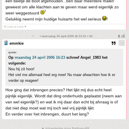
een beetje de boot afgehouden...ben daar meerdere malen
geweest om alle klachten aan te geven maar werd eigenlijk zo
weer weggestuurd
Gelukkig neemt mijn huidige huisarts het wel serieus
!
♥ Love is Love ♥
• woensdag 26 april 2006 @ 22:01 • 64
emmkie
quote:
Op
maandag 24 april 2006 16:23
schreef Angel_1983 het
volgende:
Nou hij zit hoor!
Het viel me allemaal heel erg mee! Nu maar afwachten hoe ik er
verder op reageer!
Hoe ging dat inbrengen precies? Het lijkt mij dus echt heel
pijnlijk eigenlijk. Wordt dat ding onderhuids geplaatst (neem aan
van wel eigenlijk?) en wat ik mij daar dan echt bij afvraag is of
dat niet diep moet wat mij toch wel vrij pijnlijk lijkt.
En verder over het inbrengen, duurt het lang?
▼ Advertentie door Refinery89