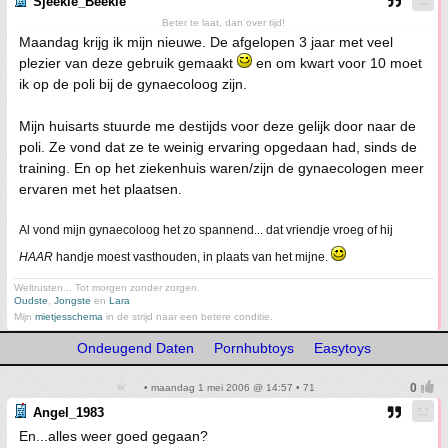
Sjeekie_Beekie
Beter te laat, dan over tijd!
Maandag krijg ik mijn nieuwe. De afgelopen 3 jaar met veel
plezier van deze gebruik gemaakt
en om kwart voor 10 moet
ik op de poli bij de gynaecoloog zijn.
Mijn huisarts stuurde me destijds voor deze gelijk door naar de
poli. Ze vond dat ze te weinig ervaring opgedaan had, sinds de
training. En op het ziekenhuis waren/zijn de gynaecologen meer
ervaren met het plaatsen.
Al vond mijn gynaecoloog het zo spannend... dat vriendje vroeg of hij
HAAR
handje moest vasthouden, in plaats van het mijne.
Weltrusten... Tot morgen zonder zorgen.
Oudste
,
Jongste
en
Lara
Mijn
mietjesschema
in de strijd naar een betere conditie.
Ondeugend Daten
Pornhubtoys
Easytoys
• maandag 1 mei 2006 @ 14:57 • 71
Angel_1983
En...alles weer goed gegaan?