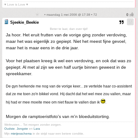
♥ Love is Love ♥
• maandag 1 mei 2006 @ 17:38 • 72
Sjeekie_Beekie
Beter te laat, dan over tijd!
Ja hoor. Het eruit frutten van de vorige ging zonder verdoving,
maar het was eigenlijk zo gepiept. Niet het meest fijne gevoel,
maar het is maar eens in de drie jaar.
Voor het plaatsen kreeg ik wel een verdoving, en ook dat was zo
gepiept. Al met al zijn we een half uurtje binnen geweest in de
spreekkamer.
De gyn herkende me nog van de vorige keer... ze vertelde haar co-assistent
dat ze me toen zo'n bikkel vond. Hij dacht dat het wel mee zou vallen, maar
hij had er mee moeite mee om niet flauw te vallen dan ik
.
Morgen de ramptoeristfoto's van m'n bloeduitstorting.
Weltrusten... Tot morgen zonder zorgen.
Oudste
,
Jongste
en
Lara
Mijn
mietjesschema
in de strijd naar een betere conditie.