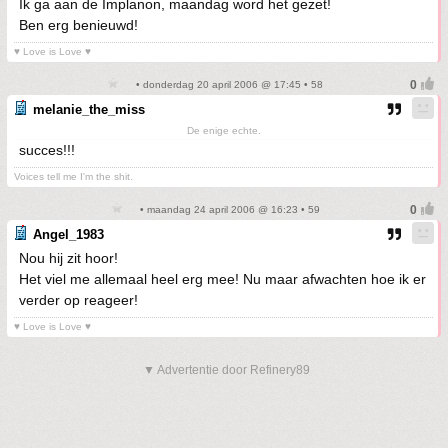
Ik ga aan de Implanon, maandag word het gezet!
Ben erg benieuwd!
♥ Love is Love ♥
• donderdag 20 april 2006 @ 17:45 • 58
melanie_the_miss
De enige echte.
succes!!!
Voices tell me I'm the shit.
• maandag 24 april 2006 @ 16:23 • 59
Angel_1983
Nou hij zit hoor!
Het viel me allemaal heel erg mee! Nu maar afwachten hoe ik er
verder op reageer!
♥ Love is Love ♥
▼ Advertentie door Refinery89