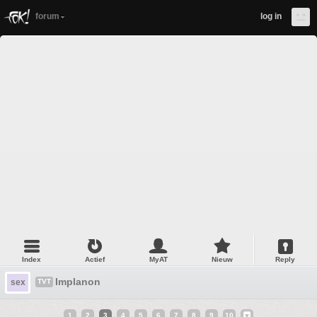
forum
log in
Index
Actief
MyAT
Nieuw
Reply
Implanon
sex
TVT
1
2
3
4
5
6
7
8
9
10