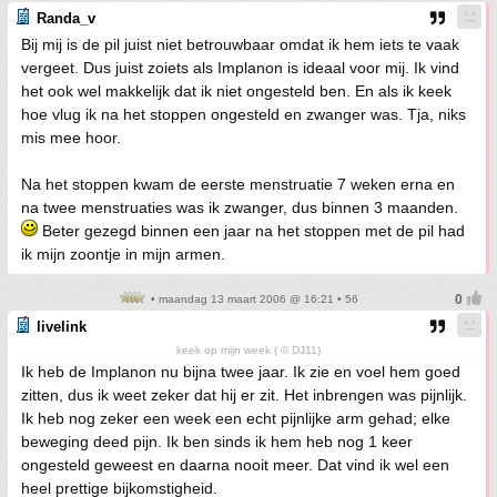
Randa_v
Bij mij is de pil juist niet betrouwbaar omdat ik hem iets te vaak
vergeet. Dus juist zoiets als Implanon is ideaal voor mij. Ik vind
het ook wel makkelijk dat ik niet ongesteld ben. En als ik keek
hoe vlug ik na het stoppen ongesteld en zwanger was. Tja, niks
mis mee hoor.
Na het stoppen kwam de eerste menstruatie 7 weken erna en
na twee menstruaties was ik zwanger, dus binnen 3 maanden.
Beter gezegd binnen een jaar na het stoppen met de pil had
ik mijn zoontje in mijn armen.
• maandag 13 maart 2006 @ 16:21 • 56
livelink
keek op mijn week ( © DJ11)
Ik heb de Implanon nu bijna twee jaar. Ik zie en voel hem goed
zitten, dus ik weet zeker dat hij er zit. Het inbrengen was pijnlijk.
Ik heb nog zeker een week een echt pijnlijke arm gehad; elke
beweging deed pijn. Ik ben sinds ik hem heb nog 1 keer
ongesteld geweest en daarna nooit meer. Dat vind ik wel een
heel prettige bijkomstigheid.