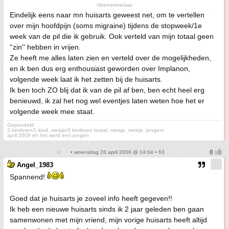
Uberrammelaar
Eindelijk eens naar mn huisarts geweest net, om te vertellen
over mijn hoofdpijn (soms migraine) tijdens de stopweek/1e
week van de pil die ik gebruik. Ook verteld van mijn totaal geen
''zin'' hebben in vrijen.
Ze heeft me alles laten zien en verteld over de mogelijkheden,
en ik ben dus erg enthousiast geworden over Implanon,
volgende week laat ik het zetten bij de huisarts.
Ik ben toch ZO blij dat ik van de pil af ben, ben echt heel erg
benieuwd, ik zal het nog wel eventjes laten weten hoe het er
volgende week mee staat.
Gependeld
3 kinderen/1 kind, meisje/3 kinderen totaal, meisje, meisje, jongen/
april 2009 en het word een jongen
• woensdag 26 april 2006 @ 14:04 • 63
Angel_1983
Spannend!
Goed dat je huisarts je zoveel info heeft gegeven!!
Ik heb een nieuwe huisarts sinds ik 2 jaar geleden ben gaan
samenwonen met mijn vriend, mijn vorige huisarts heeft altijd