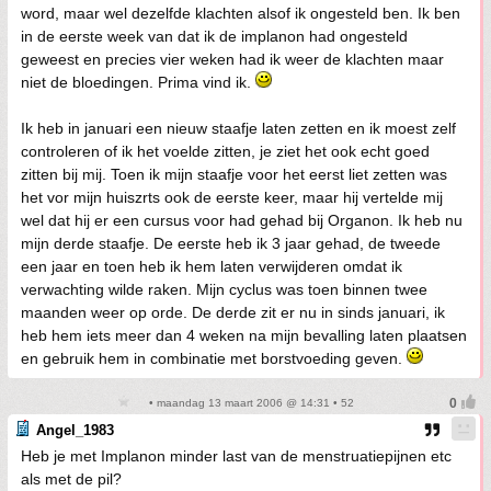
word, maar wel dezelfde klachten alsof ik ongesteld ben. Ik ben
in de eerste week van dat ik de implanon had ongesteld
geweest en precies vier weken had ik weer de klachten maar
niet de bloedingen. Prima vind ik.
Ik heb in januari een nieuw staafje laten zetten en ik moest zelf
controleren of ik het voelde zitten, je ziet het ook echt goed
zitten bij mij. Toen ik mijn staafje voor het eerst liet zetten was
het vor mijn huiszrts ook de eerste keer, maar hij vertelde mij
wel dat hij er een cursus voor had gehad bij Organon. Ik heb nu
mijn derde staafje. De eerste heb ik 3 jaar gehad, de tweede
een jaar en toen heb ik hem laten verwijderen omdat ik
verwachting wilde raken. Mijn cyclus was toen binnen twee
maanden weer op orde. De derde zit er nu in sinds januari, ik
heb hem iets meer dan 4 weken na mijn bevalling laten plaatsen
en gebruik hem in combinatie met borstvoeding geven.
• maandag 13 maart 2006 @ 14:31 • 52
Angel_1983
Heb je met Implanon minder last van de menstruatiepijnen etc
als met de pil?