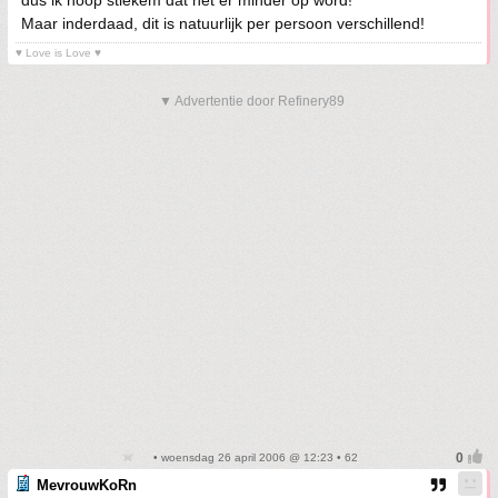
dus ik hoop stiekem dat het er minder op word!
Maar inderdaad, dit is natuurlijk per persoon verschillend!
♥ Love is Love ♥
▼ Advertentie door Refinery89
• woensdag 26 april 2006 @ 12:23 • 62
MevrouwKoRn