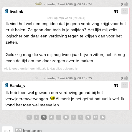
• dinsdag 2 mei 2006 @ 00:07 • 74
livelink
keek op mijn week ( © DJ11)
Ik vind het wel een eng idee dat je geen verdoving krijgt voor het
eruit halen. Ze gaan dan toch in je snijden? Het lijkt mij zelfs
logischer om daar een verdoving tegen te krijgen dan voor het
zetten.
Gelukkig mag die van mij nog twee jaar blijven zitten, heb ik nog
even de tijd om me daar zorgen over te maken.
Als je goed om je heen kijkt zie je dat alles gekleurd is.
• dinsdag 2 mei 2006 @ 08:28 • 75
Randa_v
Ik heb toen wel gewoon een verdoving gehad bij het
verwijderen/vervangen.
Al merk je het gefrut natuurlijk wel. Ik
vond het toen wel meevallen.
1
2
3
4
5
6
7
8
9
10
Implanon
sex
TVT