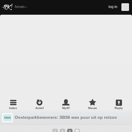
forum
log in
Index
Actief
MyAT
Nieuw
Reply
Oosterparkbewoners: SBS6 was puur uit op rotzooi
nws
1
2
3