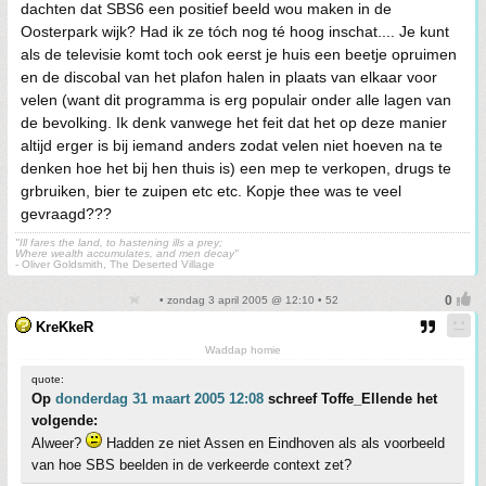
dachten dat SBS6 een positief beeld wou maken in de
Oosterpark wijk? Had ik ze tóch nog té hoog inschat.... Je kunt
als de televisie komt toch ook eerst je huis een beetje opruimen
en de discobal van het plafon halen in plaats van elkaar voor
velen (want dit programma is erg populair onder alle lagen van
de bevolking. Ik denk vanwege het feit dat het op deze manier
altijd erger is bij iemand anders zodat velen niet hoeven na te
denken hoe het bij hen thuis is) een mep te verkopen, drugs te
grbruiken, bier te zuipen etc etc. Kopje thee was te veel
gevraagd???
"Ill fares the land, to hastening ills a prey;
Where wealth accumulates, and men decay"
- Oliver Goldsmith, The Deserted Village
• zondag 3 april 2005 @ 12:10 • 52
KreKkeR
Waddap homie
quote:
Op
donderdag 31 maart 2005 12:08
schreef Toffe_Ellende het
volgende:
Alweer?
Hadden ze niet Assen en Eindhoven als als voorbeeld
van hoe SBS beelden in de verkeerde context zet?