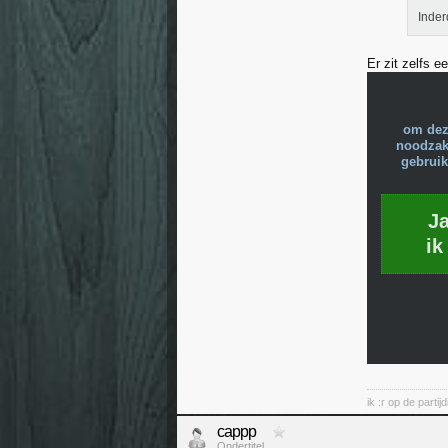
Inder
Er zit zelfs 
om dez
noodzake
gebruik
J
ik
ik :r op de parti
cappp
Ondertitel