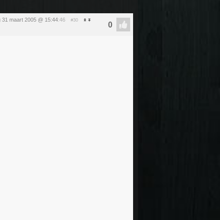
 31 maart 2005 @ 15:44
:46
#30