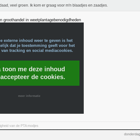
daad, veel groen. Ik kom er graag voor m'n blaadjes en zaadjes.
een groothandel in weetplantagebenodigdheden
e externe inhoud weer te geven is het
lijk dat je toestemming geeft voor het
 van tracking en social mediacookies.
a toon me deze inhoud
 accepteer de cookies.
meer informatie
jdigheid van de PTA modjes
donderdag