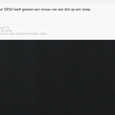
ew! SBS6 heeft gewoon een niveau van een drol op een stoep.
op je TV
it de puree
a maar mee, de bloemen buiten zetten.