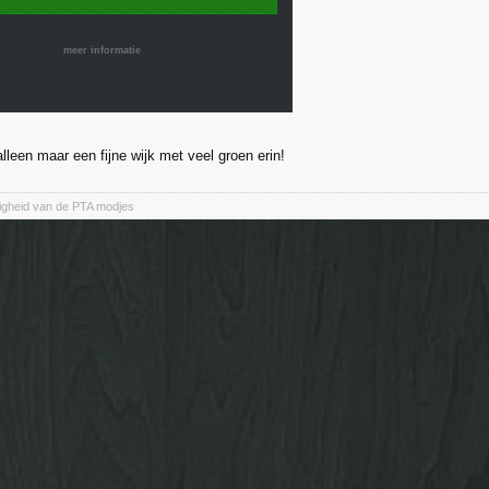
meer informatie
alleen maar een fijne wijk met veel groen erin!
jdigheid van de PTA modjes