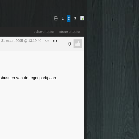
1
2
3
actieve topics
nieuwe topics
 31 maart 2005 @ 13:19
:40
#26
rsbussen van de tegenpartij aan.