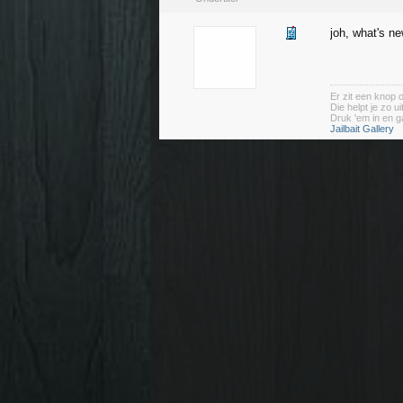
joh, what's n
Er zit een knop 
Die helpt je zo u
Druk 'em in en g
Jailbait Gallery