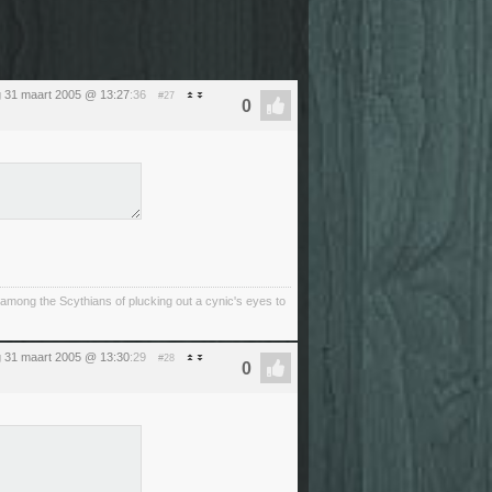
 31 maart 2005 @ 13:27
:36
#27
among the Scythians of plucking out a cynic's eyes to
 31 maart 2005 @ 13:30
:29
#28