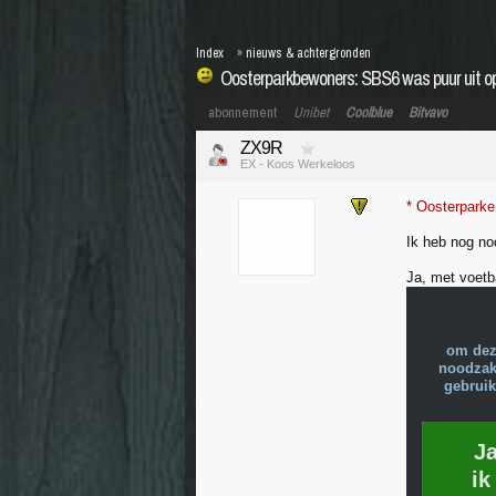
Index
»
nieuws & achtergronden
Oosterparkbewoners: SBS6 was puur uit op
abonnement
Unibet
Coolblue
Bitvavo
ZX9R
EX - Koos Werkeloos
* Oosterparke
Ik heb nog no
Ja, met voetba
om dez
noodzake
gebruik
J
ik