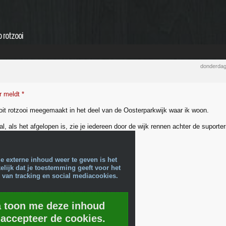
 rotzooi
donderdag
r meldt *
oit rotzooi meegemaakt in het deel van de Oosterparkwijk waar ik woon.
l, als het afgelopen is, zie je iedereen door de wijk rennen achter de suporte
e externe inhoud weer te geven is het
lijk dat je toestemming geeft voor het
 van tracking en social mediacookies.
a toon me deze inhoud
 accepteer de cookies.