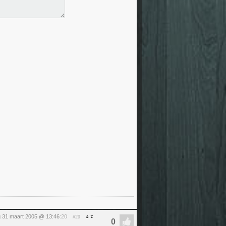
 31 maart 2005 @ 13:46
:20
#29