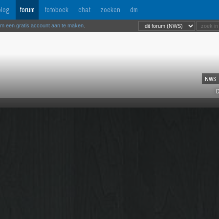
log
forum
fotoboek
chat
zoeken
dm
om een gratis account aan te maken
.
NWS
D