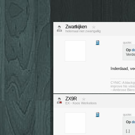
Zwartkijken
helemaal niet zwartgallig
quote:
Op
d
Verde
Inderdaad, ve
CYNIC: A blackgu
improve his visio
--Ambrose Bierce
ZX9R
EX - Koos Werkeloos
quote:
Op
d
[..]