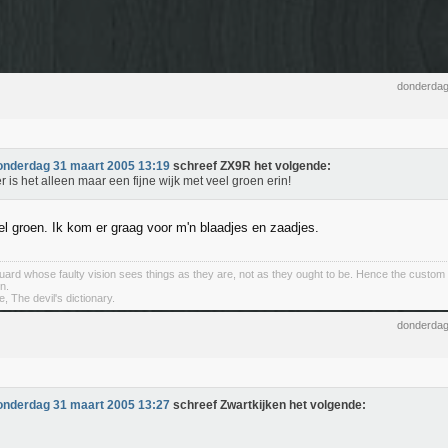
donderdag
onderdag 31 maart 2005 13:19
schreef ZX9R het volgende:
r is het alleen maar een fijne wijk met veel groen erin!
el groen. Ik kom er graag voor m'n blaadjes en zaadjes.
ard whose faulty vision sees things as they are, not as they ought to be. Hence the custom 
n.
, The devil's dictionary.
donderdag
onderdag 31 maart 2005 13:27
schreef Zwartkijken het volgende: