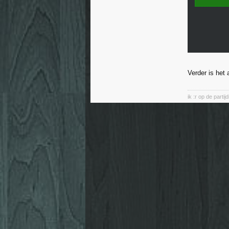
Verder is het 
ik :r op de parti