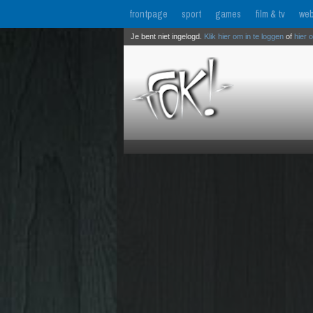
frontpage
sport
games
film & tv
web
Je bent niet ingelogd.
Klik hier om in te loggen
of
hier 