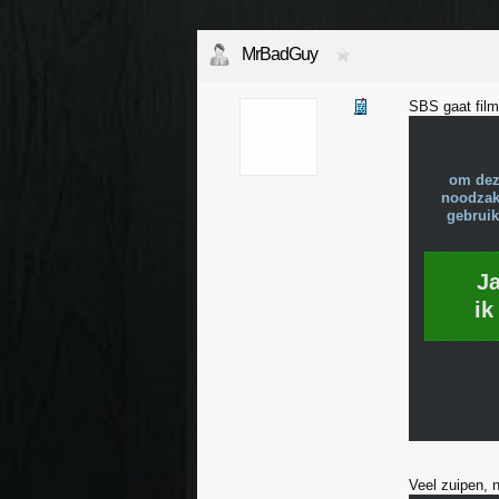
MrBadGuy
SBS gaat film
om dez
noodzake
gebruik
J
ik
Veel zuipen, n