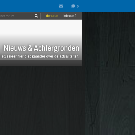
doneren
inbreuk?
Nieuws & Achtergronden
iscussieer hier diepgaander over de actualiteiten.