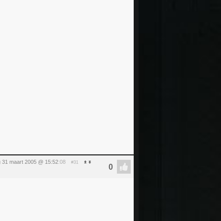
 31 maart 2005 @ 15:52
:08
#31