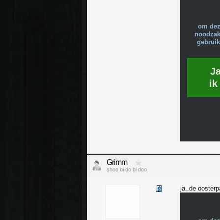
om dez
noodzake
gebruik
J
ik
Grimm
shoo bi do bi doo
ja..de oosterp