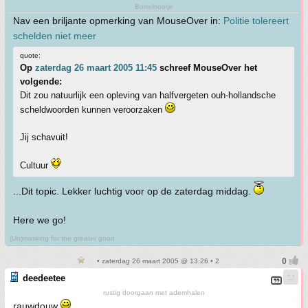
Borrelnootje
Nav een briljante opmerking van MouseOver in:
Politie tolereert
schelden niet meer
quote:
Op
zaterdag 26 maart 2005 11:45
schreef MouseOver het
volgende:
Dit zou natuurlijk een opleving van halfvergeten ouh-hollandsche
scheldwoorden kunnen veroorzaken
Jij schavuit!
Cultuur
...Dit topic. Lekker luchtig voor op de zaterdag middag.
Here we go!
(Un)masking for the greater good.
• zaterdag 26 maart 2005 @ 13:26 • 2
deedeetee
rustig doorgaan met ademhalen
rauwdouw