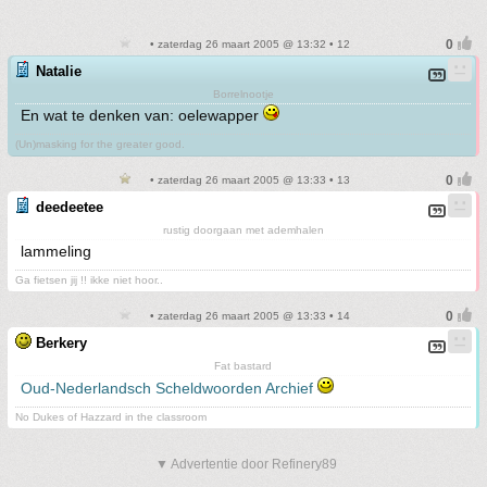
• zaterdag 26 maart 2005 @ 13:32 • 12
Natalie
Borrelnootje
En wat te denken van: oelewapper
(Un)masking for the greater good.
• zaterdag 26 maart 2005 @ 13:33 • 13
deedeetee
rustig doorgaan met ademhalen
lammeling
Ga fietsen jij !! ikke niet hoor..
• zaterdag 26 maart 2005 @ 13:33 • 14
Berkery
Fat bastard
Oud-Nederlandsch Scheldwoorden Archief
No Dukes of Hazzard in the classroom
▼ Advertentie door Refinery89