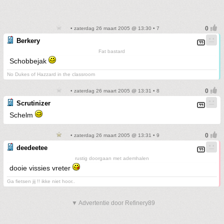
• zaterdag 26 maart 2005 @ 13:30 • 7
Berkery
Fat bastard
Schobbejak
No Dukes of Hazzard in the classroom
• zaterdag 26 maart 2005 @ 13:31 • 8
Scrutinizer
Schelm
• zaterdag 26 maart 2005 @ 13:31 • 9
deedeetee
rustig doorgaan met ademhalen
dooie vissies vreter
Ga fietsen jij !! ikke niet hoor..
▼ Advertentie door Refinery89