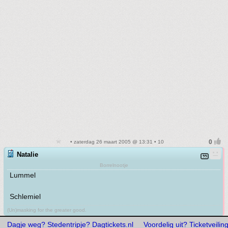
• zaterdag 26 maart 2005 @ 13:31 • 10
Natalie
Borrelnootje
Lummel
Schlemiel
(Un)masking for the greater good.
Dagje weg? Stedentripje? Dagtickets.nl
Voordelig uit? Ticketveiling