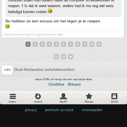
Intussen staan mijn ouders naast de computer scheldwoorden te
roepen. 't Is dat ik weet waarom, anders had ik me nog wel eens
beledigd kunnen voelen
Nu hebben ze een excuus om het tegen je te roepen.
History became legend, legend became myth.
1
2
3
4
5
6
7
8
9
10
11
12
13
Oud-Hollandse scheldwoorden
c&h
steun FOK! en koop via een van deze links
Coolblue
Bitvavo
Index
Actief
MyAT
Nieuw
Dicht
privacy
•
premium account
•
voorwaarden