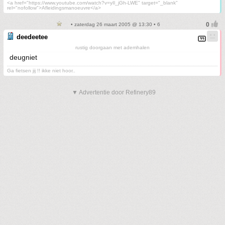
<a href="https://www.youtube.com/watch?v=yIl_jGh-LWE" target="_blank"
rel="nofollow">Afleidingsmanoeuvre</a>
• zaterdag 26 maart 2005 @ 13:30 • 6
deedeetee
rustig doorgaan met ademhalen
deugniet
Ga fietsen jij !! ikke niet hoor..
▼ Advertentie door Refinery89