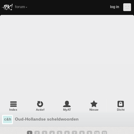
forum
log in
Index
Actief
MyAT
Nieuw
Dicht
Oud-Hollandse scheldwoorden
c&h
1
2
3
4
5
6
7
8
9
10
11