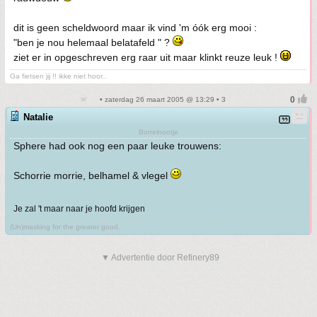
dit is geen scheldwoord maar ik vind 'm óók erg mooi :
"ben je nou helemaal belatafeld " ?
ziet er in opgeschreven erg raar uit maar klinkt reuze leuk !
Ga fietsen jij !! ikke niet hoor..
• zaterdag 26 maart 2005 @ 13:29 • 3
Natalie
Borrelnootje
Sphere had ook nog een paar leuke trouwens:
Schorrie morrie, belhamel & vlegel
Je zal 't maar naar je hoofd krijgen
(Un)masking for the greater good.
▼ Advertentie door Refinery89