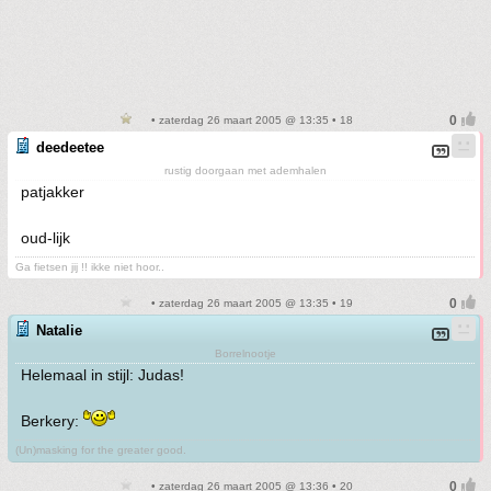
• zaterdag 26 maart 2005 @ 13:35 • 18
deedeetee
rustig doorgaan met ademhalen
patjakker
oud-lijk
Ga fietsen jij !! ikke niet hoor..
• zaterdag 26 maart 2005 @ 13:35 • 19
Natalie
Borrelnootje
Helemaal in stijl: Judas!
Berkery:
(Un)masking for the greater good.
• zaterdag 26 maart 2005 @ 13:36 • 20