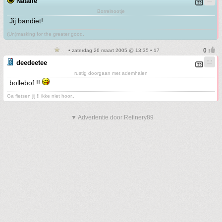
Natalie
Borrelnootje
Jij bandiet!
(Un)masking for the greater good.
• zaterdag 26 maart 2005 @ 13:35 • 17
deedeetee
rustig doorgaan met ademhalen
bollebof !!
Ga fietsen jij !! ikke niet hoor..
▼ Advertentie door Refinery89