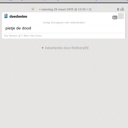
• zaterdag 26 maart 2005 @ 13:32 • 11
deedeetee
rustig doorgaan met ademhalen
pietje de dood
Ga fietsen jij !! ikke niet hoor..
▼ Advertentie door Refinery89