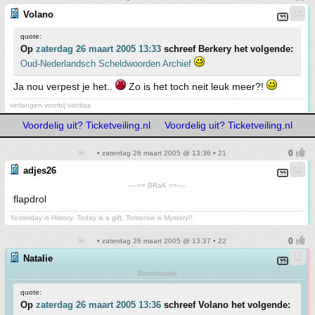
Volano
quote:
Op
zaterdag 26 maart 2005 13:33
schreef Berkery het volgende:
Oud-Nederlandsch Scheldwoorden Archief
Ja nou verpest je het..
Zo is het toch neit leuk meer?!
verlangen voorbij vanitas
Voordelig uit? Ticketveiling.nl
Voordelig uit? Ticketveiling.nl
• zaterdag 26 maart 2005 @ 13:36 • 21
adjes26
----== BRaK ==----
flapdrol
Yesterday is History, Today is a gift, Tomorow is Mystery!!
• zaterdag 26 maart 2005 @ 13:37 • 22
Natalie
Borrelnootje
quote:
Op
zaterdag 26 maart 2005 13:36
schreef Volano het volgende: