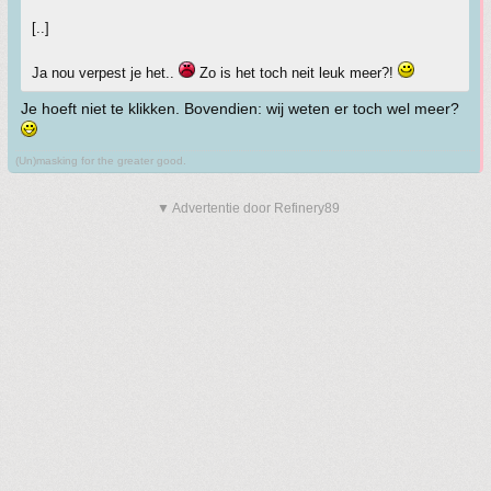
[..]
Ja nou verpest je het..
Zo is het toch neit leuk meer?!
Je hoeft niet te klikken. Bovendien: wij weten er toch wel meer?
(Un)masking for the greater good.
▼ Advertentie door Refinery89