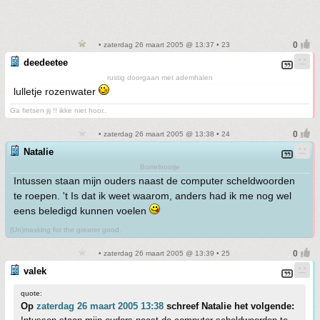
• zaterdag 26 maart 2005 @ 13:37 • 23
deedeetee
rustig doorgaan met ademhalen
lulletje rozenwater
Ga fietsen jij !! ikke niet hoor..
• zaterdag 26 maart 2005 @ 13:38 • 24
Natalie
Borrelnootje
Intussen staan mijn ouders naast de computer scheldwoorden
te roepen. 't Is dat ik weet waarom, anders had ik me nog wel
eens beledigd kunnen voelen
(Un)masking for the greater good.
• zaterdag 26 maart 2005 @ 13:39 • 25
valek
quote:
Op
zaterdag 26 maart 2005 13:38
schreef Natalie het volgende: