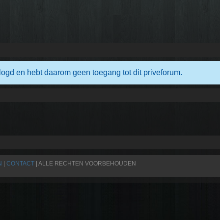
logd en hebt daarom geen toegang tot dit priveforum.
N
|
CONTACT
| ALLE RECHTEN VOORBEHOUDEN