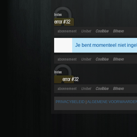
Index
error #32
abonnement
Unibet
Coolblue
Bitvavo
Je bent momenteel niet inge
abonnement
Unibet
Coolblue
Bitvavo
Index
error #32
abonnement
Unibet
Coolblue
Bitvavo
PRIVACYBELEID
|
ALGEMENE VOORWAARDE