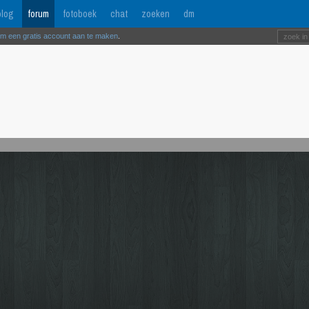
log
forum
fotoboek
chat
zoeken
dm
om een gratis account aan te maken
.