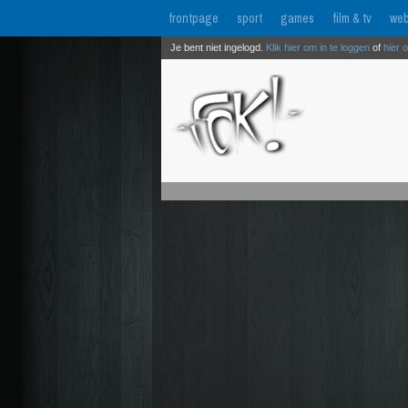
frontpage
sport
games
film & tv
web
Je bent niet ingelogd.
Klik hier om in te loggen
of
hier 