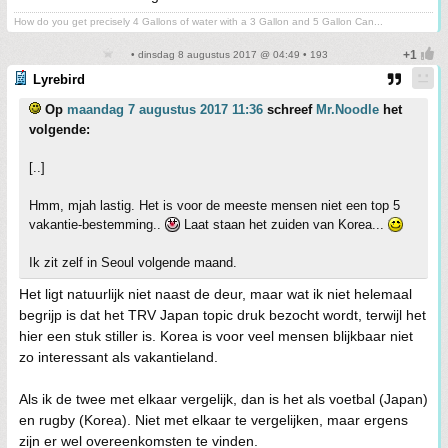
How do you get precisely 4 Gallons of water with a 3 Gallon and 5 Gallon Can...
• dinsdag 8 augustus 2017 @ 04:49 • 193
Lyrebird
Op
maandag 7 augustus 2017 11:36
schreef
Mr.Noodle
het
volgende:
[..]
Hmm, mjah lastig. Het is voor de meeste mensen niet een top 5
vakantie-bestemming..
Laat staan het zuiden van Korea...
Ik zit zelf in Seoul volgende maand.
Het ligt natuurlijk niet naast de deur, maar wat ik niet helemaal
begrijp is dat het TRV Japan topic druk bezocht wordt, terwijl het
hier een stuk stiller is. Korea is voor veel mensen blijkbaar niet
zo interessant als vakantieland.
Als ik de twee met elkaar vergelijk, dan is het als voetbal (Japan)
en rugby (Korea). Niet met elkaar te vergelijken, maar ergens
zijn er wel overeenkomsten te vinden.