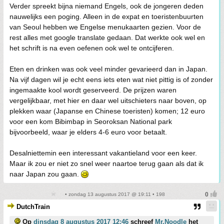
Verder spreekt bijna niemand Engels, ook de jongeren deden
nauwelijks een poging. Alleen in de expat en toeristenbuurten
van Seoul hebben we Engelse menukaarten gezien. Voor de
rest alles met google translate gedaan. Dat werkte ook wel en
het schrift is na even oefenen ook wel te ontcijferen.
Eten en drinken was ook veel minder gevarieerd dan in Japan.
Na vijf dagen wil je echt eens iets eten wat niet pittig is of zonder
ingemaakte kool wordt geserveerd. De prijzen waren
vergelijkbaar, met hier en daar wel uitschieters naar boven, op
plekken waar (Japanse en Chinese toeristen) komen; 12 euro
voor een kom Bibimbap in Seoroksan National park
bijvoorbeeld, waar je elders 4-6 euro voor betaalt.
Desalniettemin een interessant vakantieland voor een keer.
Maar ik zou er niet zo snel weer naartoe terug gaan als dat ik
naar Japan zou gaan.
• zondag 13 augustus 2017 @ 19:11 • 198
DutchTrain
Op
dinsdag 8 augustus 2017 12:46
schreef
Mr.Noodle
het