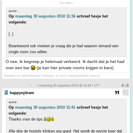
You listen.
quote:
Op
maandag 30 augustus 2010 11:36
schreef hexje het
volgende:
[..]
Beantwoord ook meteen je vraag die je had waarom iemand een
single room zou willen.
O nee, ik begreep je helemaal verkeerd. Ik dacht dat je het had
over een bar
(je kan hier private rooms krijgen in bars)
Karakter en zelfvertrouwen verkopen ze niet in kledingwinkels vrees ik.
• maandag 30 augustus 2010 @ 16:28 • 177
happynjitram
quote:
Op
maandag 30 augustus 2010 11:41
schreef hexje het
volgende:
Thanks voor de tips
Alle drie de hostels klinken erg goed. Het wordt de eerste keer dat