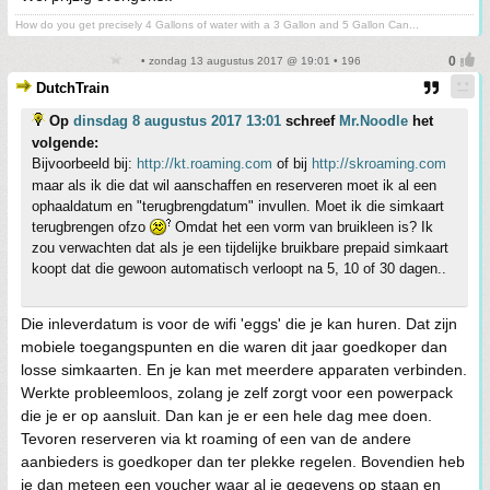
How do you get precisely 4 Gallons of water with a 3 Gallon and 5 Gallon Can...
• zondag 13 augustus 2017 @ 19:01 • 196
DutchTrain
Op
dinsdag 8 augustus 2017 13:01
schreef
Mr.Noodle
het
volgende:
Bijvoorbeeld bij:
http://kt.roaming.com
of bij
http://skroaming.com
maar als ik die dat wil aanschaffen en reserveren moet ik al een
ophaaldatum en "terugbrengdatum" invullen. Moet ik die simkaart
terugbrengen ofzo
Omdat het een vorm van bruikleen is? Ik
zou verwachten dat als je een tijdelijke bruikbare prepaid simkaart
koopt dat die gewoon automatisch verloopt na 5, 10 of 30 dagen..
Die inleverdatum is voor de wifi 'eggs' die je kan huren. Dat zijn
mobiele toegangspunten en die waren dit jaar goedkoper dan
losse simkaarten. En je kan met meerdere apparaten verbinden.
Werkte probleemloos, zolang je zelf zorgt voor een powerpack
die je er op aansluit. Dan kan je er een hele dag mee doen.
Tevoren reserveren via kt roaming of een van de andere
aanbieders is goedkoper dan ter plekke regelen. Bovendien heb
je dan meteen een voucher waar al je gegevens op staan en