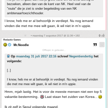
bezoeken, alleen dan van de kant van NK. Heel veel van de
"route" die je ziet is onder begeleiding van een NK
ambtenaar/toezichthouder.
I know, heb me er al behoorlijk in verdiept. Nu nog iemand
vinden die met me mee wilt gaan, ik wil niet in m'n uppie.
• maandag 7 augustus 2017 @ 11:36 • 192
Redactie Games
Mr.Noodle
Offtopic in geleuter...
Op
maandag 31 juli 2017 22:16
schreef
Negentiendertig
het
volgende:
[..]
I know, heb me er al behoorlijk in verdiept. Nu nog iemand vinden
die met me mee wilt gaan, ik wil niet in m'n uppie.
Hmm, mjah lastig. Het is voor de meeste mensen niet een top 5
vakantie-bestemming..
Laat staan het zuiden van Korea...
Ik zit zelf in Seoul volgende maand.