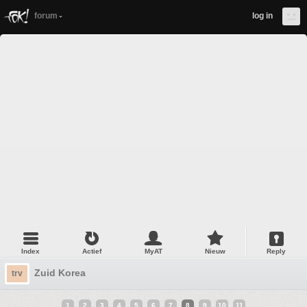
forum
log in
Index
Actief
MyAT
Nieuw
Reply
Zuid Korea
trv
1
2
3
4
5
6
7
8
9
10
11