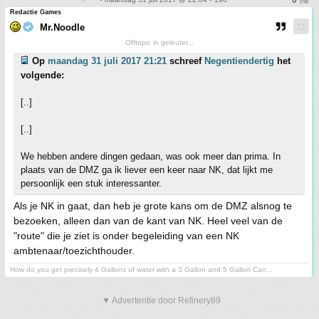
Redactie Games
Mr.Noodle
Offtopic in geleuter...
Op
maandag 31 juli 2017 21:21
schreef
Negentiendertig
het
volgende:
[..]
[..]
We hebben andere dingen gedaan, was ook meer dan prima. In
plaats van de DMZ ga ik liever een keer naar NK, dat lijkt me
persoonlijk een stuk interessanter.
Als je NK in gaat, dan heb je grote kans om de DMZ alsnog te
bezoeken, alleen dan van de kant van NK. Heel veel van de
"route" die je ziet is onder begeleiding van een NK
ambtenaar/toezichthouder.
How do you get precisely 4 Gallons of water with a 3 Gallon and 5 Gallon Can...
▼ Advertentie door Refinery89