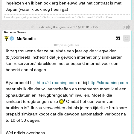
ingelezen en ik ben ook erg benieuwd wat het contrast is met
Japan (waar ik ook nog heen ga)
How do you get precisely 4 Gallons of water with a 3 Gallon and 5 Gallon Can...
• dinsdag 8 augustus 2017 @ 13:01 • 195
Redactie Games
Mr.Noodle
Offtopic in geleuter...
Ik zag trouwens dat ze nu sinds een jaar op de vliegvelden
(bijvoorbeeld Incheon) dat je gewoon internet only simkaarten
kan reserveren/inbruikleen met onbeperkt internet voor een
beperkt aantal dagen.
Bijvoorbeeld bij:
http://kt.roaming.com
of bij
http://skroaming.com
maar als ik die dat wil aanschaffen en reserveren moet ik al een
ophaaldatum en "terugbrengdatum" invullen. Moet ik die
simkaart terugbrengen ofzo
Omdat het een vorm van
bruikleen is? Ik zou verwachten dat als je een tijdelijke bruikbare
prepaid simkaart koopt dat die gewoon automatisch verloopt na
5, 10 of 30 dagen..
Wel prijzig overigens..