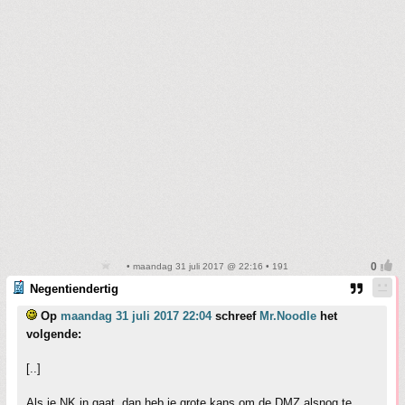
• maandag 31 juli 2017 @ 22:16 • 191
Negentiendertig
Op
maandag 31 juli 2017 22:04
schreef
Mr.Noodle
het
volgende:
[..]
Als je NK in gaat, dan heb je grote kans om de DMZ alsnog te