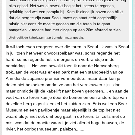
niks ophad. Het was al bewolkt begint het ineens te regenen,
gelukkig had wel een paraplu bij. Kom ik eindelijk boven aan blijkt
dat die berg te zijn waar Seoul tower op staat echt ongelooflijk
mistig niet eens de moeite gedaan om die toren in te gaan
aangezien ik moeite had met dingen op een 20m afstand te zien.
Uiteindelijk de kabelbaan naar beneden maar gepakt.
Ik wil toch even reageren over die toren in Seoul. Ik was in Seoul
in juli toen het weer onvoorspelbaar was, soms regende het
hard, soms regende het 's morgens en verbranddje in de
namiddag..... Het was bewolkt toen ik naar de Namsanberg
trok..aan de voet was er een park met een standbeeld van oa
Ahn die de Japanse premier vermoordde...maar daar kon je
delen niet bezoeken omdat ze aan het vernieuwen zijn.. dan
maar onmiddellijk de kabellift naar boven genomen.... en aan de
voet van de toren kan je door de bomen en een andere top van
dezelfde berg eigenlijk enkel het zuiden zien. Er is wel een Bear
Museum en een paviljoentje maar eigenlijk is de top het niet
waard als je niet ook omhoog gaat in de toren. En zelfs met de
mist was dat de moeite waard: je ziet allerlei hoge bouwen, de
rivier, het oorlogsmuseeum, paleizen,......