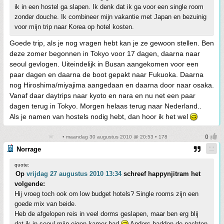
ik in een hostel ga slapen. Ik denk dat ik ga voor een single room
zonder douche. Ik combineer mijn vakantie met Japan en bezuinig
voor mijn trip naar Korea op hotel kosten.
Goede trip, als je nog vragen hebt kan je ze gewoon stellen. Ben
deze zomer begonnen in Tokyo voor 17 dagen, daarna naar
seoul gevlogen. Uiteindelijk in Busan aangekomen voor een
paar dagen en daarna de boot gepakt naar Fukuoka. Daarna
nog Hiroshima/miyajima aangedaan en daarna door naar osaka.
Vanaf daar daytrips naar kyoto en nara en nu net een paar
dagen terug in Tokyo. Morgen helaas terug naar Nederland..
Als je namen van hostels nodig hebt, dan hoor ik het wel
• maandag 30 augustus 2010 @ 20:53 • 178
Norrage
quote:
Op
vrijdag 27 augustus 2010 13:34
schreef happynjitram het
volgende:
Hij vroeg toch ook om low budget hotels? Single rooms zijn een
goede mix van beide.
Heb de afgelopen reis in veel dorms geslapen, maar ben erg blij
dat ik in seoul mijn eigen kamer had
Anders hadden de nachten