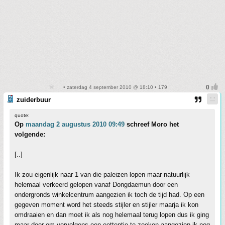
• zaterdag 4 september 2010 @ 18:10 • 179
zuiderbuur
quote:
Op
maandag 2 augustus 2010 09:49
schreef Moro het
volgende:
[..]
Ik zou eigenlijk naar 1 van die paleizen lopen maar natuurlijk
helemaal verkeerd gelopen vanaf Dongdaemun door een
ondergronds winkelcentrum aangezien ik toch de tijd had. Op een
gegeven moment word het steeds stijler en stijler maarja ik kon
omdraaien en dan moet ik als nog helemaal terug lopen dus ik ging
maar door om vervolgens een eettentje te zoeken aangezien ik nog