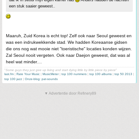
een stuk saaier geweest..
Maaruh, Zuid Korea is echt top! Zelf ook naar Seoul geweest en
was een indrukwekkende stad. We hadden Koreaanse gidsen
die ons nog wat mooie niet "toeristische" locaties konden wijzen.
Zal Seoul nooit vergeten. Ook naar Daejon geweest, dat was al
heel wat minder....
"
Some guys they just give up living and start dying little by little piece by piece
"
last.fm
|
Rate Your Music
|
MusicMeter
|
top 100 nummers
|
top 100 albums
|
top 50 2013
|
top 100 jazz
|
Onze-blog: pat-sounds
▼ Advertentie door Refinery89