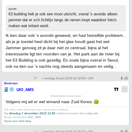
quote:
63 building heb je ook een mooi uitzicht, vooral 's avonds alleen
jammer dat er zo'n lichtlijn langs de ramen loopt waardoor foto's
maken wat irritant word.
Ik ben daar ook 's avonds geweest, en had hetzelfde probleem..
als je je toestel heel dicht bij het glas houdt gaat het wel.
Jammer genoeg zit je daar niet zo centraal, bijna al het
interessante ligt ten noorden van je. Het park aan de rivier bij
het 63 Building is ook gezellig. En zoals bijna overal in Seoul,
ook na tien uur 's nachts nog steeds aangenaam en veilig...
• zondag 19 juni 2016 @ 19:56 • 180
Moderator
UIO_AMS
Dobbelsteenavonturier
Volgens mij wil er wel iemand naar Zuid Korea.
.
Als niets meer baat kan een worst geen kwaad.
Op
dinsdag 7 december 2010 12:50
schreef yvonne het volgende:
Beste moderator
UIO_AMS
Stuur een mod weg.
• zondag 19 juni 2016 @ 20:37 • 181