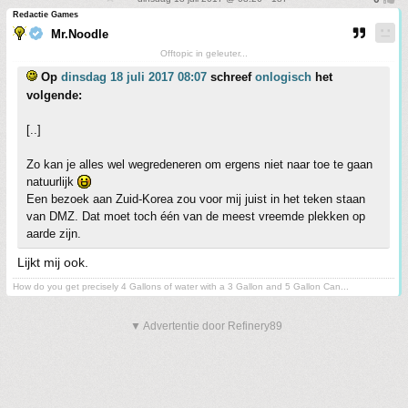
Redactie Games
Mr.Noodle
Offtopic in geleuter...
Op
dinsdag 18 juli 2017 08:07
schreef
onlogisch
het
volgende:
[..]
Zo kan je alles wel wegredeneren om ergens niet naar toe te gaan
natuurlijk
Een bezoek aan Zuid-Korea zou voor mij juist in het teken staan
van DMZ. Dat moet toch één van de meest vreemde plekken op
aarde zijn.
Lijkt mij ook.
How do you get precisely 4 Gallons of water with a 3 Gallon and 5 Gallon Can...
▼ Advertentie door Refinery89