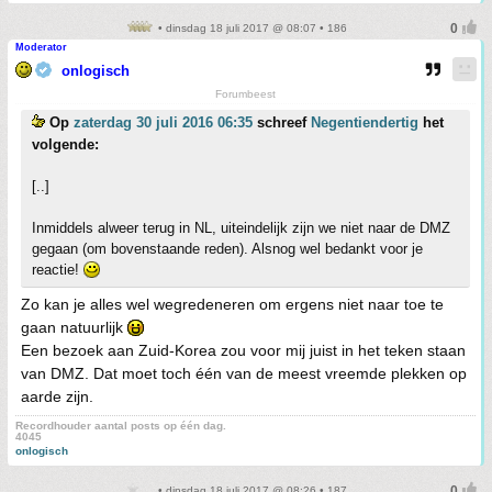
• dinsdag 18 juli 2017 @ 08:07 • 186
Moderator
onlogisch
Forumbeest
Op
zaterdag 30 juli 2016 06:35
schreef
Negentiendertig
het
volgende:
[..]
Inmiddels alweer terug in NL, uiteindelijk zijn we niet naar de DMZ
gegaan (om bovenstaande reden). Alsnog wel bedankt voor je
reactie!
Zo kan je alles wel wegredeneren om ergens niet naar toe te
gaan natuurlijk
Een bezoek aan Zuid-Korea zou voor mij juist in het teken staan
van DMZ. Dat moet toch één van de meest vreemde plekken op
aarde zijn.
Recordhouder aantal posts op één dag.
4045
onlogisch
• dinsdag 18 juli 2017 @ 08:26 • 187