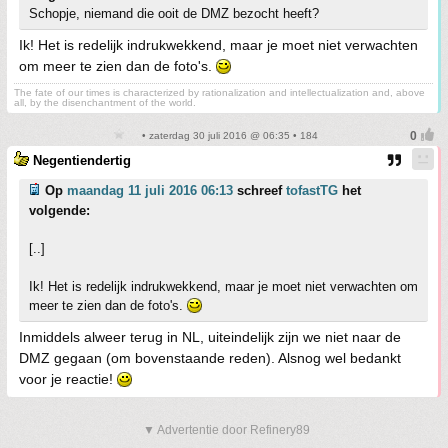
Schopje, niemand die ooit de DMZ bezocht heeft?
Ik! Het is redelijk indrukwekkend, maar je moet niet verwachten
om meer te zien dan de foto's.
The fate of our times is characterized by rationalization and intellectualization and, above
all, by the disenchantment of the world.
• zaterdag 30 juli 2016 @ 06:35 • 184
Negentiendertig
Op
maandag 11 juli 2016 06:13
schreef
tofastTG
het
volgende:
[..]
Ik! Het is redelijk indrukwekkend, maar je moet niet verwachten om
meer te zien dan de foto's.
Inmiddels alweer terug in NL, uiteindelijk zijn we niet naar de
DMZ gegaan (om bovenstaande reden). Alsnog wel bedankt
voor je reactie!
▼ Advertentie door Refinery89