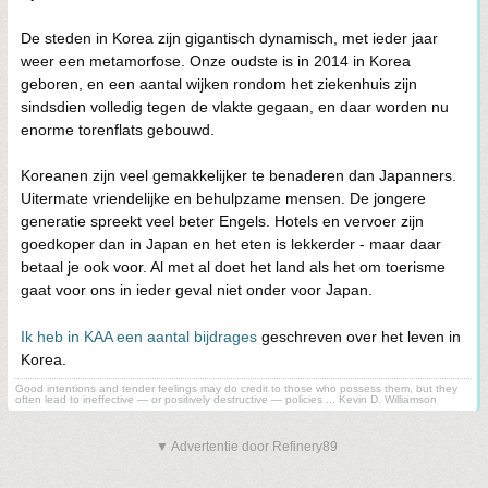
De steden in Korea zijn gigantisch dynamisch, met ieder jaar
weer een metamorfose. Onze oudste is in 2014 in Korea
geboren, en een aantal wijken rondom het ziekenhuis zijn
sindsdien volledig tegen de vlakte gegaan, en daar worden nu
enorme torenflats gebouwd.
Koreanen zijn veel gemakkelijker te benaderen dan Japanners.
Uitermate vriendelijke en behulpzame mensen. De jongere
generatie spreekt veel beter Engels. Hotels en vervoer zijn
goedkoper dan in Japan en het eten is lekkerder - maar daar
betaal je ook voor. Al met al doet het land als het om toerisme
gaat voor ons in ieder geval niet onder voor Japan.
Ik heb in KAA een aantal bijdrages
geschreven over het leven in
Korea.
Good intentions and tender feelings may do credit to those who possess them, but they
often lead to ineffective — or positively destructive — policies ... Kevin D. Williamson
▼ Advertentie door Refinery89