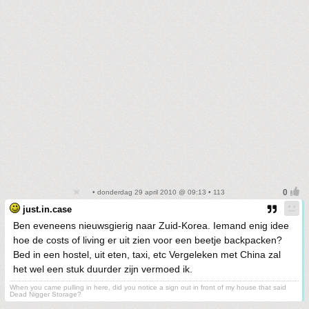
• donderdag 29 april 2010 @ 09:13 • 113
just.in.case
Ben eveneens nieuwsgierig naar Zuid-Korea. Iemand enig idee
hoe de costs of living er uit zien voor een beetje backpacken?
Bed in een hostel, uit eten, taxi, etc Vergeleken met China zal
het wel een stuk duurder zijn vermoed ik.
When you came pulling in here, did you notice a sign out in front of my house that said
Dead Nigger Storage?