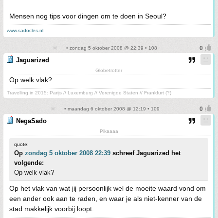
Mensen nog tips voor dingen om te doen in Seoul?
www.sadocles.nl
• zondag 5 oktober 2008 @ 22:39 • 108
Jaguarized
Globetrotter
Op welk vlak?
Travelling in 2015: Parijs // Luxemburg // Verenigde Staten // Frankfurt (?)
• maandag 6 oktober 2008 @ 12:19 • 109
NegaSado
Pikaaaa
quote:
Op
zondag 5 oktober 2008 22:39
schreef Jaguarized het
volgende:
Op welk vlak?
Op het vlak van wat jij persoonlijk wel de moeite waard vond om
een ander ook aan te raden, en waar je als niet-kenner van de
stad makkelijk voorbij loopt.