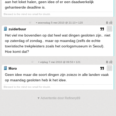
aan het loket halen, geen idee of er een daadwerkelijk
gehanteerde deadline is.
Blessed is the mind too small for doubt.
• woensdag 5 mei 2010 @ 21:13 • 120
zuiderbuur
Het viel me bovendien op dat heel wat dingen gesloten zijn.. niet
op zaterdag of zondag.. maar op maandag (zelfs de echte
toeristische trekpleisters zoals het oorlogsmuseum in Seoul).
Hoe komt dat?
• vrijdag 7 mei 2010 @ 09:53 • 121
Moro
Geen idee maar die soort dingen zijn zoiezo in alle landen vaak
op maandag gesloten heb ik het idee.
Blessed is the mind too small for doubt.
▼ Advertentie door Refinery89