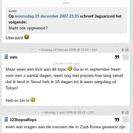
Mew
quote:
Op
woensdag 19 december 2007 23:35
schreef Jaguarized het
volgende:
Markt ook opgeweest?
Uiteraard
• dinsdag 19 februari 2008 @ 12:52 • 102
vats
Live life to the max!
Maar weer een kick aan dit topic
Ga er in september heen
voor een x aantal dagen, weet nog niet precies hoe lang vanaf
dat ik land in Seoul heb ik 18 dagen tot ik weer wegvlieg uit
Tokyo!
Heb er zin in
• dinsdag 1 april 2008 @ 18:43 • 103
123hopsaflops
even wat vragen aan de mensen die in Zuid-Korea geweest zijn: