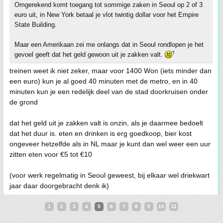
Omgerekend komt toegang tot sommige zaken in Seoul op 2 of 3
euro uit, in New York betaal je vlot twintig dollar voor het Empire
State Building.
Maar een Amerikaan zei me onlangs dat in Seoul rondlopen je het
gevoel geeft dat het geld gewoon uit je zakken valt.
treinen weet ik niet zeker, maar voor 1400 Won (iets minder dan
een euro) kun je al goed 40 minuten met de metro, en in 40
minuten kun je een redelijk deel van de stad doorkruisen onder
de grond
dat het geld uit je zakken valt is onzin, als je daarmee bedoelt
dat het duur is. eten en drinken is erg goedkoop, bier kost
ongeveer hetzelfde als in NL maar je kunt dan wel weer een uur
zitten eten voor €5 tot €10
(voor werk regelmatig in Seoul geweest, bij elkaar wel driekwart
jaar daar doorgebracht denk ik)
1
2
3
4
5
6
7
8
9
10
11