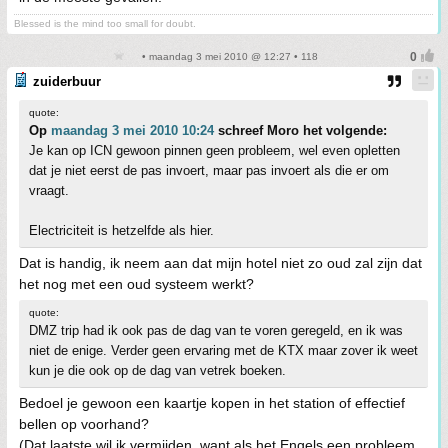
Blessed is the mind too small for doubt.
• maandag 3 mei 2010 @ 12:27 • 118
zuiderbuur
quote:
Op
maandag 3 mei 2010 10:24
schreef Moro het volgende:
Je kan op ICN gewoon pinnen geen probleem, wel even opletten
dat je niet eerst de pas invoert, maar pas invoert als die er om
vraagt.
Electriciteit is hetzelfde als hier.
Dat is handig, ik neem aan dat mijn hotel niet zo oud zal zijn dat
het nog met een oud systeem werkt?
quote:
DMZ trip had ik ook pas de dag van te voren geregeld, en ik was
niet de enige. Verder geen ervaring met de KTX maar zover ik weet
kun je die ook op de dag van vetrek boeken.
Bedoel je gewoon een kaartje kopen in het station of effectief
bellen op voorhand?
(Dat laatste wil ik vermijden, want als het Engels een probleem