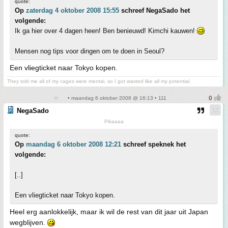
quote:
Op
zaterdag 4 oktober 2008 15:55
schreef NegaSado het
volgende:
Ik ga hier over 4 dagen heen! Ben benieuwd! Kimchi kauwen!
Mensen nog tips voor dingen om te doen in Seoul?
Een vliegticket naar Tokyo kopen.
They told me all of my cages were mental, so I got wasted like all my potential.
• maandag 6 oktober 2008 @ 16:13 • 111
NegaSado
Pikaaaa
quote:
Op
maandag 6 oktober 2008 12:21
schreef speknek het
volgende:
[..]
Een vliegticket naar Tokyo kopen.
Heel erg aanlokkelijk, maar ik wil de rest van dit jaar uit Japan
wegblijven.