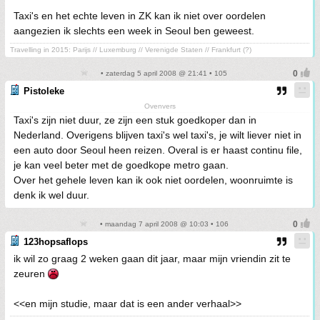
Taxi's en het echte leven in ZK kan ik niet over oordelen
aangezien ik slechts een week in Seoul ben geweest.
Travelling in 2015: Parijs // Luxemburg // Verenigde Staten // Frankfurt (?)
• zaterdag 5 april 2008 @ 21:41 • 105
Pistoleke
Ovenvers
Taxi's zijn niet duur, ze zijn een stuk goedkoper dan in
Nederland. Overigens blijven taxi's wel taxi's, je wilt liever niet in
een auto door Seoul heen reizen. Overal is er haast continu file,
je kan veel beter met de goedkope metro gaan.
Over het gehele leven kan ik ook niet oordelen, woonruimte is
denk ik wel duur.
• maandag 7 april 2008 @ 10:03 • 106
123hopsaflops
ik wil zo graag 2 weken gaan dit jaar, maar mijn vriendin zit te
zeuren
<<en mijn studie, maar dat is een ander verhaal>>