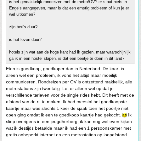
is het gemakkelijk rondreizen met de metro/OV? er staat niets in
Engels aangegeven, maar is dat een ernstig probleem of kun je er
wel uitkomen?
zijn taxi's duur?
is het leven duur?
hotels zijn wat aan de hoge kant had ik gezien, maar waarschijnlijk
ga ik in een hostel slapen. is dat een beetje te doen in dit land?
Eten is goedkoop, goedkoper dan in Nederland. De kaart is
alleen wel een probleem, ik vond het altijd maar moeilijk
communiceren. Rondreizen per OV is ontzettend makkelijk, alle
metrostations zijn tweetalig. Let er alleen wel op dat je
verschillende tarieven voor de single rides hebt. Dit heeft met de
afstand van de rit te maken. Ik had meestal het goedkoopste
kaartje maar was slechts 1 keer de sjaak toen het poortje niet
open ging omdat ik een te goedkoop kaartje had gekocht.
Ik
sliep overigens in een jeugdherberg, ik kan nog wel even kijken
wat ik destijds betaalde maar ik had een 1 persoonskamer met
gratis onbeperkt internet en een metrostation op loopafstand.