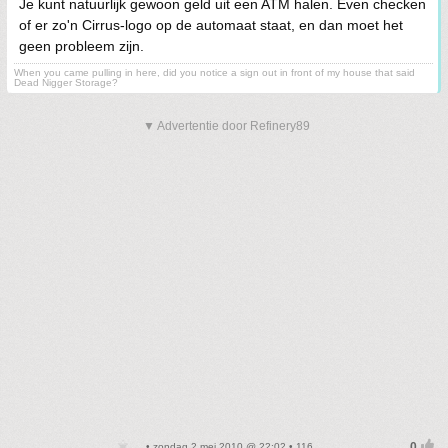
Je kunt natuurlijk gewoon geld uit een ATM halen. Even checken
of er zo'n Cirrus-logo op de automaat staat, en dan moet het
geen probleem zijn.
When you came pulling in here, did you notice a sign out in front of my house that said
Dead Nigger Storage?
▼ Advertentie door Refinery89
• zondag 2 mei 2010 @ 22:02 • 116