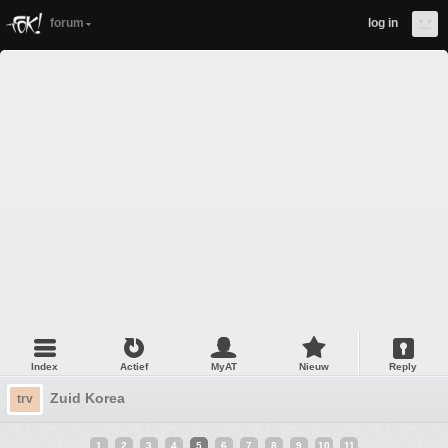
forum
log in
Index
Actief
MyAT
Nieuw
Reply
Zuid Korea
trv
1
2
3
4
5
6
7
8
9
10
11