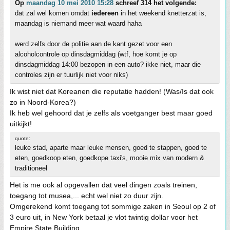
Op
maandag 10 mei 2010 15:28
schreef 314 het volgende:
dat zal wel komen omdat
iedereen
in het weekend knetterzat is,
maandag is niemand meer wat waard haha
werd zelfs door de politie aan de kant gezet voor een
alcoholcontrole op dinsdagmiddag (wtf, hoe komt je op
dinsdagmiddag 14:00 bezopen in een auto? ikke niet, maar die
controles zijn er tuurlijk niet voor niks)
Ik wist niet dat Koreanen die reputatie hadden! (Was/Is dat ook
zo in Noord-Korea?)
Ik heb wel gehoord dat je zelfs als voetganger best maar goed
uitkijkt!
quote:
leuke stad, aparte maar leuke mensen, goed te stappen, goed te
eten, goedkoop eten, goedkope taxi's, mooie mix van modern &
traditioneel
Het is me ook al opgevallen dat veel dingen zoals treinen,
toegang tot musea,... echt wel niet zo duur zijn.
Omgerekend komt toegang tot sommige zaken in Seoul op 2 of
3 euro uit, in New York betaal je vlot twintig dollar voor het
Empire State Building.