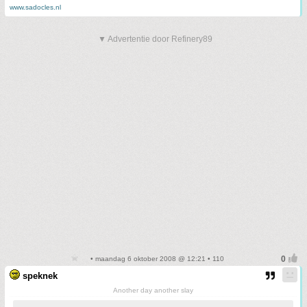
www.sadocles.nl
▼ Advertentie door Refinery89
• maandag 6 oktober 2008 @ 12:21 • 110
speknek
Another day another slay