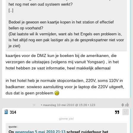
het nog met een oud systeem werkt?
[..]
Bedoel je gewoon een kaartje kopen in het station of effectief
bellen op voorhand?
(Dat laatste wil ik vermijden, want als het Engels een probleem is,
is het altijd nog een pak lastiger als je de gesprekspartner niet voor
je ziet)
kaartjes voor de DMZ kun je boeken bij de amerikanen, die
verzorgen de uitstapjes (volgens mij vanuit Yongsan) , in het
hotel hebben ze vast informatie, heel makkelijk allemaal
in het hotel heb je normale stopcontacten, 220V, soms 110V in
badkamer. sowieso aansluiting voor je laptop die 220V uitgeeft,
dus dat is geen probleem
• maandag 10 mei 2010 @ 15:28 • 123
314
gimme pie!
quote:
Op
woensdag 5 mei 2010 21:13
schreef zuiderbuur het