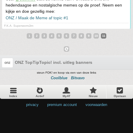
hedendaagse en nostalgische memes op de proef. Neem een
kijkje en doe gezellig mee:
ONZ / Maak de Meme af topic #1
F.K.A. SuperwormJim
1
2
3
4
5
6
7
8
9
10
11
ONZ TopTipTopic! incl. uitleg banners
onz
steun FOK! en koop via een van deze links
Coolblue
Bitvavo
Index
Actief
MyAT
Nieuw
Opslaan
privacy
•
premium account
•
voorwaarden