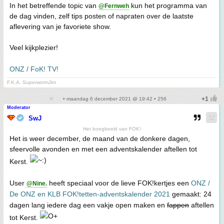
In het betreffende topic van
kun het programma van
@Fernweh
de dag vinden, zelf tips posten of napraten over de laatste
aflevering van je favoriete show.
Veel kijkplezier!
ONZ / FoK! TV!
F.K.A. SuperwormJim
• maandag 6 december 2021 @ 19:42 • 256
Moderator
SwJ
Het boegbeeld van FOK!
Het is weer december, de maand van de donkere dagen,
sfeervolle avonden en met een adventskalender aftellen tot
Kerst.
User
heeft speciaal voor de lieve FOK!kertjes een
ONZ /
@Nine.
De ONZ en KLB FOK!tetten-adventskalender 2021
gemaakt: 24
dagen lang iedere dag een vakje open maken en
fappen
aftellen
tot Kerst.