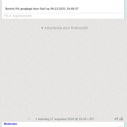
Bericht 0% gewijzigd door SwJ op 06-12-2021 19:48:37
F.K.A. SuperwormJim
▼ Advertentie door Refinery89
• zaterdag 17 augustus 2024 @ 16:33 • 257
Moderator