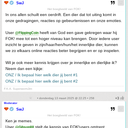
SwJ
Het boegbeeld van FOK!
In ons allen schuilt een oerdrift. Een dier dat tot uiting komt in
onze gedragingen, reacties op gebeurtenissen en onze emoties.
User
heeft van God een gave gekregen waar hij
@FlippingCoin
FOK! mee tot een hoger niveau kan brengen. Door iedere user
inzicht te geven in zijn/haar/hen/hun/het innerlijke dier, kunnen
we zo elkaars online reacties beter begrijpen en er op inspelen.
Wil je ook meer kennis krijgen over je innerlijke en dierlijke ik?
Neem dan een kijkje:
ONZ / Ik bepaal hier welk dier jij bent #1
ONZ / Ik bepaal hier welk dier jij bent #2
F.K.A. SuperwormJim
• donderdag 13 maart 2025 @ 22:25 • 258
Moderator
SwJ
Het boegbeeld van FOK!
Ken je memes.
User
stelt de kennis van FOK!users omtrent
@Gibson88