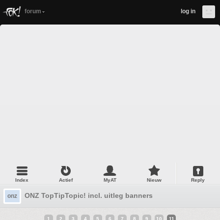
forum
log in
Index
Actief
MyAT
Nieuw
Reply
ONZ TopTipTopic! incl. uitleg banners
onz
1
2
3
4
5
6
7
8
9
10
11