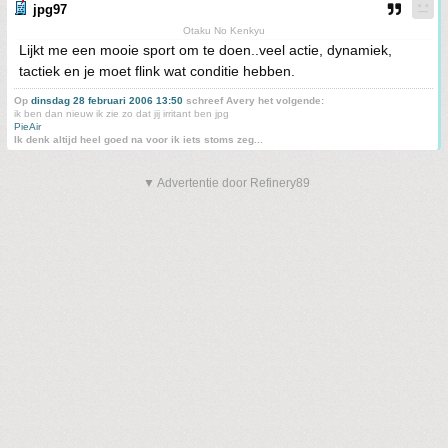
jpg97
Otaku No Kenkyu
Lijkt me een mooie sport om te doen..veel actie, dynamiek,
tactiek en je moet flink wat conditie hebben.
Op
dinsdag 28 februari 2006 13:50
schreef Avery het volgende:
ik ben dan nieuw ik zie zo dat jij irritant ben jpg
PieAir
Ik denk altijd heel goed na voor ik iets stoms zeg...
▼ Advertentie door Refinery89