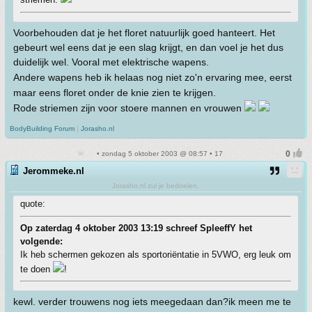
Voorbehouden dat je het floret natuurlijk goed hanteert. Het
gebeurt wel eens dat je een slag krijgt, en dan voel je het dus
duidelijk wel. Vooral met elektrische wapens.
Andere wapens heb ik helaas nog niet zo'n ervaring mee, eerst
maar eens floret onder de knie zien te krijgen.
Rode striemen zijn voor stoere mannen en vrouwen
BodyBuilding Forum
|
Jorasho.nl
• zondag 5 oktober 2003 @ 08:57 • 17
Jerommeke.nl
Jorasho.nl zul je bedoelen.
quote:
Op zaterdag 4 oktober 2003 13:19 schreef SpleeffY het
volgende:
Ik heb schermen gekozen als sportoriëntatie in 5VWO, erg leuk om
te doen
!
kewl. verder trouwens nog iets meegedaan dan?ik meen me te