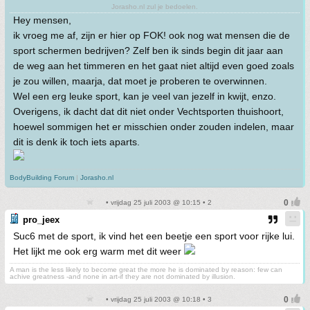
Jorasho.nl zul je bedoelen.
Hey mensen,
ik vroeg me af, zijn er hier op FOK! ook nog wat mensen die de
sport schermen bedrijven? Zelf ben ik sinds begin dit jaar aan
de weg aan het timmeren en het gaat niet altijd even goed zoals
je zou willen, maarja, dat moet je proberen te overwinnen.
Wel een erg leuke sport, kan je veel van jezelf in kwijt, enzo.
Overigens, ik dacht dat dit niet onder Vechtsporten thuishoort,
hoewel sommigen het er misschien onder zouden indelen, maar
dit is denk ik toch iets aparts.
BodyBuilding Forum
|
Jorasho.nl
• vrijdag 25 juli 2003 @ 10:15 • 2
pro_jeex
Suc6 met de sport, ik vind het een beetje een sport voor rijke lui.
Het lijkt me ook erg warm met dit weer
A man is the less likely to become great the more he is dominated by reason: few can
achive greatness -and none in art-if they are not dominated by illusion.
• vrijdag 25 juli 2003 @ 10:18 • 3