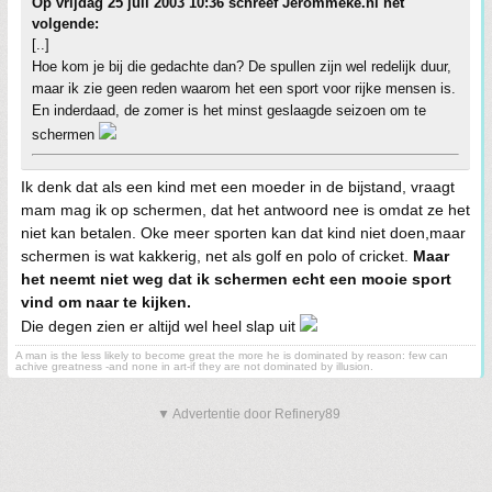
Op vrijdag 25 juli 2003 10:36 schreef Jerommeke.nl het
volgende:
[..]
Hoe kom je bij die gedachte dan? De spullen zijn wel redelijk duur,
maar ik zie geen reden waarom het een sport voor rijke mensen is.
En inderdaad, de zomer is het minst geslaagde seizoen om te
schermen
Ik denk dat als een kind met een moeder in de bijstand, vraagt
mam mag ik op schermen, dat het antwoord nee is omdat ze het
niet kan betalen. Oke meer sporten kan dat kind niet doen,maar
schermen is wat kakkerig, net als golf en polo of cricket.
Maar
het neemt niet weg dat ik schermen echt een mooie sport
vind om naar te kijken.
Die degen zien er altijd wel heel slap uit
A man is the less likely to become great the more he is dominated by reason: few can
achive greatness -and none in art-if they are not dominated by illusion.
▼ Advertentie door Refinery89