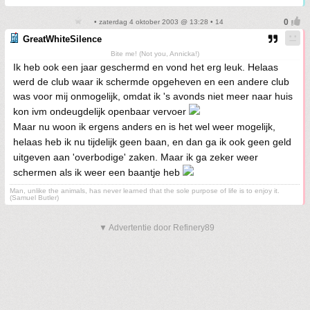
• zaterdag 4 oktober 2003 @ 13:28 • 14
GreatWhiteSilence
Bite me! (Not you, Annicka!)
Ik heb ook een jaar geschermd en vond het erg leuk. Helaas
werd de club waar ik schermde opgeheven en een andere club
was voor mij onmogelijk, omdat ik 's avonds niet meer naar huis
kon ivm ondeugdelijk openbaar vervoer
Maar nu woon ik ergens anders en is het wel weer mogelijk,
helaas heb ik nu tijdelijk geen baan, en dan ga ik ook geen geld
uitgeven aan 'overbodige' zaken. Maar ik ga zeker weer
schermen als ik weer een baantje heb
Man, unlike the animals, has never learned that the sole purpose of life is to enjoy it.
(Samuel Butler)
▼ Advertentie door Refinery89