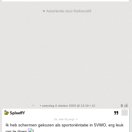
▼ Advertentie door Refinery89
• zaterdag 4 oktober 2003 @ 13:19 • 12
SpleeffY
Ja, wat hij zegt ->
Ik heb schermen gekozen als sportoriëntatie in 5VWO, erg leuk
om te doen
!