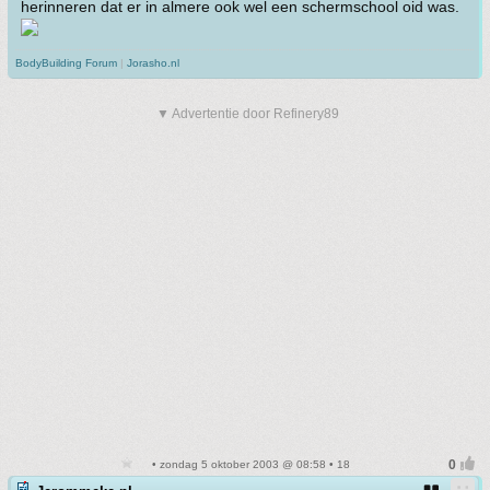
herinneren dat er in almere ook wel een schermschool oid was.
BodyBuilding Forum
|
Jorasho.nl
▼ Advertentie door Refinery89
• zondag 5 oktober 2003 @ 08:58 • 18