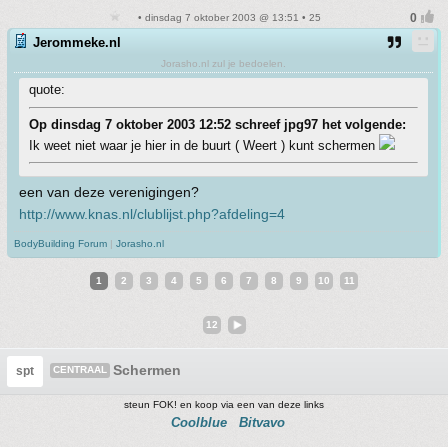
• dinsdag 7 oktober 2003 @ 13:51 • 25
Jerommeke.nl
Jorasho.nl zul je bedoelen.
quote:
Op dinsdag 7 oktober 2003 12:52 schreef jpg97 het volgende:
Ik weet niet waar je hier in de buurt ( Weert ) kunt schermen
een van deze verenigingen?
http://www.knas.nl/clublijst.php?afdeling=4
BodyBuilding Forum
|
Jorasho.nl
1
2
3
4
5
6
7
8
9
10
11
12
Schermen
spt
CENTRAAL
steun FOK! en koop via een van deze links
Coolblue
Bitvavo