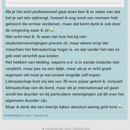
Als je het echt professioneel gaat doen ben ik er zeker van dat
het je wel iets opbrengt, hoewel ik nog nooit van mensen heb
gehoord die ermee verdienen, maar dat komt denk ik ook door
de omgeving waar ik zit
Niet echt vind ik. Ik weet niet hoe het bij niet-
studentenverenigingen precies zit, maar ekene erop dat
misschien het lidmaatschap hoger is, en dat verder het niet zo
gek veel verschilt qua kosten.
Het hebben van kleding, wapens e.d. is in eerste instantie niet
verplicht, maar pas na een tijdje, maar als je er echt goed
tegenaan wil moet je wel zoveel mogelijk zelf kopen.
Lidmaatschap kost mij iets van 30 euro p/jaar geloof ik, inclusief
lidmaatschap van de bond, maar als je internationaal wil gaan
wordt het duurder en bij particuliere verenigingen zal dit over het
algemeen duurder zijn.
Maar ik denk dat een keertje kijken absoluut weinig geld kost
BodyBuilding Forum
|
Jorasho.nl
▼ Advertentie door Refinery89