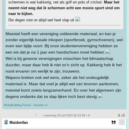
schermen is wat kakkerig, net als golf en polo of cricket.
Maar het
neemt niet weg dat ik schermen echt een mooie sport vind om
naar te kijken.
Die degen zien er altijd wel heel slap uit
Meestal heeft een vereniging voldoende materiaal, en kan je
zonder eigenlijk basale inkopen (sportbroek, gymschoenen), wel
even een tijdje voort. Bij onze studentenvereniging hebben ze
een eis dat je na 1 jaar een handschoen moet hebben
.
Wel is bij gewone verenigingen misschien het lidmaatschap
duurder, maar daar heb ik niet zo'n zicht op. Kakkerig heb ik het
nooit ervaren om eerlijk te zijn, trouwens.
Wapens breken ook wel eens, zeker als het ondeugdelijk
materiaal is. Maar dat voel je altijd wel van tevoren aankomen,
meestal komt zoiets langzamerhand. En over het algemeen zijn
degens ondanks dat ze slap lijken toch best stevig
BodyBuilding Forum
|
Jorasho.nl
• zaterdag 26 juli 2003 @ 23:39 • 8
Maidenfan