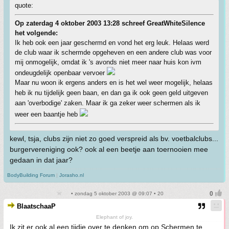
quote:
Op zaterdag 4 oktober 2003 13:28 schreef GreatWhiteSilence
het volgende:
Ik heb ook een jaar geschermd en vond het erg leuk. Helaas werd
de club waar ik schermde opgeheven en een andere club was voor
mij onmogelijk, omdat ik 's avonds niet meer naar huis kon ivm
ondeugdelijk openbaar vervoer
Maar nu woon ik ergens anders en is het wel weer mogelijk, helaas
heb ik nu tijdelijk geen baan, en dan ga ik ook geen geld uitgeven
aan 'overbodige' zaken. Maar ik ga zeker weer schermen als ik
weer een baantje heb
kewl, tsja, clubs zijn niet zo goed verspreid als bv. voetbalclubs...
burgervereniging ook? ook al een beetje aan toernooien mee
gedaan in dat jaar?
BodyBuilding Forum
|
Jorasho.nl
• zondag 5 oktober 2003 @ 09:07 • 20
BlaatschaaP
Elephant of joy.
Ik zit er ook al een tijdje over te denken om op Schermen te