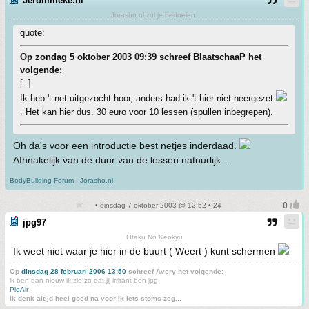
Jerommeke.nl
Jorasho.nl zul je bedoelen.
quote:
Op zondag 5 oktober 2003 09:39 schreef BlaatschaaP het
volgende:
[..]
Ik heb 't net uitgezocht hoor, anders had ik 't hier niet neergezet
. Het kan hier dus. 30 euro voor 10 lessen (spullen inbegrepen).
Oh da's voor een introductie best netjes inderdaad.
Afhnakelijk van de duur van de lessen natuurlijk...
BodyBuilding Forum
|
Jorasho.nl
• dinsdag 7 oktober 2003 @ 12:52 • 24
jpg97
Otaku No Kenkyu
Ik weet niet waar je hier in de buurt ( Weert ) kunt schermen
Op
dinsdag 28 februari 2006 13:50
schreef Avery het volgende:
ik ben dan nieuw ik zie zo dat jij irritant ben jpg
PieAir
Ik denk altijd heel goed na voor ik iets stoms zeg...