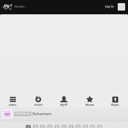
forum
log in
Index
Actief
MyAT
Nieuw
Reply
Schermen
spt
CENTRAAL
1
2
3
4
5
6
7
8
9
10
11