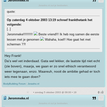
Jerommeke.nl
Jorasho.nl zul je bedoelen.
quote:
Op zaterdag 4 oktober 2003 13:19 schreef frankthetank het
volgende:
[..]
Jerommeke!!!!!!!!!!
Beste vriend!!! Ik heb nog samen die eerste
lessen met je genomen
Wahaha, koel!! Hoe gaat het met
schermen ??!
Hey Frank!
Da's wel vet inderdaad. Gata wel lekker, de laatste tijd niet echt
(zie boven), maarja, we gaan er zo snel ethisch verantwoord
weer tegenaan, enzo. Maareuh, nooit de ambitie gehad er toch
iets mee te gaan doen?
BodyBuilding Forum
|
Jorasho.nl
• zondag 5 oktober 2003 @ 09:00 • 19
Jerommeke.nl
Jorasho.nl zul je bedoelen.