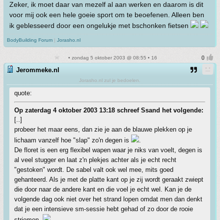
Zeker, ik moet daar van mezelf al aan werken en daarom is dit
voor mij ook een hele goeie sport om te beoefenen. Alleen ben
ik geblesseerd door een ongelukje met bschonken fietsen
BodyBuilding Forum
|
Jorasho.nl
• zondag 5 oktober 2003 @ 08:55 • 16
Jerommeke.nl
Jorasho.nl zul je bedoelen.
quote:
Op zaterdag 4 oktober 2003 13:18 schreef Ssand het volgende:
[..]
probeer het maar eens, dan zie je aan de blauwe plekken op je
lichaam vanzelf hoe "slap" zo'n degen is
.
De floret is een erg flexibel wapen waar je niks van voelt, degen is
al veel stugger en laat z'n plekjes achter als je echt recht
"gestoken" wordt. De sabel valt ook wel mee, mits goed
gehanteerd. Als je met de platte kant op je zij wordt geraakt zwiept
die door naar de andere kant en die voel je echt wel. Kan je de
volgende dag ook niet over het strand lopen omdat men dan denkt
dat je een intensieve sm-sessie hebt gehad of zo door de rooie
striemen.