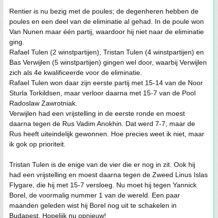
Rentier is nu bezig met de poules; de degenheren hebben de
poules en een deel van de eliminatie al gehad. In de poule won
Van Nunen maar één partij, waardoor hij niet naar de eliminatie
ging.
Rafael Tulen (2 winstpartijen), Tristan Tulen (4 winstpartijen) en
Bas Verwijlen (5 winstpartijen) gingen wel door, waarbij Verwijlen
zich als 4e kwalificeerde voor de eliminatie.
Rafael Tulen won daar zijn eerste partij met 15-14 van de Noor
Sturla Torkildsen, maar verloor daarna met 15-7 van de Pool
Radoslaw Zawrotniak.
Verwijlen had een vrijstelling in de eerste ronde en moest
daarna tegen de Rus Vadim Anokhin. Dat werd 7-7, maar de
Rus heeft uiteindelijk gewonnen. Hoe precies weet ik niet, maar
ik gok op prioriteit.
Tristan Tulen is de enige van de vier die er nog in zit. Ook hij
had een vrijstelling en moest daarna tegen de Zweed Linus Islas
Flygare, die hij met 15-7 versloeg. Nu moet hij tegen Yannick
Borel, de voormalig nummer 1 van de wereld. Een paar
maanden geleden wist hij Borel nog uit te schakelen in
Budapest. Hopelijk nu opnieuw!