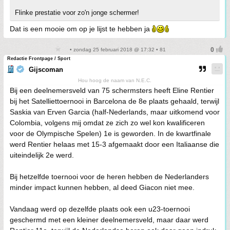
Flinke prestatie voor zo'n jonge schermer!
Dat is een mooie om op je lijst te hebben ja
• zondag 25 februari 2018 @ 17:32 • 81
Redactie Frontpage / Sport
Gijscoman
Hou hoog de naam van N.E.C.
Bij een deelnemersveld van 75 schermsters heeft Eline Rentier
bij het Satelliettoernooi in Barcelona de 8e plaats gehaald, terwijl
Saskia van Erven Garcia (half-Nederlands, maar uitkomend voor
Colombia, volgens mij omdat ze zich zo wel kon kwalificeren
voor de Olympische Spelen) 1e is geworden. In de kwartfinale
werd Rentier helaas met 15-3 afgemaakt door een Italiaanse die
uiteindelijk 2e werd.
Bij hetzelfde toernooi voor de heren hebben de Nederlanders
minder impact kunnen hebben, al deed Giacon niet mee.
Vandaag werd op dezelfde plaats ook een u23-toernooi
geschermd met een kleiner deelnemersveld, maar daar werd