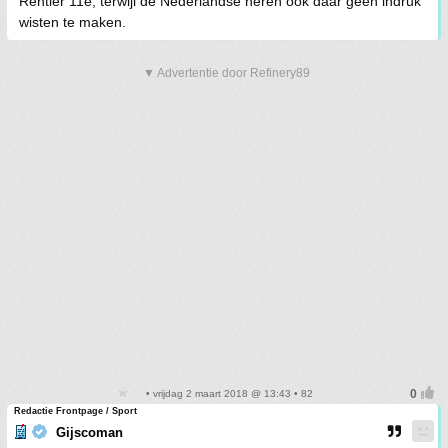
Rentier 11e, terwijl de Nederlandse heren ook daar geen indruk
wisten te maken.
▼ Advertentie door Refinery89
• vrijdag 2 maart 2018 @ 13:43 • 82
Redactie Frontpage / Sport
Gijscoman