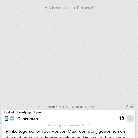
▼ Advertentie door Refinery89
• vrijdag 20 juli 2018 @ 09:19 • 98
Redactie Frontpage / Sport
Gijscoman
Hou hoog de naam van N.E.C.
Flinke tegenvaller voor Rentier. Maar een partij gewonnen en
dus niet eens door de groep gekomen. Dat is voor haar doen