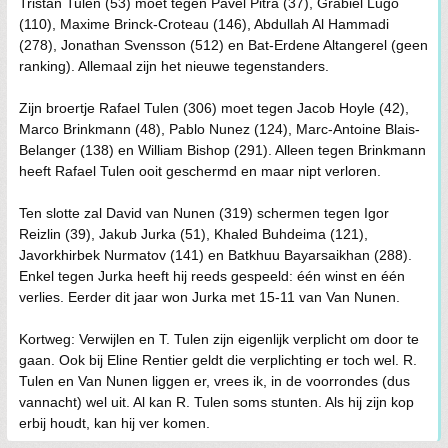
Tristan Tulen (53) moet tegen Pavel Pitra (37), Grabiel Lugo
(110), Maxime Brinck-Croteau (146), Abdullah Al Hammadi
(278), Jonathan Svensson (512) en Bat-Erdene Altangerel (geen
ranking). Allemaal zijn het nieuwe tegenstanders.
Zijn broertje Rafael Tulen (306) moet tegen Jacob Hoyle (42),
Marco Brinkmann (48), Pablo Nunez (124), Marc-Antoine Blais-
Belanger (138) en William Bishop (291). Alleen tegen Brinkmann
heeft Rafael Tulen ooit geschermd en maar nipt verloren.
Ten slotte zal David van Nunen (319) schermen tegen Igor
Reizlin (39), Jakub Jurka (51), Khaled Buhdeima (121),
Javorkhirbek Nurmatov (141) en Batkhuu Bayarsaikhan (288).
Enkel tegen Jurka heeft hij reeds gespeeld: één winst en één
verlies. Eerder dit jaar won Jurka met 15-11 van Van Nunen.
Kortweg: Verwijlen en T. Tulen zijn eigenlijk verplicht om door te
gaan. Ook bij Eline Rentier geldt die verplichting er toch wel. R.
Tulen en Van Nunen liggen er, vrees ik, in de voorrondes (dus
vannacht) wel uit. Al kan R. Tulen soms stunten. Als hij zijn kop
erbij houdt, kan hij ver komen.