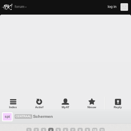
forum
log in
Index
Actief
MyAT
Nieuw
Reply
Schermen
spt
CENTRAAL
1
2
3
4
5
6
7
8
9
10
11