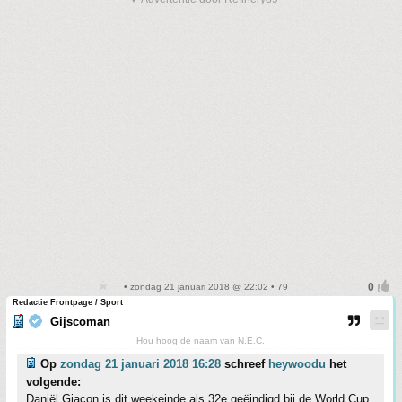
• zondag 21 januari 2018 @ 22:02 • 79
Redactie Frontpage / Sport
Gijscoman
Hou hoog de naam van N.E.C.
Op
zondag 21 januari 2018 16:28
schreef
heywoodu
het
volgende:
Daniël Giacon is dit weekeinde als 32e geëindigd bij de World Cup