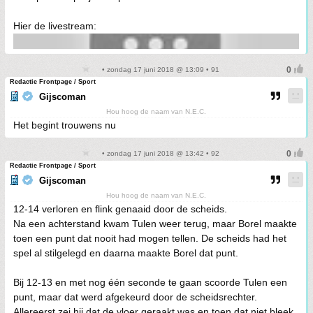
Hier de livestream:
• zondag 17 juni 2018 @ 13:09 • 91
Redactie Frontpage / Sport
Gijscoman
Hou hoog de naam van N.E.C.
Het begint trouwens nu
• zondag 17 juni 2018 @ 13:42 • 92
Redactie Frontpage / Sport
Gijscoman
Hou hoog de naam van N.E.C.
12-14 verloren en flink genaaid door de scheids.
Na een achterstand kwam Tulen weer terug, maar Borel maakte
toen een punt dat nooit had mogen tellen. De scheids had het
spel al stilgelegd en daarna maakte Borel dat punt.
Bij 12-13 en met nog één seconde te gaan scoorde Tulen een
punt, maar dat werd afgekeurd door de scheidsrechter.
Allereerst zei hij dat de vloer geraakt was en toen dat niet bleek