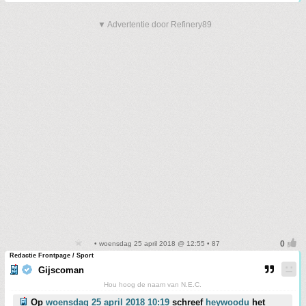
▼ Advertentie door Refinery89
• woensdag 25 april 2018 @ 12:55 • 87
Redactie Frontpage / Sport
Gijscoman
Hou hoog de naam van N.E.C.
Op
woensdag 25 april 2018 10:19
schreef
heywoodu
het