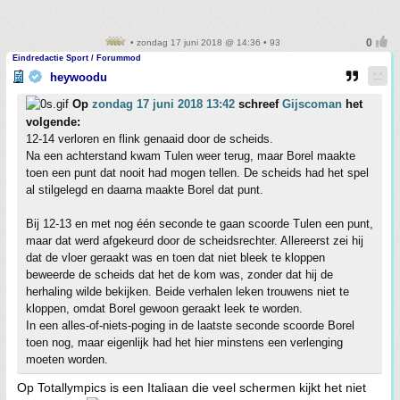
• zondag 17 juni 2018 @ 14:36 • 93
Eindredactie Sport / Forummod
heywoodu
Op
zondag 17 juni 2018 13:42
schreef
Gijscoman
het
volgende:
12-14 verloren en flink genaaid door de scheids.
Na een achterstand kwam Tulen weer terug, maar Borel maakte
toen een punt dat nooit had mogen tellen. De scheids had het spel
al stilgelegd en daarna maakte Borel dat punt.
Bij 12-13 en met nog één seconde te gaan scoorde Tulen een punt,
maar dat werd afgekeurd door de scheidsrechter. Allereerst zei hij
dat de vloer geraakt was en toen dat niet bleek te kloppen
beweerde de scheids dat het de kom was, zonder dat hij de
herhaling wilde bekijken. Beide verhalen leken trouwens niet te
kloppen, omdat Borel gewoon geraakt leek te worden.
In een alles-of-niets-poging in de laatste seconde scoorde Borel
toen nog, maar eigenlijk had het hier minstens een verlenging
moeten worden.
Op Totallympics is een Italiaan die veel schermen kijkt het niet