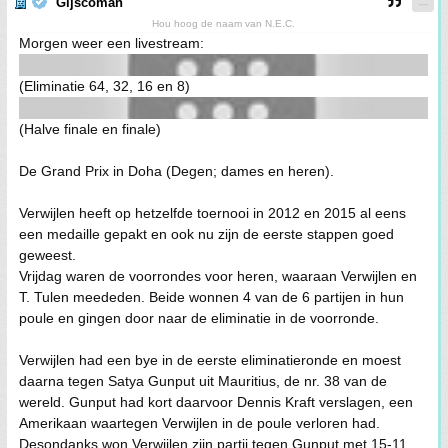
Gijscoman
Hou hoog de naam van N.E.C.
Morgen weer een livestream:
(Eliminatie 64, 32, 16 en 8)
(Halve finale en finale)
De Grand Prix in Doha (Degen; dames en heren).
Verwijlen heeft op hetzelfde toernooi in 2012 en 2015 al eens
een medaille gepakt en ook nu zijn de eerste stappen goed
geweest.
Vrijdag waren de voorrondes voor heren, waaraan Verwijlen en
T. Tulen meededen. Beide wonnen 4 van de 6 partijen in hun
poule en gingen door naar de eliminatie in de voorronde.
Verwijlen had een bye in de eerste eliminatieronde en moest
daarna tegen Satya Gunput uit Mauritius, de nr. 38 van de
wereld. Gunput had kort daarvoor Dennis Kraft verslagen, een
Amerikaan waartegen Verwijlen in de poule verloren had.
Desondanks won Verwijlen zijn partij tegen Gunput met 15-11.