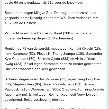
beste 64 en is geplaatst als 51e voor de knock-out.
Boone moet tegen Mingye Zhu. Daartegen heeft ze al eens
gespeeld, namelijk vorig jaar op het WK. Toen verloor ze met
15-7 van de Chinese.
Vannacht moet Eline Rentier op floret (108 schermers) en
moeten de heren op degen (179 schermers).
Rentier, de 78 van de wereld, moet tegen Komaki Kikuchi (18),
Irem Karamete (53), Ploypailin Thongchampa (138), Samantha
Kyle Catantan (160), Barbara Ojeda (383) en Alicia Ji Yeon
Kwag (423). Enkel tegen Karamete heeft ze eerder geschermd.
Drie keer, waarvan één keer gewonnen.
Bij heren degen moet Bas Verwijlen (22) tegen Yangdong Xue
(72), Stephan Rein (85), Jaako Paavolainen (191), Dzianis
Paulouski (216), Weixuan Tan (900), Oreoluwa Tumininu Akande
(geen ranking). Enkel tegen Rein en Xue heeft Verwijlen ooit
geschermd. Beide versloeg hij één keer.