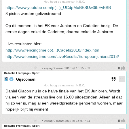
Hou hoog de naam van N.E.C.
https://www.youtube.com/p(...)_UCdpMoBESUw3tbEvEBB
8 pistes worden gelivestreamd.
Op dit moment is het EK voor Junioren en Cadetten bezig. De
eerste dagen enkel de Cadetten; daarna enkel de Junioren.
Live-resultaten hier:
http://www.fencingtime.co(...)Cadets2018/index.htm
http://www.fencingtime.com/LiveResults/Europeanjuniors2018/
• vrijdag 9 maart 2018 @ 15:15 • 83
Redactie Frontpage / Sport
Gijscoman
Hou hoog de naam van N.E.C.
Daniel Giacon nu in de halve finale van het EK Junioren. Wordt
via een van de streams live om 16.00 uitgezonden. Alleen al dat
hij zo ver is, mag al een wereldprestatie genoemd worden, maar
hopelijk blijft hij winnen!
• vrijdag 9 maart 2018 @ 15:57 • 84
Redactie Frontpage / Sport