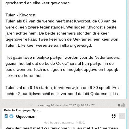
geschermd en elke keer gewonnen.
Tulen - Khvorost
Tulen als 87 van de wereld heeft met Khvorost, de 63 van de
wereld, een zware tegenstander. Wel liggen Khvorost's beste
jaren achter hem. De beide schermers stonden drie keer
tegenover elkaar. Twee keer won de Oekraïner; één keer won
Tulen. Elke keer waren ze aan elkaar gewaagd.
Het gaan twee moeilijke partijen worden voor de Nederlanders,
gezien het feit dat de beide Oekraïners al hun partijen in de
poule wonnen. Toch is dit geen onmogelijk opgave en hopelijk
flikken de heren het!
Tulen zal om 9.15 starten, terwijl Verwijlen om 9.30 speelt. Er is
echter 2 uur tijdsverschil en ik vermoed dat dit Qatarese tijd is.
• zondag 10 december 2017 @ 10:01 • 77
Redactie Frontpage / Sport
Gijscoman
Hou hoog de naam van N.E.C.
Verwijlen heeft met 12-7 gewonnen. Tulen met 15-14 verloren.