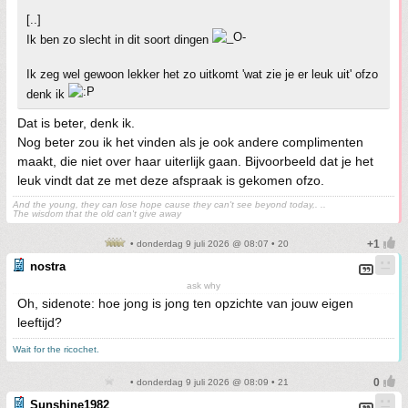
[..]
Ik ben zo slecht in dit soort dingen
Ik zeg wel gewoon lekker het zo uitkomt 'wat zie je er leuk uit' ofzo
denk ik
Dat is beter, denk ik.
Nog beter zou ik het vinden als je ook andere complimenten
maakt, die niet over haar uiterlijk gaan. Bijvoorbeeld dat je het
leuk vindt dat ze met deze afspraak is gekomen ofzo.
And the young, they can lose hope cause they can't see beyond today,. ..
The wisdom that the old can't give away
• donderdag 9 juli 2026 @ 08:07 • 20
nostra
ask why
Oh, sidenote: hoe jong is jong ten opzichte van jouw eigen
leeftijd?
Wait for the ricochet.
• donderdag 9 juli 2026 @ 08:09 • 21
Sunshine1982