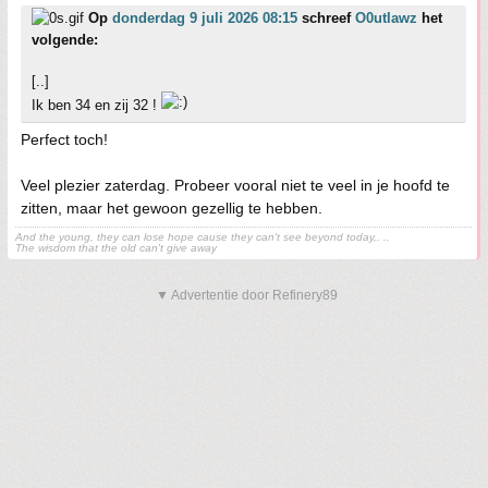
Op
donderdag 9 juli 2026 08:15
schreef
O0utlawz
het
volgende:
[..]
Ik ben 34 en zij 32 !
Perfect toch!
Veel plezier zaterdag. Probeer vooral niet te veel in je hoofd te
zitten, maar het gewoon gezellig te hebben.
And the young, they can lose hope cause they can't see beyond today,. ..
The wisdom that the old can't give away
▼ Advertentie door Refinery89