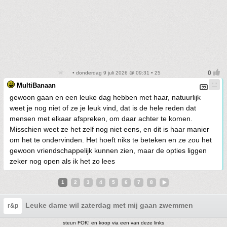
• donderdag 9 juli 2026 @ 09:31 • 25
MultiBanaan
gewoon gaan en een leuke dag hebben met haar, natuurlijk
weet je nog niet of ze je leuk vind, dat is de hele reden dat
mensen met elkaar afspreken, om daar achter te komen.
Misschien weet ze het zelf nog niet eens, en dit is haar manier
om het te ondervinden. Het hoeft niks te beteken en ze zou het
gewoon vriendschappelijk kunnen zien, maar de opties liggen
zeker nog open als ik het zo lees
1
2
3
4
5
6
7
8
Leuke dame wil zaterdag met mij gaan zwemmen
r&p
steun FOK! en koop via een van deze links