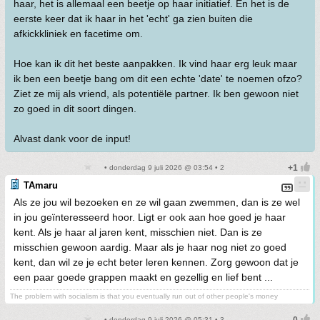
haar, het is allemaal een beetje op haar initiatief. En het is de
eerste keer dat ik haar in het 'echt' ga zien buiten die
afkickkliniek en facetime om.
Hoe kan ik dit het beste aanpakken. Ik vind haar erg leuk maar
ik ben een beetje bang om dit een echte 'date' te noemen ofzo?
Ziet ze mij als vriend, als potentiële partner. Ik ben gewoon niet
zo goed in dit soort dingen.
Alvast dank voor de input!
• donderdag 9 juli 2026 @ 03:54 • 2
TAmaru
Als ze jou wil bezoeken en ze wil gaan zwemmen, dan is ze wel
in jou geïnteresseerd hoor. Ligt er ook aan hoe goed je haar
kent. Als je haar al jaren kent, misschien niet. Dan is ze
misschien gewoon aardig. Maar als je haar nog niet zo goed
kent, dan wil ze je echt beter leren kennen. Zorg gewoon dat je
een paar goede grappen maakt en gezellig en lief bent ...
The problem with socialism is that you eventually run out of other people's money
• donderdag 9 juli 2026 @ 05:31 • 3