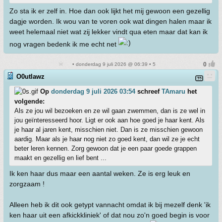
Zo sta ik er zelf in. Hoe dan ook lijkt het mij gewoon een gezellig
dagje worden. Ik wou van te voren ook wat dingen halen maar ik
weet helemaal niet wat zij lekker vindt qua eten maar dat kan ik
nog vragen bedenk ik me echt net
• donderdag 9 juli 2026 @ 06:39 • 5
O0utlawz
Op
donderdag 9 juli 2026 03:54
schreef
TAmaru
het
volgende:
Als ze jou wil bezoeken en ze wil gaan zwemmen, dan is ze wel in
jou geïnteresseerd hoor. Ligt er ook aan hoe goed je haar kent. Als
je haar al jaren kent, misschien niet. Dan is ze misschien gewoon
aardig. Maar als je haar nog niet zo goed kent, dan wil ze je echt
beter leren kennen. Zorg gewoon dat je een paar goede grappen
maakt en gezellig en lief bent ...
Ik ken haar dus maar een aantal weken. Ze is erg leuk en
zorgzaam !
Alleen heb ik dit ook getypt vannacht omdat ik bij mezelf denk 'ik
ken haar uit een afkickkliniek' of dat nou zo'n goed begin is voor