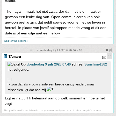
relatie.
Then again, maak het niet zwaarder dan het is en maak er
gewoon een leuke dag van. Open communiceren kan ook
gewoon prettig zijn, dat geldt sowieso voor je nieuwe leven in
herstel. In plaats van jezelf opkroppen met de vraag of dit een
date is of een uitje met een fellow.
Wait for the ricochet.
• donderdag 9 juli 2026 @ 07:57 • 18
TAmaru
Op
donderdag 9 juli 2026 07:40
schreef
Sunshine1982
het volgende:
[..]
Ik zou dat als vrouw zijnde een beetje cringy vinden, maar
misschien ligt dat aan mij
Ligt er natuurlijk helemaal aan op welk moment en hoe je het
zegt
The problem with socialism is that you eventually run out of other people's money