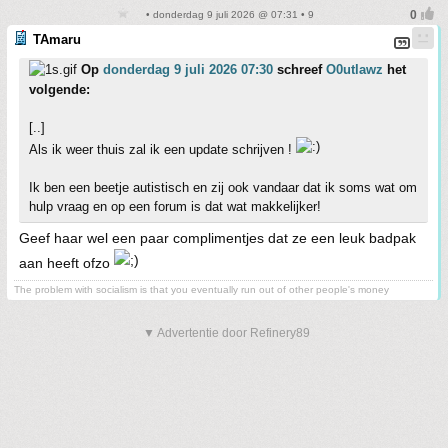
• donderdag 9 juli 2026 @ 07:31 • 9
TAmaru
Op
donderdag 9 juli 2026 07:30
schreef
O0utlawz
het
volgende:
[..]
Als ik weer thuis zal ik een update schrijven !
Ik ben een beetje autistisch en zij ook vandaar dat ik soms wat om
hulp vraag en op een forum is dat wat makkelijker!
Geef haar wel een paar complimentjes dat ze een leuk badpak
aan heeft ofzo
The problem with socialism is that you eventually run out of other people's money
▼ Advertentie door Refinery89