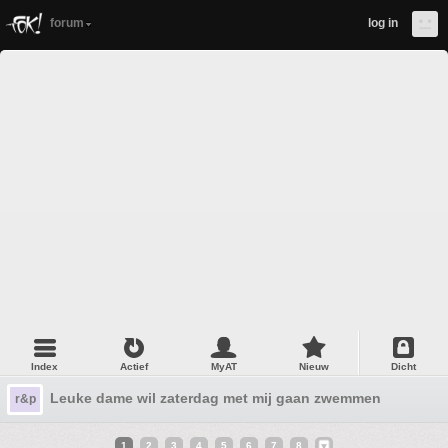
forum
log in
Index
Actief
MyAT
Nieuw
Dicht
Leuke dame wil zaterdag met mij gaan zwemmen
r&p
1
2
3
4
5
6
7
8