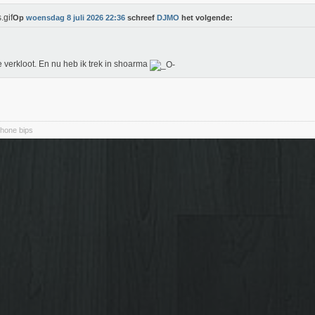
Op
woensdag 8 juli 2026 22:36
schreef
DJMO
het volgende:
 verkloot. En nu heb ik trek in shoarma
hone bips