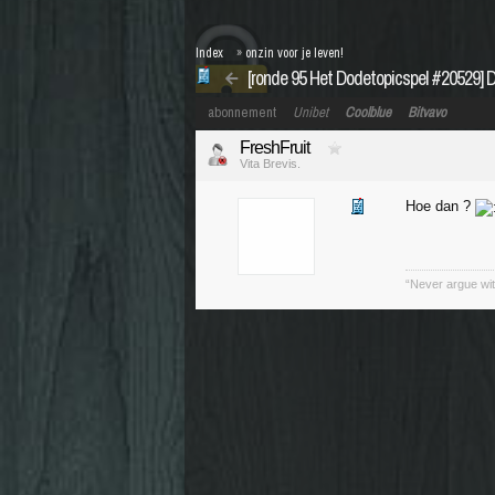
Index
»
onzin voor je leven!
[ronde 95 Het Dodetopicspel #20529] 
abonnement
Unibet
Coolblue
Bitvavo
FreshFruit
Vita Brevis.
Hoe dan ?
“Never argue wit