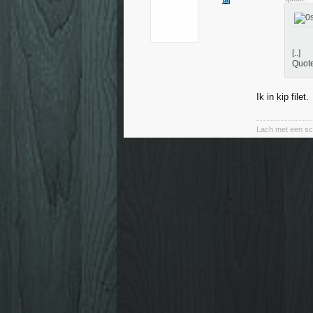
[..]
Quote
Ik in kip filet.
Lach met een sc