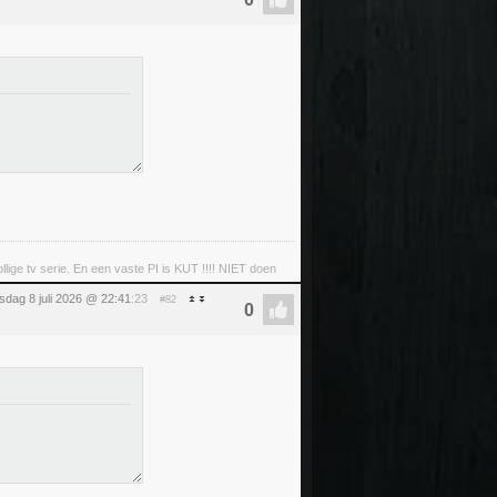
llige tv serie. En een vaste PI is KUT !!!! NIET doen
dag 8 juli 2026 @ 22:41
:23
#82