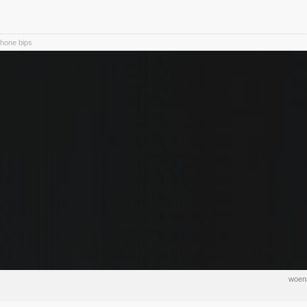
hone bips
woens