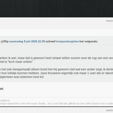
woens
Op
woensdag 8 juli 2026 22:39
schreef
loveyoulongtime
het volgende:
erken ik wel, maar dat is gewoon heel simpel willen scoren over de rug van een and
het is "toch maar online".
b het ook meegemaakt alleen boeit het mij gewoon niet wat een ander zegt, ik denk 
r hun lolletje kunnen hebben. (was trouwens eigenlijk ook maar 1 user die er stee
algemeen was iedereen heel tof.
et.
utlultrut
rige opdonders met een kaas fixatie., en Lucie Ball die gillend op een tafel staat in een oudbo
woens