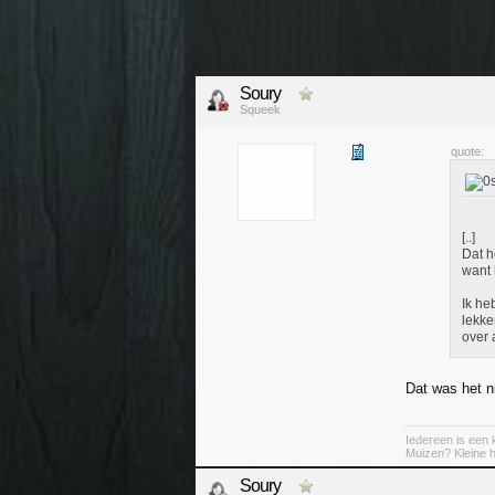
Soury
Squeek
quote:
[..]
Dat h
want 
Ik he
lekke
over 
Dat was het ni
Iedereen is een k
Muizen? Kleine ha
Soury