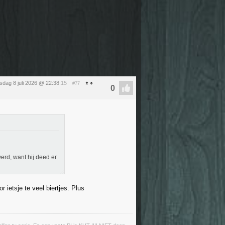
dag 8 juli 2026 @ 22:38
:15
#77
werd, want hij deed er
 ietsje te veel biertjes. Plus