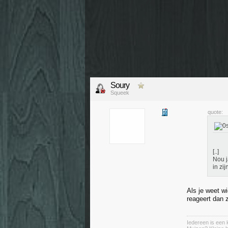
Soury
Squeek
quote:
[..]
Nou j
in zi
Als je weet wi
reageert dan 
Iedereen is een k