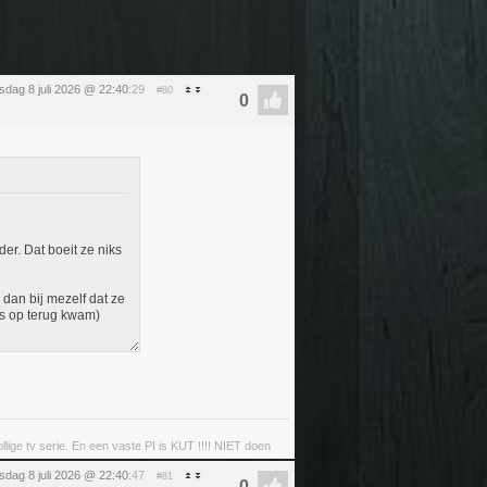
dag 8 juli 2026 @ 22:40
:29
#80
er. Dat boeit ze niks
dan bij mezelf dat ze
ds op terug kwam)
llige tv serie. En een vaste PI is KUT !!!! NIET doen
dag 8 juli 2026 @ 22:40
:47
#81