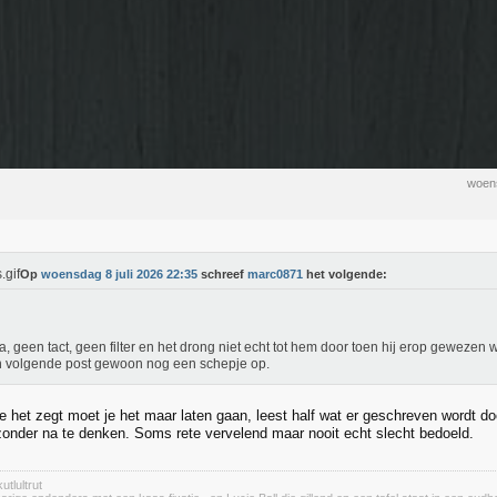
woens
Op
woensdag 8 juli 2026 22:35
schreef
marc0871
het volgende:
a, geen tact, geen filter en het drong niet echt tot hem door toen hij erop gewezen 
jn volgende post gewoon nog een schepje op.
e het zegt moet je het maar laten gaan, leest half wat er geschreven wordt door
zonder na te denken. Soms rete vervelend maar nooit echt slecht bedoeld.
utlultrut