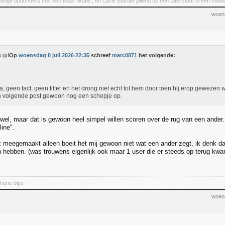
rige opdonders met een kaas fixatie., en Lucie Ball die gillend op een tafel staat in een oudbo
woens
Op
woensdag 8 juli 2026 22:35
schreef
marc0871
het volgende:
a, geen tact, geen filter en het drong niet echt tot hem door toen hij erop gewezen 
jn volgende post gewoon nog een schepje op.
 wel, maar dat is gewoon heel simpel willen scoren over de rug van een ander. 
line".
k meegemaakt alleen boeit het mij gewoon niet wat een ander zegt, ik denk da
en hebben. (was trouwens eigenlijk ook maar 1 user die er steeds op terug k
hone bips
woens