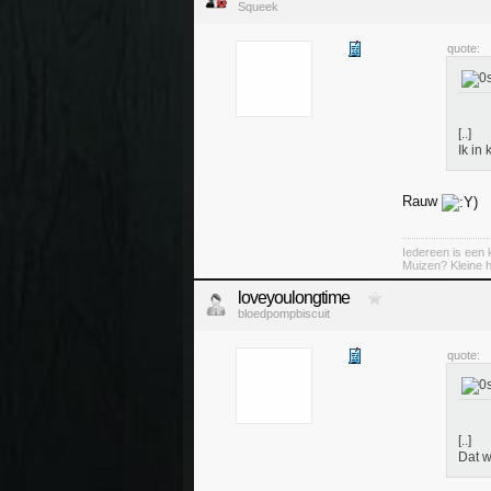
Squeek
quote:
[..]
Ik in k
Rauw
Iedereen is een k
Muizen? Kleine ha
loveyoulongtime
bloedpompbiscuit
quote:
[..]
Dat w