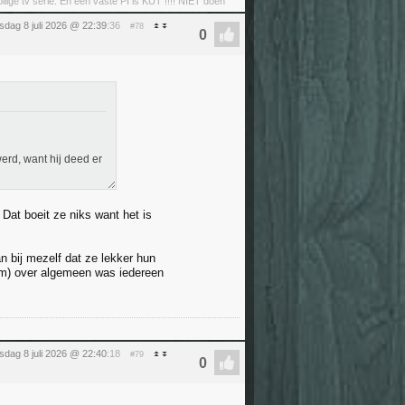
llige tv serie. En een vaste PI is KUT !!!! NIET doen
dag 8 juli 2026 @ 22:39
:36
#78
werd, want hij deed er
Dat boeit ze niks want het is
n bij mezelf dat ze lekker hun
wam) over algemeen was iedereen
dag 8 juli 2026 @ 22:40
:18
#79