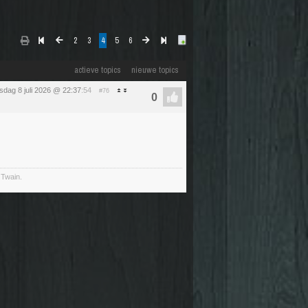
2
3
4
5
6
actieve topics
nieuwe topics
dag 8 juli 2026 @ 22:37
:54
#76
 Twain.