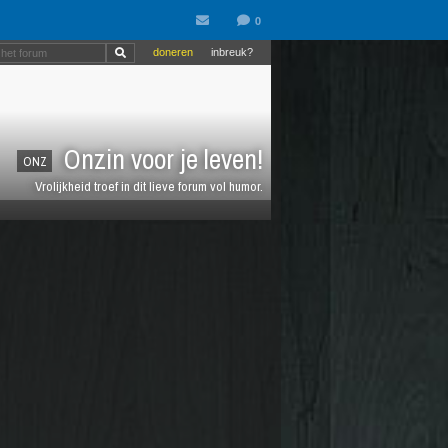
doneren
inbreuk?
Onzin voor je leven!
ONZ
Vrolijkheid troef in dit lieve forum vol humor.