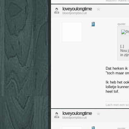
Muizen? Kleine ha
loveyoulongtime
bloedpompbiscuit
quote:
[..]
Nou j
in zi
Dat herken ik
"toch maar on
Ik heb het oo
lolletje kunn
heel tof.
Lach met een sc
loveyoulongtime
bloedpompbiscuit
quote: