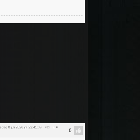
dag 8 juli 2026 @ 22:41
:39
#83