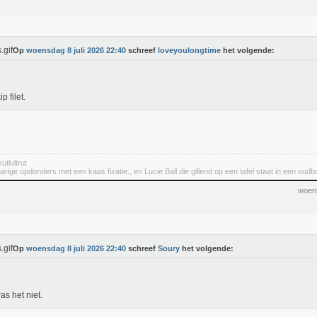
Op
woensdag 8 juli 2026 22:40
schreef
loveyoulongtime
het volgende:
ip filet.
utlultrut
rige opdonders met een kaas fixatie., en Lucie Ball die gillend op een tafel staat in een oudbo
woens
Op
woensdag 8 juli 2026 22:40
schreef
Soury
het volgende:
as het niet.