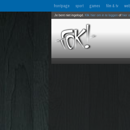
frontpage
sport
games
film & tv
web
Je bent niet ingelogd.
Klik hier om in te loggen
of
hier 