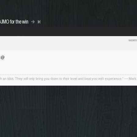
DJMO for the win
woens
h an idiot. They will only bring you down to their level and beat you with experience.” ― Mark