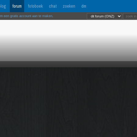
log
forum
fotoboek
chat
zoeken
dm
om een gratis account aan te maken
.