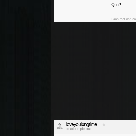
Que?
Lach met een sc
loveyoulongtime
bloedpompbiscuit