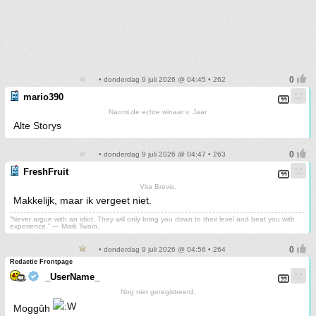
• donderdag 9 juli 2026 @ 04:45 • 262
mario390
Naomi,de echte winaar v. Jaar
Alte Storys
• donderdag 9 juli 2026 @ 04:47 • 263
FreshFruit
Vita Brevis.
Makkelijk, maar ik vergeet niet.
“Never argue with an idiot. They will only bring you down to their level and beat you with
experience.” ― Mark Twain.
• donderdag 9 juli 2026 @ 04:56 • 264
Redactie Frontpage
_UserName_
Nog niet geregistreerd.
Moggûh