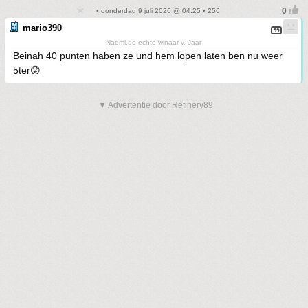
• donderdag 9 juli 2026 @ 04:25 • 256
mario390
Naomi,de echte winaar v. Jaar
Beinah 40 punten haben ze und hem lopen laten ben nu weer
5ter😟
▼ Advertentie door Refinery89