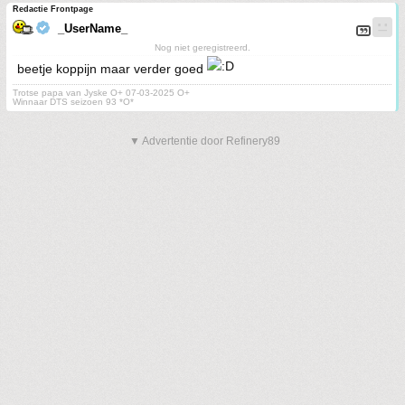
Redactie Frontpage
_UserName_
Nog niet geregistreerd.
beetje koppijn maar verder goed
Trotse papa van Jyske O+ 07-03-2025 O+
Winnaar DTS seizoen 93 *O*
▼ Advertentie door Refinery89