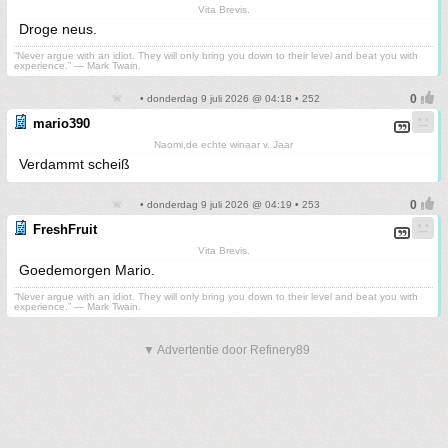
Vita Brevis.
Droge neus.
“Never argue with an idiot. They will only bring you down to their level and beat you with
experience.” ― Mark Twain.
• donderdag 9 juli 2026 @ 04:18 • 252
mario390
Naomi,de echte winaar v. Jaar
Verdammt scheiß
• donderdag 9 juli 2026 @ 04:19 • 253
FreshFruit
Vita Brevis.
Goedemorgen Mario.
“Never argue with an idiot. They will only bring you down to their level and beat you with
experience.” ― Mark Twain.
▼ Advertentie door Refinery89