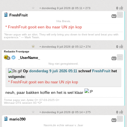
• donderdag 9 juli 2026 @ 05:11 • 273
FreshFruit
Vita Brevis.
* FreshFruit gooit een ibu naar UN zijn kop
“Never argue with an idiot. They will only bring you down to their level and beat you with
experience.” ― Mark Twain.
• donderdag 9 juli 2026 @ 05:12 • 274
Redactie Frontpage
_UserName_
Nog niet geregistreerd.
Op
donderdag 9 juli 2026 05:11
schreef
FreshFruit
het
volgende:
* FreshFruit gooit een ibu naar UN zijn kop
neuh, paar bakken koffie en het is wel klaar
Trotse papa van Jyske O+ 07-03-2025 O+
Winnaar DTS seizoen 93 *O*
• donderdag 9 juli 2026 @ 05:14 • 275
mario390
Naomi,de echte winaar v. Jaar