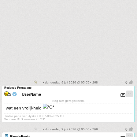
• donderdag 9 juli 2026 @ 05:05 • 268
Redactie Frontpage
_UserName_
Nog niet geregistreerd.
wat een vrolijkheid
Trotse papa van Jyske O+ 07-03-2025 O+
Winnaar DTS seizoen 93 *O*
• donderdag 9 juli 2026 @ 05:06 • 269
FreshFruit