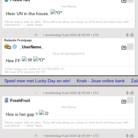
Vita Brevis.
Heer UN in tha house.
“Never argue with an idiot. They will only bring you down to their level and beat you with
experience.” ― Mark Twain.
• donderdag 9 juli 2026 @ 05:06 • 270
Redactie Frontpage
_UserName_
Nog niet geregistreerd.
Hee FF
Trotse papa van Jyske O+ 07-03-2025 O+
Winnaar DTS seizoen 93 *O*
Speel mee met Lucky Day en win!
Knab - Jouw online bank
Zal
• donderdag 9 juli 2026 @ 05:09 • 271
FreshFruit
Vita Brevis.
Hoe is het gap ?
“Never argue with an idiot. They will only bring you down to their level and beat you with
experience.” ― Mark Twain.
• donderdag 9 juli 2026 @ 05:09 • 272