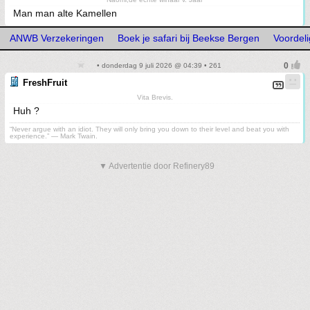
Man man alte Kamellen
ANWB Verzekeringen
Boek je safari bij Beekse Bergen
Voordelig
• donderdag 9 juli 2026 @ 04:39 • 261
FreshFruit
Vita Brevis.
Huh ?
“Never argue with an idiot. They will only bring you down to their level and beat you with
experience.” ― Mark Twain.
▼ Advertentie door Refinery89