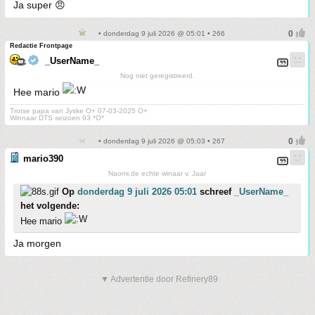
Ja super 😠
• donderdag 9 juli 2026 @ 05:01 • 266
Redactie Frontpage
_UserName_
Nog niet geregistreerd.
Hee mario
Trotse papa van Jyske O+ 07-03-2025 O+
Winnaar DTS seizoen 93 *O*
• donderdag 9 juli 2026 @ 05:03 • 267
mario390
Naomi,de echte winaar v. Jaar
Op
donderdag 9 juli 2026 05:01
schreef
_UserName_
het volgende:
Hee mario
Ja morgen
▼ Advertentie door Refinery89