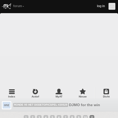
forum
log in
Index
Actief
MyAT
Nieuw
Dicht
DJMO for the win
onz
RONDE 95 HET DODETOPICSPEL #20529
1
2
3
4
5
6
7
8
9
10
11