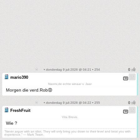
• donderdag 9 juli 2026 @ 04:21 • 254
mario390
Naomi,de echte winaar v. Jaar
Morgen die verd.Rob😡
• donderdag 9 juli 2026 @ 04:22 • 255
FreshFruit
Vita Brevis.
Wie ?
“Never argue with an idiot. They will only bring you down to their level and beat you with
experience.” ― Mark Twain.