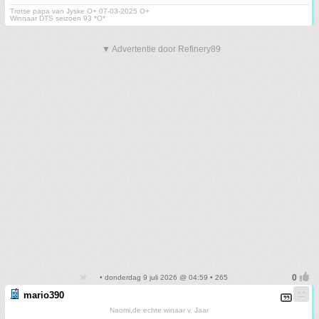
Trotse papa van Jyske O+ 07-03-2025 O+
Winnaar DTS seizoen 93 *O*
▼ Advertentie door Refinery89
• donderdag 9 juli 2026 @ 04:59 • 265
mario390
Naomi,de echte winaar v. Jaar