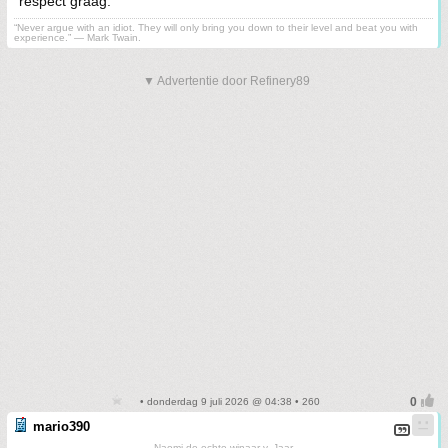
respect graag.
“Never argue with an idiot. They will only bring you down to their level and beat you with
experience.” ― Mark Twain.
▼ Advertentie door Refinery89
• donderdag 9 juli 2026 @ 04:38 • 260
mario390
Naomi,de echte winaar v. Jaar