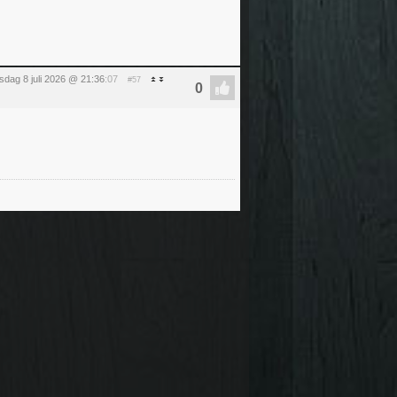
dag 8 juli 2026 @ 21:36
:07
#57