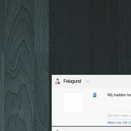
Felagund
Wij hadden he
You don't need 
--------------------
Album top 100 2