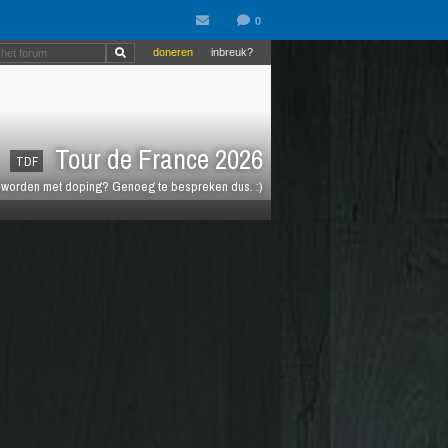
doneren
inbreuk?
Tour de France 2026
TDF
t worden met doping? Genoeg te bespreken dus. :)