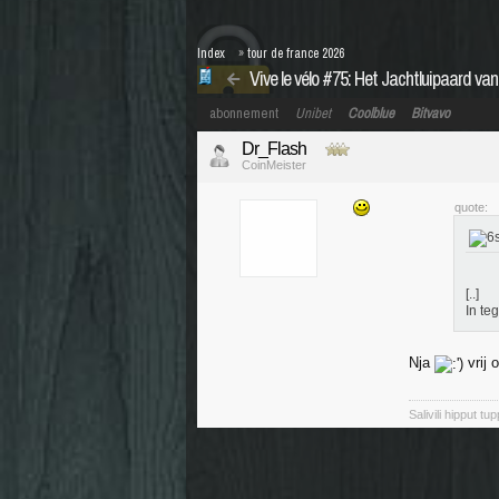
Index
»
tour de france 2026
Vive le vélo #75: Het Jachtluipaard v
abonnement
Unibet
Coolblue
Bitvavo
Dr_Flash
CoinMeister
quote:
[..]
In teg
Nja
vrij 
Salivili hipput tu