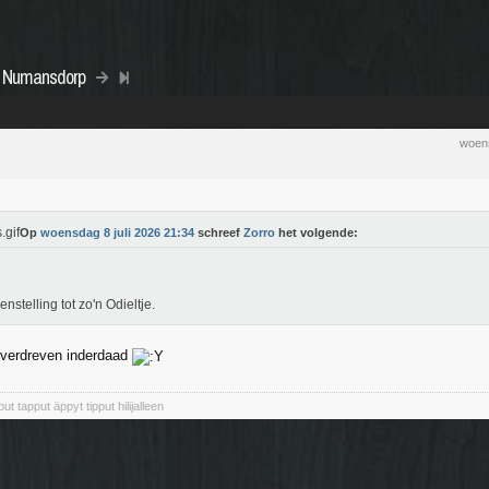
an Numansdorp
woens
Op
woensdag 8 juli 2026 21:34
schreef
Zorro
het volgende:
enstelling tot zo'n Odieltje.
overdreven inderdaad
pput tapput äppyt tipput hilijalleen