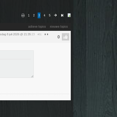
1
2
3
4
5
actieve topics
nieuwe topics
dag 8 juli 2026 @ 21:35
:23
#51