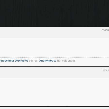
woens
 november 2016 06:02
schreef
Anonymousz
het volgende:
0
woens