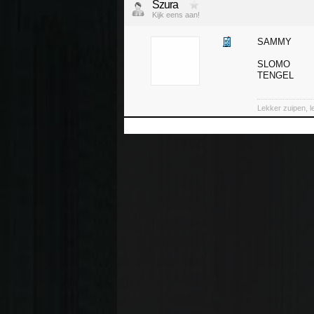
Szura
Kijk eens aan!
SAMMY
SLOMO
TENGEL
Lekker zuipen, 