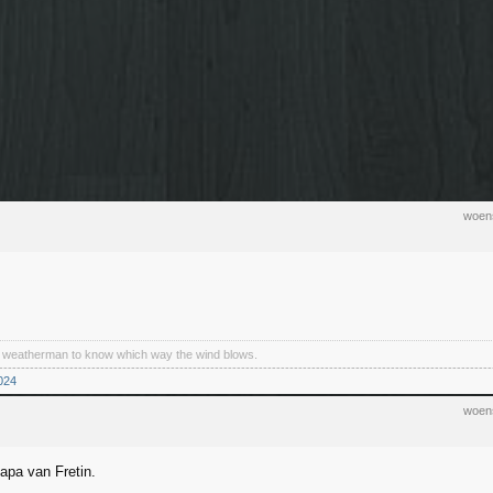
woens
a weatherman to know which way the wind blows.
----------------------------------------------------------------------------------------------------------------
024
woens
papa van Fretin.