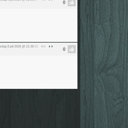
dag 8 juli 2026 @ 21:36
:01
#54