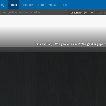
log
forum
fotoboek
chat
zoeken
dm
om een gratis account aan te maken
.
Op naar Parijs. Wie gaat er winnen? Wie gaat er gepak