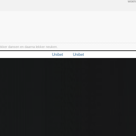
woens
lekker dansen en daarna lekker neuken.
Unibet
Unibet