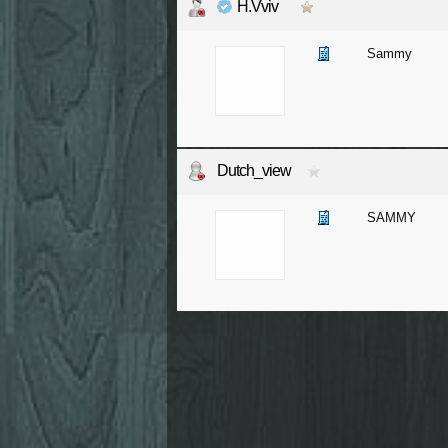
H.Vviv
Sammy
Dutch_view
SAMMY