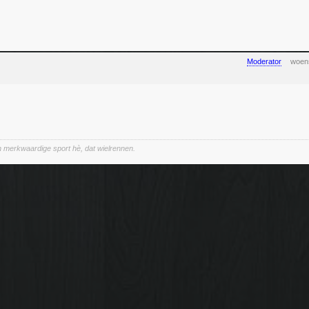
Moderator
woens
een merkwaardige sport hè, dat wielrennen.