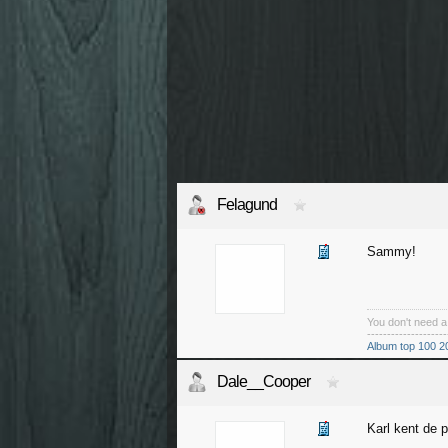
Felagund
Sammy!
You don't need 
--------------------
Album top 100 2
Dale__Cooper
Karl kent de 