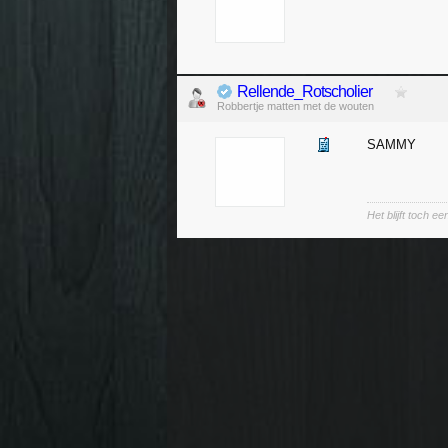
Rellende_Rotscholier
Robbertje matten met de wouten
SAMMY
Het blijft toch 