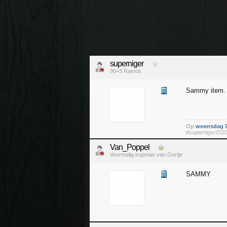
superniger
90+3 Ramos
Sammy item.
Op
woensdag 9
#superniger202
Van_Poppel
Voormalig kopman van Gertje
SAMMY