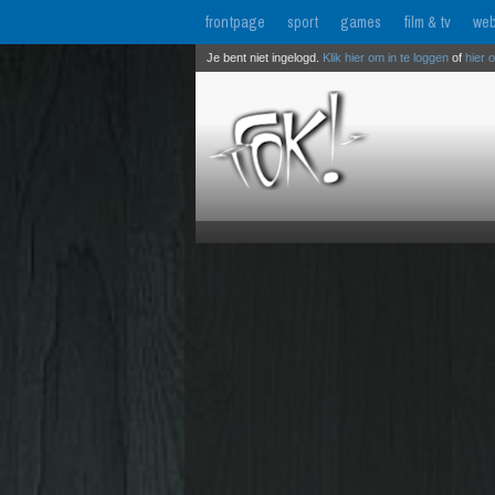
frontpage
sport
games
film & tv
web
Je bent niet ingelogd.
Klik hier om in te loggen
of
hier 