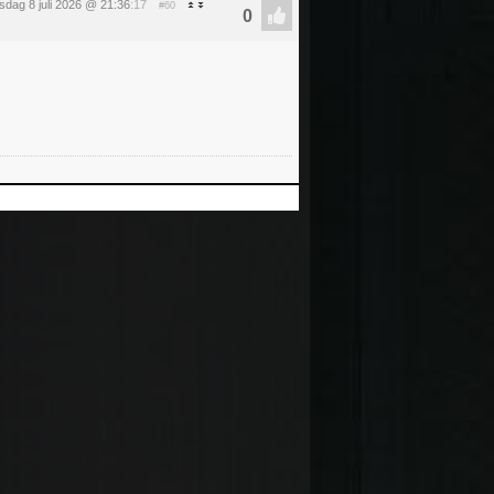
dag 8 juli 2026 @ 21:36
:17
#60