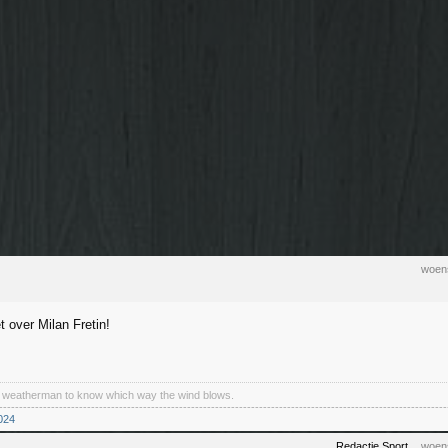
woens
t over Milan Fretin!
a weatherman to know which way the wind blows.
----------------------------------------------------------------------------------------------------------------
024
Redactie Sport
woens