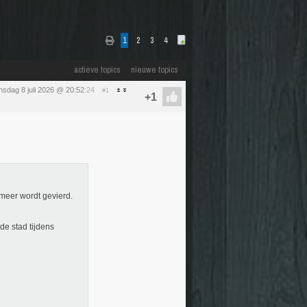
1
2
3
4
actieve topics
nieuwe topics
sdag 8 juli 2026 @ 20:52
:24
#1
meer wordt gevierd.
de stad tijdens