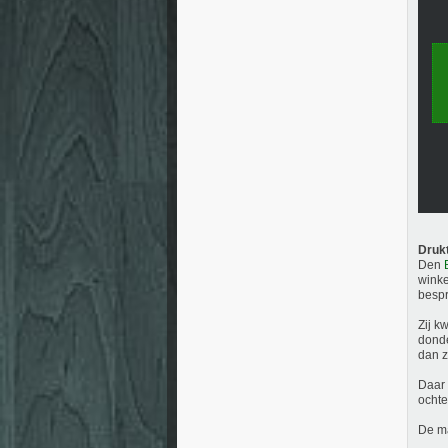
Druk
Den
winke
bespr
Zij k
donde
dan z
Daar 
ocht
De ma