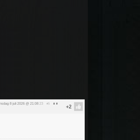
sdag 8 juli 2026 @ 21:08
:23
#5