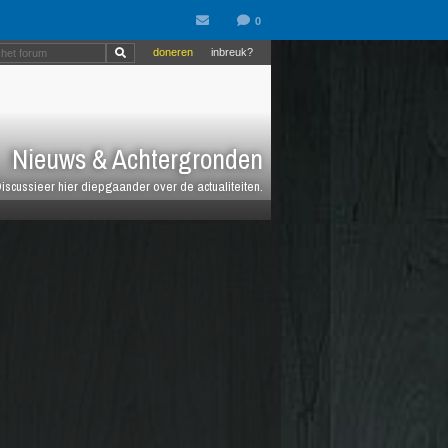
doneren
inbreuk?
Nieuws & Achtergronden
iscussieer hier diepgaander over de actualiteiten.