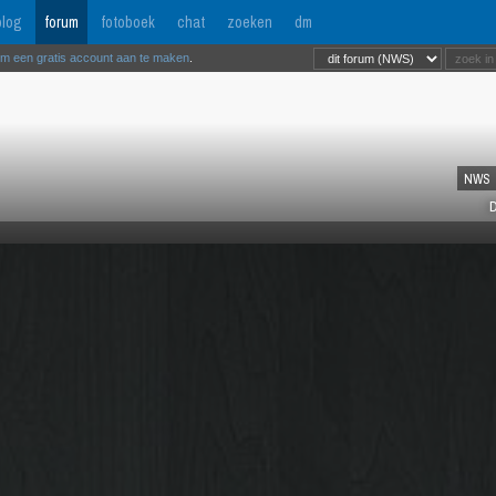
log
forum
fotoboek
chat
zoeken
dm
om een gratis account aan te maken
.
NWS
D