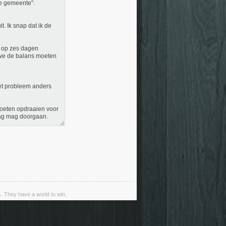
de gemeente".
t. Ik snap dat ik de
n op zes dagen
t we de balans moeten
et probleem anders
moeten opdraaien voor
dag mag doorgaan.
s. They have a world to win.