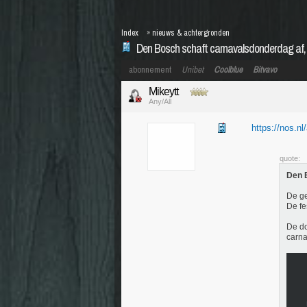
Index
»
nieuws & achtergronden
Den Bosch schaft carnavalsdonderdag af, c
abonnement
Unibet
Coolblue
Bitvavo
Mikeytt
Any/All
https://nos.nl
quote:
Den B
De g
De fe
De do
carna