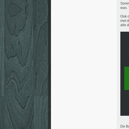
Sommi
was. 
Ook d
met d
alle 
De Bo