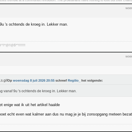
asses tremble at a communist revolution. The proletarians have nothing to lose but their chain
woen
 9u 's ochtends de kroeg in. Lekker man.
!*@!!@$*^!!!!!!!!
woen
Op
woensdag 8 juli 2026 20:55
schreef
Regilio_
het volgende:
ag vanaf 9u 's ochtends de kroeg in. Lekker man.
t enige wat ik uit het artikel haalde
moet echt even wat kalmer aan dus nu mag je je bij zonsopgang meteen bezat