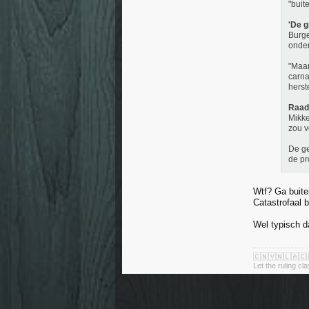
"buit
'De g
Burge
onder
"Maar
carna
herst
Raad 
Mikke
zou v
De ge
de pr
Wtf? Ga buite
Catastrofaal b
Wel typisch d
🇨🇳🇻🇳🇱🇦🇨
Let the ruling cl