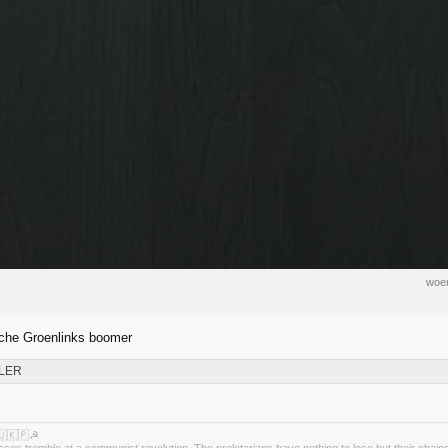
woen
sche Groenlinks boomer
LER
🇺🇰🇵☭