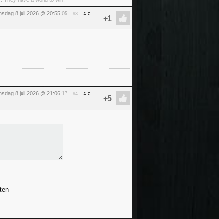
s. They have a world to win.
sdag 8 juli 2026 @ 20:55
:05
#3
sdag 8 juli 2026 @ 21:06
:17
#4
ten