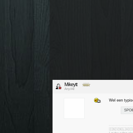
Mikeytt
Any/All
Wel een typi
SPOI
🇨🇳🇻🇳🇱🇦🇨