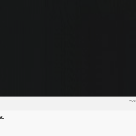
woen
uk.