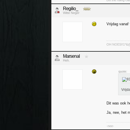
Let the ruling cl
Regilio_
Witte Neger
Vrijdag vanaf
OH NOES!!1*&@^!
Marsenal
Heh.
quote:
Vrijd
Dit was ook he
Ja, nee, het 
-nee-