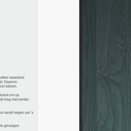
rukker waardoor
ast. Daarom
on blijven.
besluit om op
t mag niet eerder
al vanaf negen uur 's
ële gevolgen.