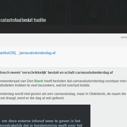
atastrofaal besluit traditie
woen
/artikel/26(...)arnavalsdonderdag-af
osch neemt 'verschrikkelijk' besluit en schaft carnavalsdonderdag af
emeenteraad van Den
Bosch
heeft besloten dat carnavalsdonderdag voortaan niet 
stiviteiten trokken te veel bezoekers, wat tot overlast leidde.
nderdag wordt niet gezien als een carnavalsdag, maar in Oeteldonk, de naam die 
val draagt, werd er die dag al wel gefeest.
om deze externe inhoud weer te geven is het
noodzakelijk dat je toestemming geeft voor het