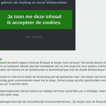
gebruik van tracking en social mediacookies.
Ja toon me deze inhoud
ik accepteer de cookies.
meer informatie
te
Bosch
worstelt volgens Omroep Brabant al langer met carnaval. Het wordt steeds d
ls en bedrijven steeds slechter bereikbaar zijn en het zorgt ook voor andere overl
aken de horeca en de detailhandel al tweeënhalf jaar hoe de drukte beheersbaar k
wamen er niet uit en lieten de beslissing aan de gemeente over. Die kwam met het 
rdag geen evenementen meer toe te staan. Horeca waar alcohol geschonken word
es uur 's avonds open.
staat tegenover dat de horeca op vrijdag niet meer vanaf drie uur 's middags, maar 
ends open mag.
atregel doet pijn bij verschillende horecaondernemers. Zij vrezen voor de financi