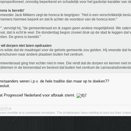
enproportioneel, onnodig beperkend en schadelijk voor het gastvrije karakter van 
rens is bereikt'
meester Jack Mikkers zegt de horeca te begrijpen. "Het is een verschrikkelijk beslui
nemers hiermee beperk en dat ik achter de voordeur van de horeca kom."
", vervolgt hij, "de gemeenteraad en ik zagen geen andere mogelijkheid. We zate
val, dat is echt te veel. De donderdag begon zoveel druk op de stad te leggen da
ellen. De grens is bereikt."
wil dorpen niet laten opdraaien
rs wilde dat de maatregel voor de gehele gemeente zou gelden. Hij vreesde dat h
erschuiven naar andere plaatsen buiten het centrum.
meenteraad ging hier echter niet in mee. Die vindt dat de dorpen en kernen niet 
oblemen in de binnenstad en besloot dat buiten het centrum de carnavalsdonder
nstaanders weren i.p.v. de hele traditie dan maar op te doeken??
esluit.
at Progressief Nederland voor afbraak stemt.
🇺🇰🇵☭
asses tremble at a communist revolution. The proletarians have nothing to lose but their chain