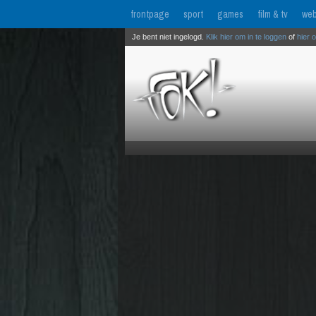
frontpage
sport
games
film & tv
web
Je bent niet ingelogd.
Klik hier om in te loggen
of
hier 