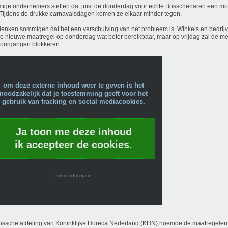
ge ondernemers stellen dat juist de donderdag voor echte Bosschenaren een m
Tijdens de drukke carnavalsdagen komen ze elkaar minder tegen.
enken sommigen dat het een verschuiving van het probleem is. Winkels en bedrijv
e nieuwe maatregel op donderdag wat beter bereikbaar, maar op vrijdag zal de me
doorgangen blokkeren.
om deze externe inhoud weer te geven is het
noodzakelijk dat je toestemming geeft voor het
gebruik van tracking en social mediacookies.
Ja toon me deze inhoud
ik accepteer de cookies.
meer informatie
ssche afdeling van Koninklijke Horeca Nederland (KHN) noemde de maatregelen 