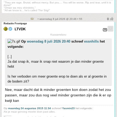
"They are rage. Brutal, without mercy. But you.... You will be worse. Rip and tear, until it is
done!"
"Omae wa mou shindeiru."
"All we know is... he's called The Stig!"
• woensdag 8 juli 2026 @ 20:46 • 55
Redactie Frontpage
LTVDK
Kazaamdavu
Op
woensdag 8 juli 2026 20:40
schreef
essnhills
het
volgende:
[..]
Ja dat snap ik, maar ik snap niet waarom je dan minder groente
hebt
Is her verboden om meer groente erop te doen als er al groente in
de bodem zit?
Nee, maar dacht dat ik minder groenten kon doen zodat het zou
passen, maar zou dus nog veel minder groenten zijn die ik er op
kwijt kan
Op
maandag 24 augustus 2015 11:34
schreef
Yasmin23
het volgende:
Als je maar genoeg moeite doet past alles.
_____