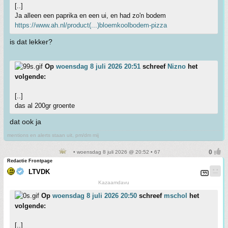
[..]
Ja alleen een paprika en een ui, en had zo'n bodem
https://www.ah.nl/product(...)bloemkoolbodem-pizza
is dat lekker?
Op
woensdag 8 juli 2026 20:51
schreef
Nizno
het
volgende:
[..]
das al 200gr groente
dat ook ja
mentions en alerts staan uit, pm/dm mij
• woensdag 8 juli 2026 @ 20:52 • 67
Redactie Frontpage
LTVDK
Kazaamdavu
Op
woensdag 8 juli 2026 20:50
schreef
mschol
het
volgende:
[..]