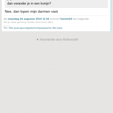
dan verander je in een konijn?
Nee, dan lopen mijn darmen vast
Op
maandag 24 augustus 2015 11:34
schreef
Yasmin23
het volgende:
Als je maar genoeg moeite doet past alles.
_____
TV / Het post-apocalyptische/dystopische film topic
▼ Advertentie door Refinery89