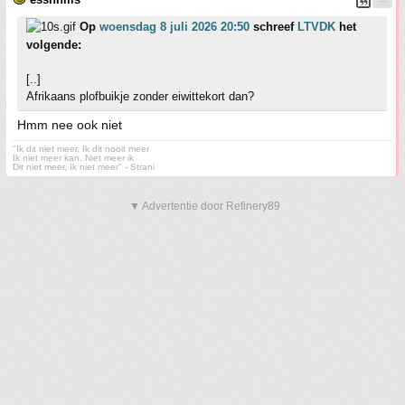
Op
woensdag 8 juli 2026 20:50
schreef
LTVDK
het
volgende:
[..]
Afrikaans plofbuikje zonder eiwittekort dan?
Hmm nee ook niet
"Ik dit niet meer, Ik dit nooit meer
Ik niet meer kan, Niet meer ik
Dit niet meer, Ik niet meer" - Strani
▼ Advertentie door Refinery89