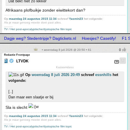
Dat bekt niet zo lekker
Afrikaans plofbuikje zonder eiwittekort dan?
Op
maandag 24 augustus 2015 11:34
schreef
Yasmin23
het volgende:
Als je maar genoeg moeite doet past alles.
_____
TV / Het post-apocalyptische/dystopische film topic
Dagje weg? Stedentripje? Dagtickets.nl
Hoesjes? Casetify!
F1 S
• woensdag 8 juli 2026 @ 20:50 • 61
Redactie Frontpage
LTVDK
Kazaamdavu
Op
woensdag 8 juli 2026 20:49
schreef
essnhills
het
volgende:
[..]
Dan maar een slaatje er bij
Sla is slecht
Op
maandag 24 augustus 2015 11:34
schreef
Yasmin23
het volgende:
Als je maar genoeg moeite doet past alles.
_____
TV / Het post-apocalyptische/dystopische film topic