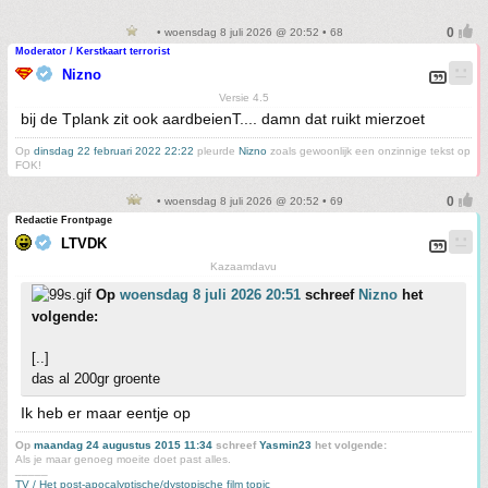
• woensdag 8 juli 2026 @ 20:52 • 68
Moderator / Kerstkaart terrorist
Nizno
Versie 4.5
bij de Tplank zit ook aardbeienT.... damn dat ruikt mierzoet
Op
dinsdag 22 februari 2022 22:22
pleurde
Nizno
zoals gewoonlijk een onzinnige tekst op
FOK!
• woensdag 8 juli 2026 @ 20:52 • 69
Redactie Frontpage
LTVDK
Kazaamdavu
Op
woensdag 8 juli 2026 20:51
schreef
Nizno
het
volgende:
[..]
das al 200gr groente
Ik heb er maar eentje op
Op
maandag 24 augustus 2015 11:34
schreef
Yasmin23
het volgende:
Als je maar genoeg moeite doet past alles.
_____
TV / Het post-apocalyptische/dystopische film topic