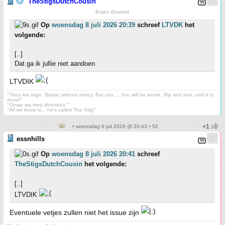
TheStigsDutchCousin
Brabo Bastard
Op
woensdag 8 juli 2026 20:39
schreef
LTVDK
het
volgende:
[..]
Dat ga ik jullie niet aandoen
LTVDIK
"They are rage. Brutal, without mercy. But you.... You will be worse. Rip and tear, until it is
done!"
"Omae wa mou shindeiru."
"All we know is... he's called The Stig!"
• woensdag 8 juli 2026 @ 20:43 • 52
essnhills
Op
woensdag 8 juli 2026 20:41
schreef
TheStigsDutchCousin
het volgende:
[..]
LTVDIK
Eventuele vetjes zullen niet het issue zijn