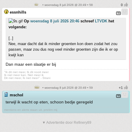
• woensdag 8 juli 2026 @ 20:49 • 58
essnhills
Op
woensdag 8 juli 2026 20:46
schreef
LTVDK
het
volgende:
[..]
Nee, maar dacht dat ik minder groenten kon doen zodat het zou
passen, maar zou dus nog veel minder groenten zijn die ik er op
kwijt kan
Dan maar een slaatje er bij
"Ik dit niet meer, Ik dit nooit meer
Ik niet meer kan, Niet meer ik
Dit niet meer, Ik niet meer" - Strani
• woensdag 8 juli 2026 @ 20:49 • 59
mschol
terwijl ik wacht op eten, schoon bedje geregeld
mentions en alerts staan uit, pm/dm mij
▼ Advertentie door Refinery89