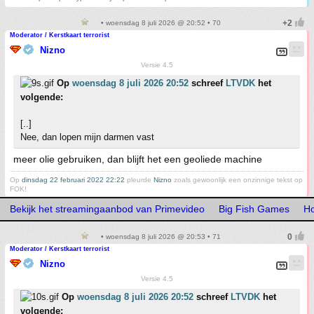
• woensdag 8 juli 2026 @ 20:52 • 70
Moderator / Kerstkaart terrorist
Nizno
Versie 4.5
Op
woensdag 8 juli 2026 20:52
schreef
LTVDK
het
volgende:
[..]
Nee, dan lopen mijn darmen vast
meer olie gebruiken, dan blijft het een geoliede machine
Op
dinsdag 22 februari 2022 22:22
pleurde
Nizno
zoals gewoonlijk een onzinnige tekst op
FOK!
Bekijk het streamingaanbod van Primevideo
Big Fish Games
Ho
• woensdag 8 juli 2026 @ 20:53 • 71
Moderator / Kerstkaart terrorist
Nizno
Versie 4.5
Op
woensdag 8 juli 2026 20:52
schreef
LTVDK
het
volgende: