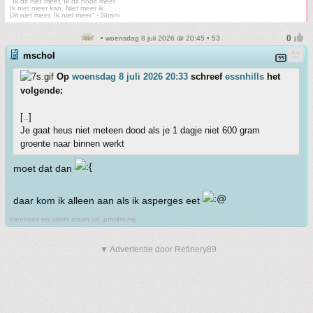
"Ik dit niet meer, Ik dit nooit meer
Ik niet meer kan, Niet meer ik
Dit niet meer, Ik niet meer" - Strani
• woensdag 8 juli 2026 @ 20:45 • 53
mschol
Op
woensdag 8 juli 2026 20:33
schreef
essnhills
het
volgende:
[..]
Je gaat heus niet meteen dood als je 1 dagje niet 600 gram
groente naar binnen werkt
moet dat dan
daar kom ik alleen aan als ik asperges eet
mentions en alerts staan uit, pm/dm mij
▼ Advertentie door Refinery89