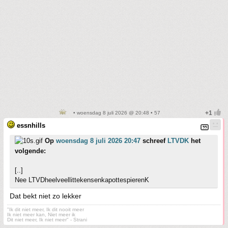
• woensdag 8 juli 2026 @ 20:48 • 57
essnhills
Op
woensdag 8 juli 2026 20:47
schreef
LTVDK
het
volgende:
[..]
Nee LTVDheelveellittekensenkapottespierenK
Dat bekt niet zo lekker
"Ik dit niet meer, Ik dit nooit meer
Ik niet meer kan, Niet meer ik
Dit niet meer, Ik niet meer" - Strani