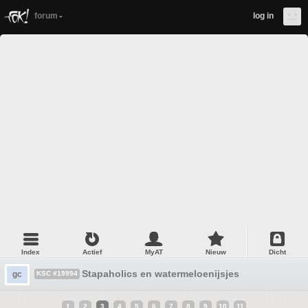
forum
log in
Index
Actief
MyAT
Nieuw
Dicht
Stapaholics en watermeloenijsjes
gc
KSC #19994
1
2
3
4
5
6
7
8
9
10
11