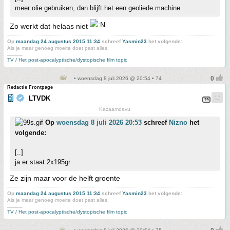
meer olie gebruiken, dan blijft het een geoliede machine
Zo werkt dat helaas niet
Op
maandag 24 augustus 2015 11:34
schreef
Yasmin23
het volgende:
Als je maar genoeg moeite doet past alles.
_____
TV / Het post-apocalyptische/dystopische film topic
• woensdag 8 juli 2026 @ 20:54 • 74
Redactie Frontpage
LTVDK
Kazaamdavu
Op
woensdag 8 juli 2026 20:53
schreef
Nizno
het
volgende:
[..]
ja er staat 2x195gr
Ze zijn maar voor de helft groente
Op
maandag 24 augustus 2015 11:34
schreef
Yasmin23
het volgende:
Als je maar genoeg moeite doet past alles.
_____
TV / Het post-apocalyptische/dystopische film topic