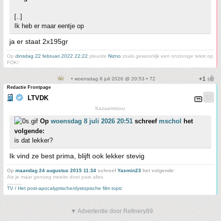
[..]
Ik heb er maar eentje op
ja er staat 2x195gr
Op
dinsdag 22 februari 2022 22:22
pleurde
Nizno
zoals gewoonlijk een onzinnige tekst op
FOK!
• woensdag 8 juli 2026 @ 20:53 • 72
Redactie Frontpage
LTVDK
Kazaamdavu
Op
woensdag 8 juli 2026 20:51
schreef
mschol
het
volgende:
is dat lekker?
Ik vind ze best prima, blijft ook lekker stevig
Op
maandag 24 augustus 2015 11:34
schreef
Yasmin23
het volgende:
Als je maar genoeg moeite doet past alles.
_____
TV / Het post-apocalyptische/dystopische film topic
▼ Advertentie door Refinery89