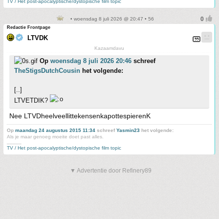
TV / Het post-apocalyptische/dystopische film topic
• woensdag 8 juli 2026 @ 20:47 • 56
Redactie Frontpage
LTVDK
Kazaamdavu
Op
woensdag 8 juli 2026 20:46
schreef
TheStigsDutchCousin
het volgende:
[..]
LTVETDIK?
Nee LTVDheelveellittekensenkapottespierenK
Op
maandag 24 augustus 2015 11:34
schreef
Yasmin23
het volgende:
Als je maar genoeg moeite doet past alles.
_____
TV / Het post-apocalyptische/dystopische film topic
▼ Advertentie door Refinery89