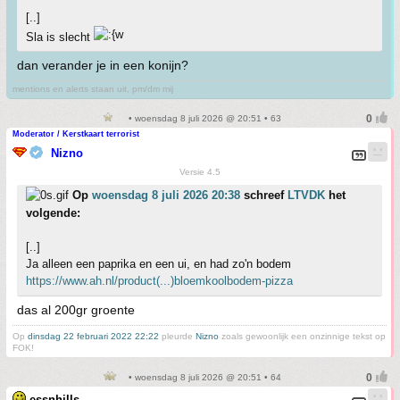
[..]
Sla is slecht
dan verander je in een konijn?
mentions en alerts staan uit, pm/dm mij
• woensdag 8 juli 2026 @ 20:51 • 63
Moderator / Kerstkaart terrorist
Nizno
Versie 4.5
Op
woensdag 8 juli 2026 20:38
schreef
LTVDK
het
volgende:
[..]
Ja alleen een paprika en een ui, en had zo'n bodem
https://www.ah.nl/product(...)bloemkoolbodem-pizza
das al 200gr groente
Op
dinsdag 22 februari 2022 22:22
pleurde
Nizno
zoals gewoonlijk een onzinnige tekst op
FOK!
• woensdag 8 juli 2026 @ 20:51 • 64
essnhills