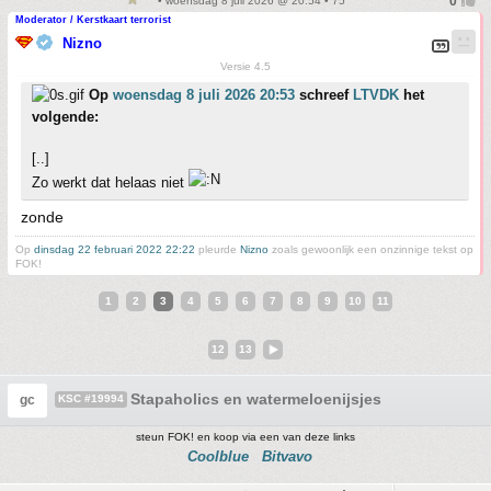
• woensdag 8 juli 2026 @ 20:54 • 75
Moderator / Kerstkaart terrorist
Nizno
Versie 4.5
Op
woensdag 8 juli 2026 20:53
schreef
LTVDK
het
volgende:
[..]
Zo werkt dat helaas niet
zonde
Op
dinsdag 22 februari 2022 22:22
pleurde
Nizno
zoals gewoonlijk een onzinnige tekst op
FOK!
1
2
3
4
5
6
7
8
9
10
11
12
13
Stapaholics en watermeloenijsjes
gc
KSC #19994
steun FOK! en koop via een van deze links
Coolblue
Bitvavo