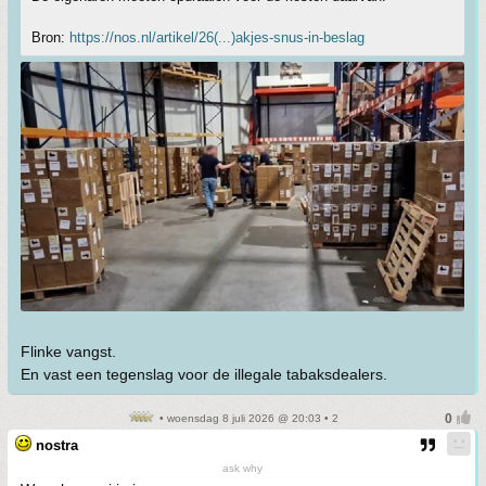
Bron:
https://nos.nl/artikel/26(...)akjes-snus-in-beslag
Flinke vangst.
En vast een tegenslag voor de illegale tabaksdealers.
• woensdag 8 juli 2026 @ 20:03 • 2
nostra
ask why