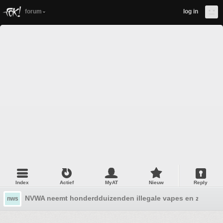
forum
log in
Index
Actief
MyAT
Nieuw
Reply
NVWA neemt honderdduizenden illegale vapes en zakjes s
nws