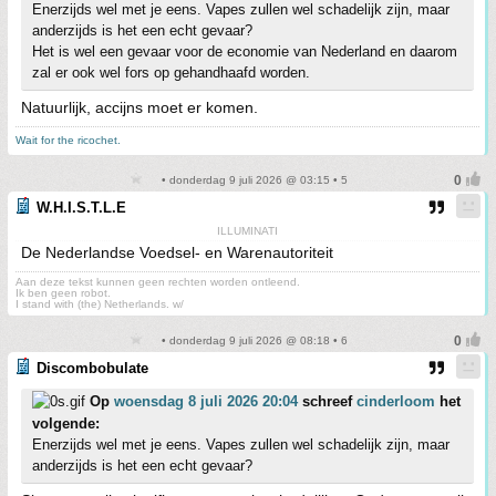
Enerzijds wel met je eens. Vapes zullen wel schadelijk zijn, maar
anderzijds is het een echt gevaar?
Het is wel een gevaar voor de economie van Nederland en daarom
zal er ook wel fors op gehandhaafd worden.
Natuurlijk, accijns moet er komen.
Wait for the ricochet.
• donderdag 9 juli 2026 @ 03:15 • 5
W.H.I.S.T.L.E
ILLUMINATI
De Nederlandse Voedsel- en Warenautoriteit
Aan deze tekst kunnen geen rechten worden ontleend.
Ik ben geen robot.
I stand with (the) Netherlands. w/
• donderdag 9 juli 2026 @ 08:18 • 6
Discombobulate
Op
woensdag 8 juli 2026 20:04
schreef
cinderloom
het
volgende:
Enerzijds wel met je eens. Vapes zullen wel schadelijk zijn, maar
anderzijds is het een echt gevaar?