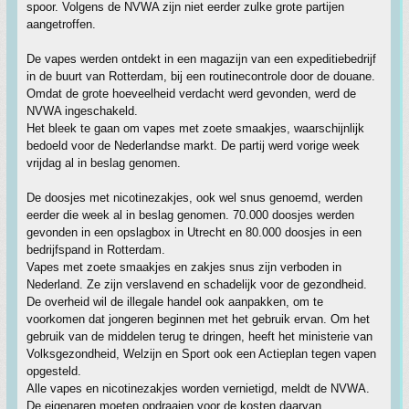
spoor. Volgens de NVWA zijn niet eerder zulke grote partijen
aangetroffen.
De vapes werden ontdekt in een magazijn van een expeditiebedrijf
in de buurt van Rotterdam, bij een routinecontrole door de douane.
Omdat de grote hoeveelheid verdacht werd gevonden, werd de
NVWA ingeschakeld.
Het bleek te gaan om vapes met zoete smaakjes, waarschijnlijk
bedoeld voor de Nederlandse markt. De partij werd vorige week
vrijdag al in beslag genomen.
De doosjes met nicotinezakjes, ook wel snus genoemd, werden
eerder die week al in beslag genomen. 70.000 doosjes werden
gevonden in een opslagbox in Utrecht en 80.000 doosjes in een
bedrijfspand in Rotterdam.
Vapes met zoete smaakjes en zakjes snus zijn verboden in
Nederland. Ze zijn verslavend en schadelijk voor de gezondheid.
De overheid wil de illegale handel ook aanpakken, om te
voorkomen dat jongeren beginnen met het gebruik ervan. Om het
gebruik van de middelen terug te dringen, heeft het ministerie van
Volksgezondheid, Welzijn en Sport ook een Actieplan tegen vapen
opgesteld.
Alle vapes en nicotinezakjes worden vernietigd, meldt de NVWA.
De eigenaren moeten opdraaien voor de kosten daarvan.