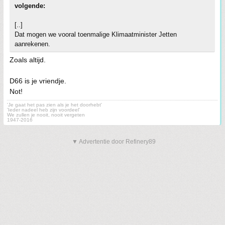
volgende:
[..]
Dat mogen we vooral toenmalige Klimaatminister Jetten
aanrekenen.
Zoals altijd.
D66 is je vriendje.
Not!
'Je gaat het pas zien als je het doorhebt'
'Ieder nadeel heb zijn voordeel'
We zullen je nooit, nooit vergeten
1947-2016
▼ Advertentie door Refinery89