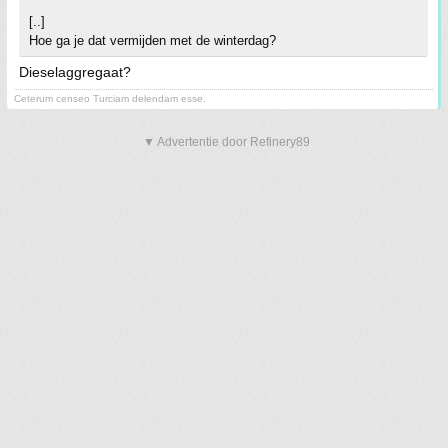
[..]
Hoe ga je dat vermijden met de winterdag?
Dieselaggregaat?
Ceterum censeo Turciam delendam esse.
▼ Advertentie door Refinery89