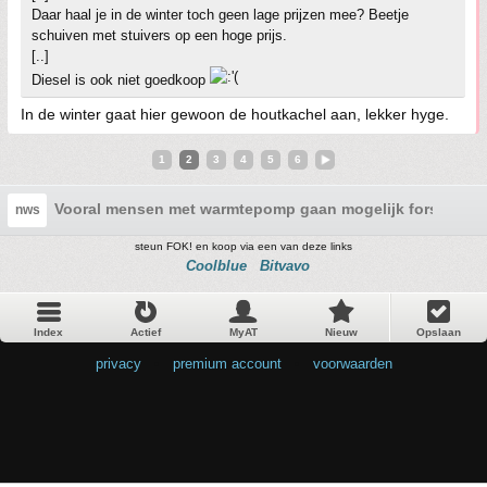
Daar haal je in de winter toch geen lage prijzen mee? Beetje
schuiven met stuivers op een hoge prijs.
[..]
Diesel is ook niet goedkoop
In de winter gaat hier gewoon de houtkachel aan, lekker hyge.
1
2
3
4
5
6
Vooral mensen met warmtepomp gaan mogelijk fors meer 
nws
steun FOK! en koop via een van deze links
Coolblue
Bitvavo
Index
Actief
MyAT
Nieuw
Opslaan
privacy
•
premium account
•
voorwaarden