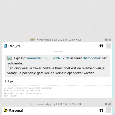
• woensdag 8 juli 2026 @ 19:57 • 32
Red_85
'echt wel'
Op
woensdag 8 juli 2026 17:58
schreef
DrRobotnik
het
volgende:
Één ding weet je zeker zodra je braaf doet wat de overheid van je
vraagt, je poepertje gaat kei- en keihard opengezet worden.
Dit ja.
'Je gaat het pas zien als je het doorhebt'
'Ieder nadeel heb zijn voordeel'
We zullen je nooit, nooit vergeten
1947-2016
• woensdag 8 juli 2026 @ 19:59 • 33
Marsenal