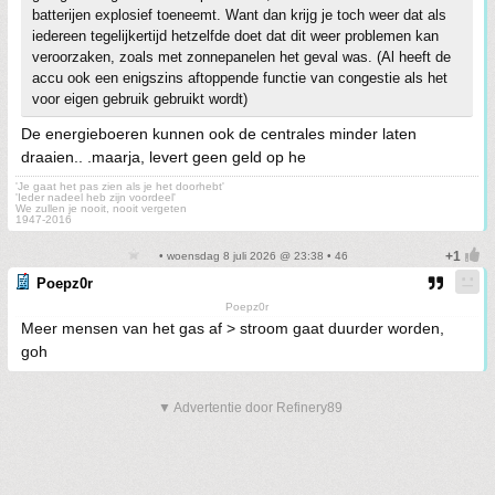
batterijen explosief toeneemt. Want dan krijg je toch weer dat als
iedereen tegelijkertijd hetzelfde doet dat dit weer problemen kan
veroorzaken, zoals met zonnepanelen het geval was. (Al heeft de
accu ook een enigszins aftoppende functie van congestie als het
voor eigen gebruik gebruikt wordt)
De energieboeren kunnen ook de centrales minder laten
draaien.. .maarja, levert geen geld op he
'Je gaat het pas zien als je het doorhebt'
'Ieder nadeel heb zijn voordeel'
We zullen je nooit, nooit vergeten
1947-2016
• woensdag 8 juli 2026 @ 23:38 • 46
Poepz0r
Poepz0r
Meer mensen van het gas af > stroom gaat duurder worden,
goh
▼ Advertentie door Refinery89