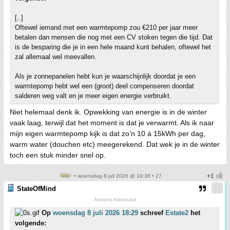
[..]
Oftewel iemand met een warmtepomp zou €210 per jaar meer
betalen dan mensen die nog met een CV stoken tegen die tijd. Dat
is de besparing die je in een hele maand kunt behalen, oftewel het
zal allemaal wel meevallen.
Als je zonnepanelen hebt kun je waarschijnlijk doordat je een
warmtepomp hebt wel een (groot) deel compenseren doordat
salderen weg valt en je meer eigen energie verbruikt.
Niet helemaal denk ik. Opwekking van energie is in de winter
vaak laag, terwijl dat het moment is dat je verwarmt. Als ik naar
mijn eigen warmtepomp kijk is dat zo’n 10 á 15kWh per dag,
warm water (douchen etc) meegerekend. Dat wek je in de winter
toch een stuk minder snel op.
• woensdag 8 juli 2026 @ 19:38 • 27
StateOfMind
Ancient Astronaut
Op
woensdag 8 juli 2026 18:29
schreef
Estate2
het
volgende: