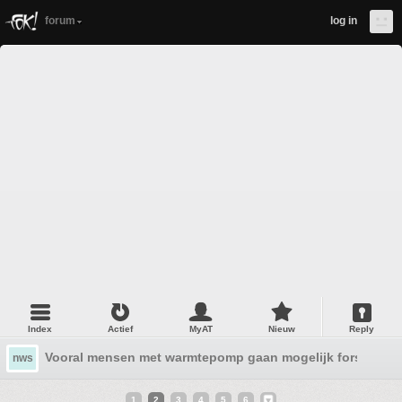
forum
log in
Index
Actief
MyAT
Nieuw
Reply
Vooral mensen met warmtepomp gaan mogelijk fors meer 
nws
1
2
3
4
5
6