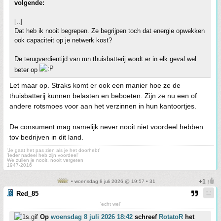
volgende:
[..]
Dat heb ik nooit begrepen. Ze begrijpen toch dat energie opwekken
ook capaciteit op je netwerk kost?
De terugverdientijd van mn thuisbatterij wordt er in elk geval wel
beter op
Let maar op. Straks komt er ook een manier hoe ze de
thuisbatterij kunnen belasten en beboeten. Zijn ze nu een of
andere rotsmoes voor aan het verzinnen in hun kantoortjes.
De consument mag namelijk never nooit niet voordeel hebben
tov bedrijven in dit land.
'Je gaat het pas zien als je het doorhebt'
'Ieder nadeel heb zijn voordeel'
We zullen je nooit, nooit vergeten
1947-2016
• woensdag 8 juli 2026 @ 19:57 • 31
Red_85
'echt wel'
Op
woensdag 8 juli 2026 18:42
schreef
RotatoR
het