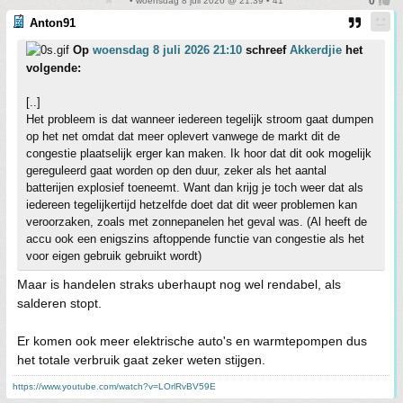
• woensdag 8 juli 2026 @ 21:39 • 41
Anton91
Op
woensdag 8 juli 2026 21:10
schreef
Akkerdjie
het
volgende:
[..]
Het probleem is dat wanneer iedereen tegelijk stroom gaat dumpen
op het net omdat dat meer oplevert vanwege de markt dit de
congestie plaatselijk erger kan maken. Ik hoor dat dit ook mogelijk
gereguleerd gaat worden op den duur, zeker als het aantal
batterijen explosief toeneemt. Want dan krijg je toch weer dat als
iedereen tegelijkertijd hetzelfde doet dat dit weer problemen kan
veroorzaken, zoals met zonnepanelen het geval was. (Al heeft de
accu ook een enigszins aftoppende functie van congestie als het
voor eigen gebruik gebruikt wordt)
Maar is handelen straks uberhaupt nog wel rendabel, als
salderen stopt.
Er komen ook meer elektrische auto's en warmtepompen dus
het totale verbruik gaat zeker weten stijgen.
https://www.youtube.com/watch?v=LOrlRvBV59E