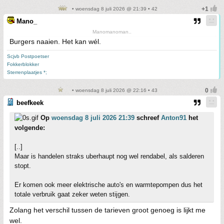
• woensdag 8 juli 2026 @ 21:39 • 42
Mano_
Manomanoman..
Burgers naaien. Het kan wél.
Scjvb Postpoetser
Fokkerblokker
Sterrenplaatjes *;
• woensdag 8 juli 2026 @ 22:16 • 43
beefkeek
Op
woensdag 8 juli 2026 21:39
schreef
Anton91
het
volgende:
[..]
Maar is handelen straks uberhaupt nog wel rendabel, als salderen
stopt.
Er komen ook meer elektrische auto's en warmtepompen dus het
totale verbruik gaat zeker weten stijgen.
Zolang het verschil tussen de tarieven groot genoeg is lijkt me
wel.