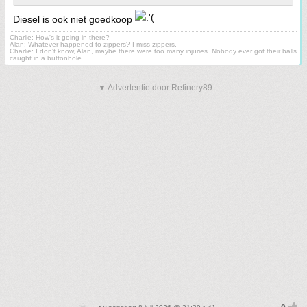
Diesel is ook niet goedkoop
Charlie: How's it going in there?
Alan: Whatever happened to zippers? I miss zippers.
Charlie: I don't know, Alan, maybe there were too many injuries. Nobody ever got their balls
caught in a buttonhole
▼ Advertentie door Refinery89