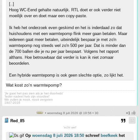
[..]
Hoog WC-Eend gehalte natuurlijk. RTL doet er ook verder niet
moeilijk over en doet maar een copy-paste.
Ik heb het onderzoek even geskimd en het is inderdaad zo dat
huishoudens met een warmtepomp flink meer gaan betalen. Maar
iedereen gaat meer betalen, uiteindelijk bespaar je met zo'n
warmtepomp nog steeds wel zo'n 500 per jaar. Dat is minder dan
de 700 ballen die je nu per jaar bespaart. Volgens het rapport
althans. Hoe betrouwbaar dat verder is kan ik niet zomaar
beoordelen.
Een hybride warmtepomp is ook geen slechte optie, zo lijkt het.
Wat kost zo'n warmtepomp?
'Je gaat het pas zien als je het doorhebt'
'Ieder nadeel heb zijn voordeel'
We zullen je nooit, nooit vergeten
1947-2016
• woensdag 8 juli 2026 @ 19:56 • 30
Red_85
'echt wel'
Op
woensdag 8 juli 2026 18:50
schreef
beefkeek
het