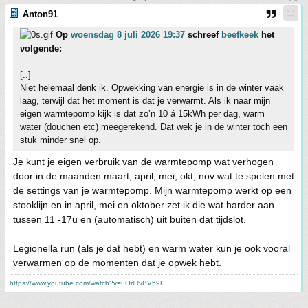
Anton91
Op
woensdag 8 juli 2026 19:37
schreef
beefkeek
het
volgende:
[..]
Niet helemaal denk ik. Opwekking van energie is in de winter vaak
laag, terwijl dat het moment is dat je verwarmt. Als ik naar mijn
eigen warmtepomp kijk is dat zo’n 10 á 15kWh per dag, warm
water (douchen etc) meegerekend. Dat wek je in de winter toch een
stuk minder snel op.
Je kunt je eigen verbruik van de warmtepomp wat verhogen
door in de maanden maart, april, mei, okt, nov wat te spelen met
de settings van je warmtepomp. Mijn warmtepomp werkt op een
stooklijn en in april, mei en oktober zet ik die wat harder aan
tussen 11 -17u en (automatisch) uit buiten dat tijdslot.
Legionella run (als je dat hebt) en warm water kun je ook vooral
verwarmen op de momenten dat je opwek hebt.
https://www.youtube.com/watch?v=LOrlRvBV59E