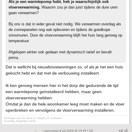
Als je een warmtepomp hebt, heb je waarschijnlijk ook
vloerverwarming.
Waarom zou je dan juist tijdens de dure uren
gaan verwarmen?
Bij ons is dat in ieder geval niet nodig. We verwarmen overdag als
de zonnepanelen nog wat opleveren en tijdens de goedkope
stroomuren. Door de vloerverwarming blijft het huis lang genoeg op
temperatuur.
Afgelopen winter ook gedaan met dynamisch tarief en bevalt
prima.
Dat is wellicht bij nieuwbouwwoningen zo, of als je net een huis
gekocht hebt en dat met de verbouwing installeert.
Ik ken genoeg mensen hier in het dorp die gedurende de tijd
een warmtepomp geïnstalleerd hebben, maar geen
vloerverwarming hebben.
Omdat je dan de hele woonkamer leeg moet maken en de vloer
openbreken en vervolgens de vloerverwarming installeren.
Perhaps you've seen it, maybe in a dream.
A murky, forgotten land.
• woensdag 8 juli 2026 @ 19:45 • 28