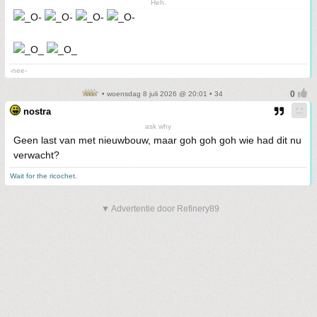
Heh.
-nee-
• woensdag 8 juli 2026 @ 20:01 • 34
nostra
ask why
Geen last van met nieuwbouw, maar goh goh goh wie had dit nu
verwacht?
Wait for the ricochet.
▼ Advertentie door Refinery89