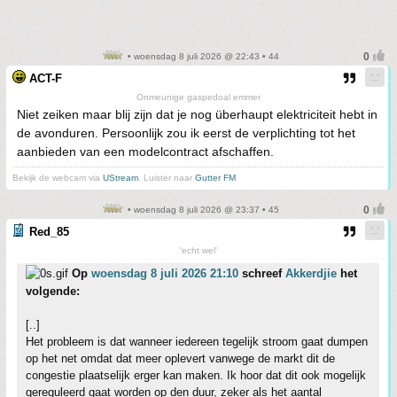
• woensdag 8 juli 2026 @ 22:43 • 44
ACT-F
Onmeunige gaspedoal emmer
Niet zeiken maar blij zijn dat je nog überhaupt elektriciteit hebt in
de avonduren. Persoonlijk zou ik eerst de verplichting tot het
aanbieden van een modelcontract afschaffen.
Bekijk de webcam via
UStream
. Luister naar
Gutter FM
• woensdag 8 juli 2026 @ 23:37 • 45
Red_85
'echt wel'
Op
woensdag 8 juli 2026 21:10
schreef
Akkerdjie
het
volgende:
[..]
Het probleem is dat wanneer iedereen tegelijk stroom gaat dumpen
op het net omdat dat meer oplevert vanwege de markt dit de
congestie plaatselijk erger kan maken. Ik hoor dat dit ook mogelijk
gereguleerd gaat worden op den duur, zeker als het aantal