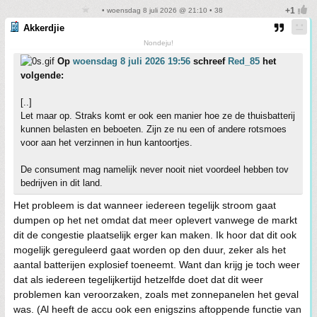
• woensdag 8 juli 2026 @ 21:10 • 38
Akkerdjie
Nondeju!
Op
woensdag 8 juli 2026 19:56
schreef
Red_85
het
volgende:
[..]
Let maar op. Straks komt er ook een manier hoe ze de thuisbatterij
kunnen belasten en beboeten. Zijn ze nu een of andere rotsmoes
voor aan het verzinnen in hun kantoortjes.
De consument mag namelijk never nooit niet voordeel hebben tov
bedrijven in dit land.
Het probleem is dat wanneer iedereen tegelijk stroom gaat
dumpen op het net omdat dat meer oplevert vanwege de markt
dit de congestie plaatselijk erger kan maken. Ik hoor dat dit ook
mogelijk gereguleerd gaat worden op den duur, zeker als het
aantal batterijen explosief toeneemt. Want dan krijg je toch weer
dat als iedereen tegelijkertijd hetzelfde doet dat dit weer
problemen kan veroorzaken, zoals met zonnepanelen het geval
was. (Al heeft de accu ook een enigszins aftoppende functie van