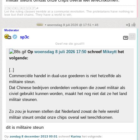
militair steunt omdat onze chips overal wel terechtkomen.
🇨🇳🇻🇳🇱🇦🇨🇺🇰🇵☭
Let the ruling classes tremble at a communist revolution. The proletarians have nothing to
lose but their chains. They have a world to win.
• woensdag 8 juli 2026 @ 17:51 • 46
Moderator
sp3c
Geef me die goud!!!
Op
woensdag 8 juli 2026 17:50
schreef
Mikeytt
het
volgende:
[..]
Commerciële handel in dual-use goederen is niet hetzelfde als
militaire steun.
Dat Chinese bedrijven onderdelen verkopen die zowel militair als
civiel gebruikt kunnen worden, maakt het nog niet dat ze het land
militair steunen.
Zo zou je kunnen stellen dat Nederland zowat de hele wereld
militair steunt omdat onze chips overal wel terechtkomen.
dit is militaire steun
Op
zondag 8 december 2013 00:01
schreef
Karina
het volgende: