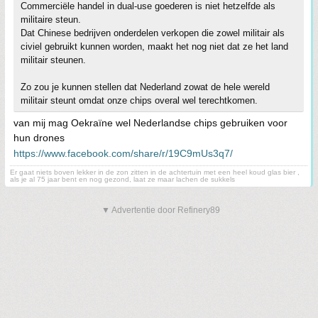
Commerciële handel in dual-use goederen is niet hetzelfde als
militaire steun.
Dat Chinese bedrijven onderdelen verkopen die zowel militair als
civiel gebruikt kunnen worden, maakt het nog niet dat ze het land
militair steunen.
Zo zou je kunnen stellen dat Nederland zowat de hele wereld
militair steunt omdat onze chips overal wel terechtkomen.
van mij mag Oekraïne wel Nederlandse chips gebruiken voor
hun drones
https://www.facebook.com/share/r/19C9mUs3q7/
Er gaat niets boven lekker in de zon zitten in de achtertuin met een heel koud glas bier ,
als je al 75 jaar bent en nog gezond, laat ze maar lachen de sukkels
▼ Advertentie door Refinery89