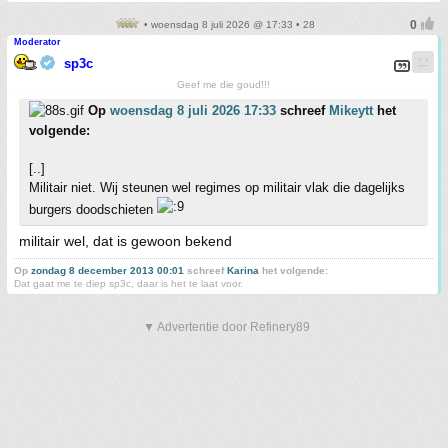
• woensdag 8 juli 2026 @ 17:33 • 28
Moderator
sp3c
Geef me die goud!!!
Op
woensdag 8 juli 2026 17:33
schreef
Mikeytt
het
volgende:
[..]
Militair niet. Wij steunen wel regimes op militair vlak die dagelijks
burgers doodschieten
militair wel, dat is gewoon bekend
Op
zondag 8 december 2013 00:01
schreef
Karina
het volgende:
Dat gaat me te diep sp3c, daar is het te laat voor.
▼ Advertentie door Refinery89