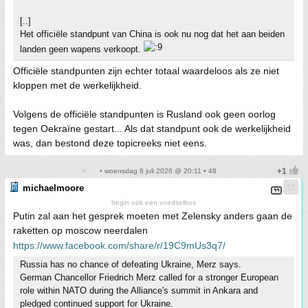
[..]
Het officiële standpunt van China is ook nu nog dat het aan beiden
landen geen wapens verkoopt.
Officiële standpunten zijn echter totaal waardeloos als ze niet
kloppen met de werkelijkheid.
Volgens de officiële standpunten is Rusland ook geen oorlog
tegen Oekraïne gestart... Als dat standpunt ook de werkelijkheid
was, dan bestond deze topicreeks niet eens.
• woensdag 8 juli 2026 @ 20:11 • 48
michaelmoore
begin ook een voedselbos
Putin zal aan het gesprek moeten met Zelensky anders gaan de
raketten op moscow neerdalen
https://www.facebook.com/share/r/19C9mUs3q7/
Russia has no chance of defeating Ukraine, Merz says.
German Chancellor Friedrich Merz called for a stronger European
role within NATO during the Alliance's summit in Ankara and
pledged continued support for Ukraine.