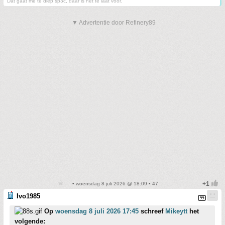
Dat gaat me te diep sp3c, daar is het te laat voor.
▼ Advertentie door Refinery89
• woensdag 8 juli 2026 @ 18:09 • 47
Ivo1985
Op
woensdag 8 juli 2026 17:45
schreef
Mikeytt
het
volgende: