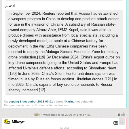
jawel
In September 2024, Reuters reported that Russia had established
a weapons program in China to develop and produce attack drones
for use in the invasion of Ukraine. A subsidiary of Russian state-
owned company Almaz-Ante, IEMZ Kupol, said it was able to
produce drones with assistance from local specialists, including a
newly developed model, at scale at a Chinese factory for
deployment in the war.[105] Chinese companies have been
reported to supply the Alabuga Special Economic Zone for military
drone production.[119] By December 2024, China's export curbs on
key drone components going to the United States and Europe had
affected Ukraine's defense efforts, according to Bloomberg News.
[120] In June 2025, China's Silent Hunter anti-drone system was
filmed in use by Russian forces against Ukrainian drones.[121] In
mid-2025, China's exports of key drone components to Russia
sharply increased.[12]
Op
zondag 8 december 2013 00:01
schreef
Karina
het volgende:
Dat gaat me te diep sp3c, daar is het te laat voor.
• woensdag 8 juli 2026 @ 17:45 • 43
Mikeytt
Any/All