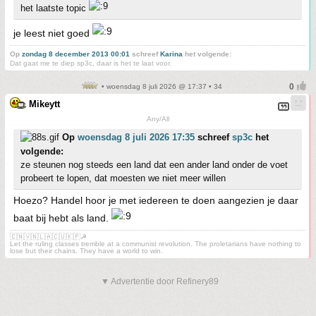
het laatste topic
je leest niet goed
Op
zondag 8 december 2013 00:01
schreef
Karina
het volgende:
Dat gaat me te diep sp3c, daar is het te laat voor.
• woensdag 8 juli 2026 @ 17:37 • 34
Mikeytt
Any/All
Op
woensdag 8 juli 2026 17:35
schreef
sp3c
het
volgende:
ze steunen nog steeds een land dat een ander land onder de voet
probeert te lopen, dat moesten we niet meer willen
Hoezo? Handel hoor je met iedereen te doen aangezien je daar
baat bij hebt als land.
🇨🇳🇻🇳🇱🇦🇨🇺🇰🇵☭
Let the ruling classes tremble at a communist revolution. The proletarians have nothing to
lose but their chains. They have a world to win.
▼ Advertentie door Refinery89