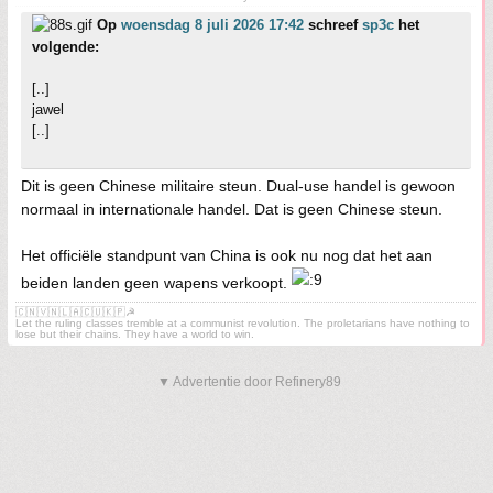
Op
woensdag 8 juli 2026 17:42
schreef
sp3c
het
volgende:
[..]
jawel
[..]
Dit is geen Chinese militaire steun. Dual-use handel is gewoon
normaal in internationale handel. Dat is geen Chinese steun.
Het officiële standpunt van China is ook nu nog dat het aan
beiden landen geen wapens verkoopt.
🇨🇳🇻🇳🇱🇦🇨🇺🇰🇵☭
Let the ruling classes tremble at a communist revolution. The proletarians have nothing to
lose but their chains. They have a world to win.
▼ Advertentie door Refinery89