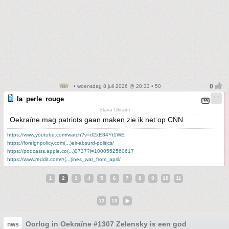
• woensdag 8 juli 2026 @ 20:33 • 50
la_perle_rouge
Slava Ukraini
Oekraïne mag patriots gaan maken zie ik net op CNN.
https://www.youtube.com/watch?v=d2xE84Yt1WE
https://foreignpolicy.com(...)eir-absurd-politics/
https://podcasts.apple.co(...)0737?i=1000552560617
https://www.reddit.com/r/(...)ines_war_from_april/
1
2
3
4
5
6
7
8
9
10
11
12
13
Oorlog in Oekraïne #1307 Zelensky is een god
nws