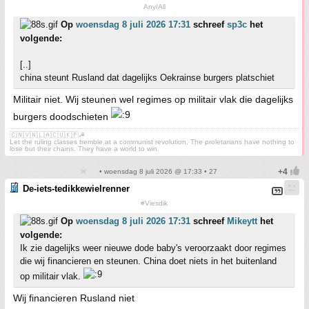
Any/All
Op
woensdag 8 juli 2026 17:31
schreef
sp3c
het
volgende:
[..]
china steunt Rusland dat dagelijks Oekrainse burgers platschiet
Militair niet. Wij steunen wel regimes op militair vlak die dagelijks
burgers doodschieten
🇨🇳🇻🇳🇱🇦🇨🇺🇰🇵☭
Let the ruling classes tremble at a communist revolution. The proletarians have nothing to
lose but their chains. They have a world to win.
• woensdag 8 juli 2026 @ 17:33 • 27
De-iets-tedikkewielrenner
#Viesdik
Op
woensdag 8 juli 2026 17:31
schreef
Mikeytt
het
volgende:
Ik zie dagelijks weer nieuwe dode baby's veroorzaakt door regimes
die wij financieren en steunen. China doet niets in het buitenland
op militair vlak.
Wij financieren Rusland niet