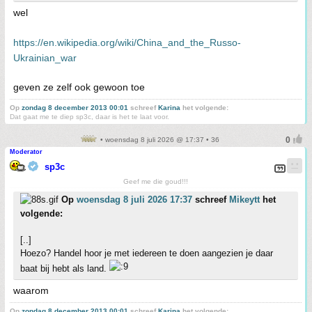
wel
https://en.wikipedia.org/wiki/China_and_the_Russo-
Ukrainian_war
geven ze zelf ook gewoon toe
Op
zondag 8 december 2013 00:01
schreef
Karina
het volgende:
Dat gaat me te diep sp3c, daar is het te laat voor.
• woensdag 8 juli 2026 @ 17:37 • 36
Moderator
sp3c
Geef me die goud!!!
Op
woensdag 8 juli 2026 17:37
schreef
Mikeytt
het
volgende:
[..]
Hoezo? Handel hoor je met iedereen te doen aangezien je daar
baat bij hebt als land.
waarom
Op
zondag 8 december 2013 00:01
schreef
Karina
het volgende: