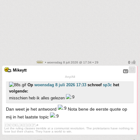
• woensdag 8 juli 2026 @ 17:34 • 29
Mikeytt
Any/All
Op
woensdag 8 juli 2026 17:33
schreef
sp3c
het
volgende:
misschien heb ik alles gelezen
Dan weet je het antwoord
Nota bene de eerste quote op
mij in het laatste topic
🇨🇳🇻🇳🇱🇦🇨🇺🇰🇵☭
Let the ruling classes tremble at a communist revolution. The proletarians have nothing to
lose but their chains. They have a world to win.