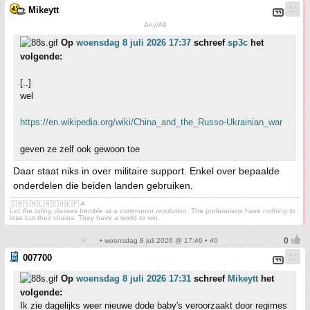
Mikeytt
Any/All
Op
woensdag 8 juli 2026 17:37
schreef
sp3c
het
volgende:
[..]
wel
https://en.wikipedia.org/wiki/China_and_the_Russo-Ukrainian_war
geven ze zelf ook gewoon toe
Daar staat niks in over militaire support. Enkel over bepaalde
onderdelen die beiden landen gebruiken.
🇨🇳🇻🇳🇱🇦🇨🇺🇰🇵☭
Let the ruling classes tremble at a communist revolution. The proletarians have nothing to
lose but their chains. They have a world to win.
• woensdag 8 juli 2026 @ 17:40 • 40
007700
Op
woensdag 8 juli 2026 17:31
schreef
Mikeytt
het
volgende:
Ik zie dagelijks weer nieuwe dode baby's veroorzaakt door regimes