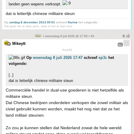
landen geen wapens verkoopt.
dat is letterlijk chinese militaire steun
Op
zondag 8 december 2013 00:01
schreef
Karina
het volgende:
Dat gaat me te diep sp3c, daar is het te laat voor.
• woensdag 8 juli 2026 @ 17:50 • 45
Mikeytt
Any/All
Op
woensdag 8 juli 2026 17:47
schreef
sp3c
het
volgende:
[..]
dat is letterlijk chinese militaire steun
Commerciële handel in dual-use goederen is niet hetzelfde als
militaire steun.
Dat Chinese bedrijven onderdelen verkopen die zowel militair als
civiel gebruikt kunnen worden, maakt het nog niet dat ze het
land militair steunen.
Zo zou je kunnen stellen dat Nederland zowat de hele wereld