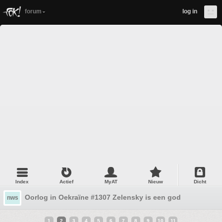
forum
log in
Index
Actief
MyAT
Nieuw
Dicht
Oorlog in Oekraïne #1307 Zelensky is een god
nws
1
2
3
4
5
6
7
8
9
10
11