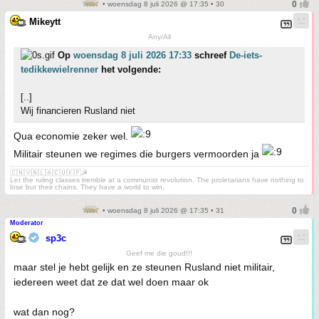
• woensdag 8 juli 2026 @ 17:35 • 30
Mikeytt
Any/All
Op
woensdag 8 juli 2026 17:33
schreef
De-iets-
tedikkewielrenner
het volgende:
[..]
Wij financieren Rusland niet
Qua economie zeker wel.
Militair steunen we regimes die burgers vermoorden ja
🇨🇳🇻🇳🇱🇦🇨🇺🇰🇵☭
Let the ruling classes tremble at a communist revolution. The proletarians have nothing to
lose but their chains. They have a world to win.
• woensdag 8 juli 2026 @ 17:35 • 31
Moderator
sp3c
Geef me die goud!!!
maar stel je hebt gelijk en ze steunen Rusland niet militair,
iedereen weet dat ze dat wel doen maar ok
wat dan nog?