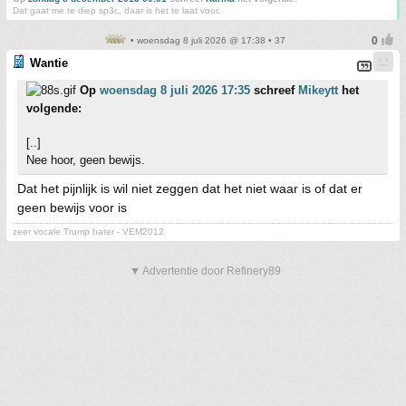
Dat gaat me te diep sp3c, daar is het te laat voor.
• woensdag 8 juli 2026 @ 17:38 • 37
Wantie
Op
woensdag 8 juli 2026 17:35
schreef
Mikeytt
het
volgende:
[..]
Nee hoor, geen bewijs.
Dat het pijnlijk is wil niet zeggen dat het niet waar is of dat er
geen bewijs voor is
zeer vocale Trump hater - VEM2012
▼ Advertentie door Refinery89