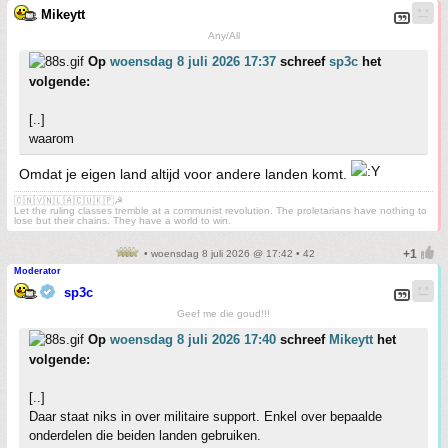
Mikeytt
Any/All
Op
woensdag 8 juli 2026 17:37
schreef
sp3c
het
volgende:
[..]
waarom
Omdat je eigen land altijd voor andere landen komt.
🇨🇳🇻🇳🇱🇦🇨🇺🇰🇵☭
Let the ruling classes tremble at a communist revolution. The proletarians have nothing to
lose but their chains. They have a world to win.
• woensdag 8 juli 2026 @ 17:42 • 42
Moderator
sp3c
Geef me die goud!!!
Op
woensdag 8 juli 2026 17:40
schreef
Mikeytt
het
volgende:
[..]
Daar staat niks in over militaire support. Enkel over bepaalde
onderdelen die beiden landen gebruiken.