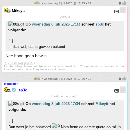
• woensdag 8 juli 2026 @ 17:35 • 32
Mikeytt
Any/All
Op
woensdag 8 juli 2026 17:33
schreef
sp3c
het
volgende:
[..]
militair wel, dat is gewoon bekend
Nee hoor, geen bewijs.
🇨🇳🇻🇳🇱🇦🇨🇺🇰🇵☭
Let the ruling classes tremble at a communist revolution. The proletarians have nothing to
lose but their chains. They have a world to win.
• woensdag 8 juli 2026 @ 17:35 • 33
Moderator
sp3c
Geef me die goud!!!
Op
woensdag 8 juli 2026 17:34
schreef
Mikeytt
het
volgende:
[..]
Dan weet je het antwoord
Nota bene de eerste quote op mij in