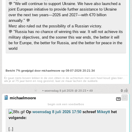
💬 "We will continue to support Ukraine. We have also launched a
joint European initiative to provide further assistance to Ukraine
over the next two years—2026 and 2027—with €70 billion
annually." 💬
Merz also ruled out the possibility of a Russian victory.
💬 "Russia has no chance of winning this war. It will not achieve its
military objectives, and the sooner this war ends, the better it will
be for Europe, the better for Russia, and the better for peace in the
world
Bericht 7% gewijzigd door michaelmoore op 08-07-2026 20:21:34
Er gaat niets boven lekker in de zon zitten in de achtertuin met een heel koud glas bier ,
als je al 75 jaar bent en nog gezond, laat ze maar lachen de sukkels
• woensdag 8 juli 2026 @ 20:23 • 49
michaelmoore
begin ook een voedselbos
Op
woensdag 8 juli 2026 17:50
schreef
Mikeytt
het
volgende:
[..]