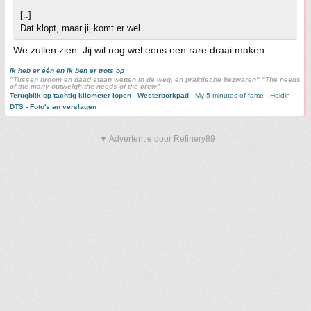
[..]
Dat klopt, maar jij komt er wel.
We zullen zien. Jij wil nog wel eens een rare draai maken.
Ik heb er één en ik ben er trots op
"Tussen droom en daad staan wetten in de weg, en praktische bezwaren" "The needs
of the many outweigh the needs of the crew"
Terugblik op tachtig kilometer lopen
-
Westerborkpad
-
My 5 minutes of fame
-
Heldin
DTS - Foto's en verslagen
▼ Advertentie door Refinery89