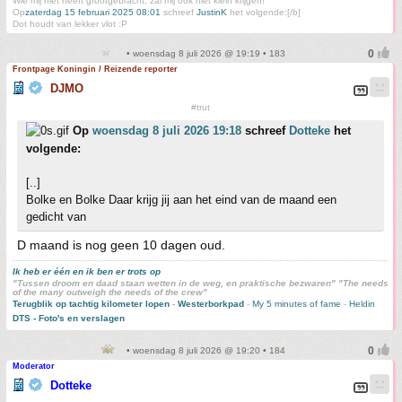
Wie mij niet heeft grootgebracht, zal mij ook niet klein krijgen!
Op
zaterdag 15 februari 2025 08:01
schreef
JustinK
het volgende:[/b]
Dot houdt van lekker vlot :P
• woensdag 8 juli 2026 @ 19:19 • 183
Frontpage Koningin / Reizende reporter
DJMO
#trut
Op
woensdag 8 juli 2026 19:18
schreef
Dotteke
het
volgende:
[..]
Bolke en Bolke Daar krijg jij aan het eind van de maand een
gedicht van
D maand is nog geen 10 dagen oud.
Ik heb er één en ik ben er trots op
"Tussen droom en daad staan wetten in de weg, en praktische bezwaren" "The needs
of the many outweigh the needs of the crew"
Terugblik op tachtig kilometer lopen
-
Westerborkpad
-
My 5 minutes of fame
-
Heldin
DTS - Foto's en verslagen
• woensdag 8 juli 2026 @ 19:20 • 184
Moderator
Dotteke