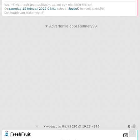
Wie mij niet heeft grootgebracht, zal mij ook niet klein krijgen!
Op
zaterdag 15 februari 2025 08:01
schreef
JustinK
het volgende:[/b]
Dot houdt van lekker vlot :P
▼ Advertentie door Refinery89
• woensdag 8 juli 2026 @ 19:17 • 179
FreshFruit