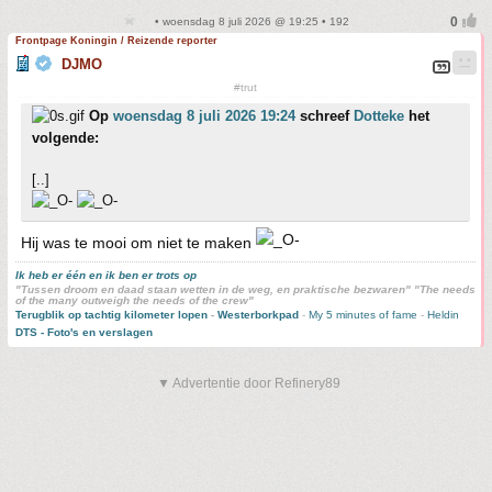
• woensdag 8 juli 2026 @ 19:25 • 192
Frontpage Koningin / Reizende reporter
DJMO
#trut
Op
woensdag 8 juli 2026 19:24
schreef
Dotteke
het
volgende:
[..]
Hij was te mooi om niet te maken
Ik heb er één en ik ben er trots op
"Tussen droom en daad staan wetten in de weg, en praktische bezwaren" "The needs
of the many outweigh the needs of the crew"
Terugblik op tachtig kilometer lopen
-
Westerborkpad
-
My 5 minutes of fame
-
Heldin
DTS - Foto's en verslagen
▼ Advertentie door Refinery89