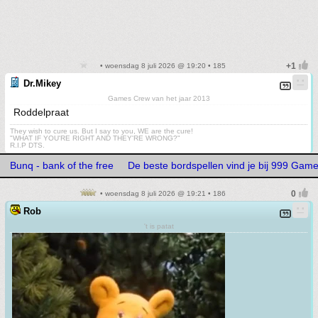
• woensdag 8 juli 2026 @ 19:20 • 185
Dr.Mikey
Games Crew van het jaar 2013
Roddelpraat
They wish to cure us. But I say to you, WE are the cure!
"WHAT IF YOU'RE RIGHT AND THEY'RE WRONG?"
R.I.P DTS.
Bunq - bank of the free
De beste bordspellen vind je bij 999 Gam
• woensdag 8 juli 2026 @ 19:21 • 186
Rob
't is patat