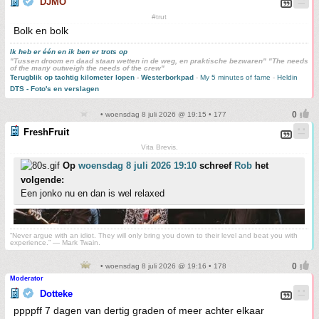
DJMO
#trut
Bolk en bolk
Ik heb er één en ik ben er trots op
"Tussen droom en daad staan wetten in de weg, en praktische bezwaren" "The needs
of the many outweigh the needs of the crew"
Terugblik op tachtig kilometer lopen
-
Westerborkpad
-
My 5 minutes of fame
-
Heldin
DTS - Foto's en verslagen
• woensdag 8 juli 2026 @ 19:15 • 177
FreshFruit
Vita Brevis.
Op
woensdag 8 juli 2026 19:10
schreef
Rob
het
volgende:
Een jonko nu en dan is wel relaxed
“Never argue with an idiot. They will only bring you down to their level and beat you with
experience.” ― Mark Twain.
• woensdag 8 juli 2026 @ 19:16 • 178
Moderator
Dotteke
ppppff 7 dagen van dertig graden of meer achter elkaar