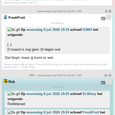
Dot houdt van lekker vlot :P
• woensdag 8 juli 2026 @ 19:26 • 194
FreshFruit
Vita Brevis.
Op
woensdag 8 juli 2026 19:19
schreef
DJMO
het
volgende:
[..]
D maand is nog geen 10 dagen oud.
Dat klopt, maar jij komt er wel.
“Never argue with an idiot. They will only bring you down to their level and beat you with
experience.” ― Mark Twain.
• woensdag 8 juli 2026 @ 19:26 • 195
Rob
't is patat
Op
woensdag 8 juli 2026 19:20
schreef
Dr.Mikey
het
volgende:
Roddelpraat
Op
woensdag 8 juli 2026 19:24
schreef
FreshFruit
het