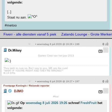
volgende:
[..]
Staat nu aan.
#metoo
Fiverr - alle diensten vanaf 5 piek
Zalando Lounge - Grote Merken,
• woensdag 8 juli 2026 @ 19:26 • 196
Dr.Mikey
Games Crew van het jaar 2013
They wish to cure us. But I say to you, WE are the cure!
"WHAT IF YOU'RE RIGHT AND THEY'RE WRONG?"
R.I.P DTS.
• woensdag 8 juli 2026 @ 19:27 • 197
Frontpage Koningin / Reizende reporter
DJMO
#trut
Op
woensdag 8 juli 2026 19:26
schreef
FreshFruit
het
volgende: