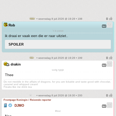
• woensdag 8 juli 2026 @ 19:28 • 198
Rob
't is patat
ik draai er vaak een die er raar uitziet..
SPOILER
• woensdag 8 juli 2026 @ 19:28 • 199
drakin
vurig typje
Thee
Do not meddle in the affairs of dragons, for you are lickable and taste good with chocolat,
caramel and whipped cream!
Freaks like me drink tea
• woensdag 8 juli 2026 @ 19:30 • 200
Frontpage Koningin / Reizende reporter
DJMO
#trut