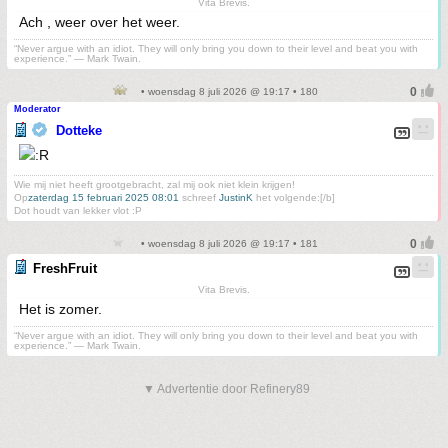
Vita Brevis.
Ach , weer over het weer.
“Never argue with an idiot. They will only bring you down to their level and beat you with
experience.” ― Mark Twain.
• woensdag 8 juli 2026 @ 19:17 • 180
Moderator
Dotteke
Wie mij niet heeft grootgebracht, zal mij ook niet klein krijgen!
Op
zaterdag 15 februari 2025 08:01
schreef
JustinK
het volgende:[/b]
Dot houdt van lekker vlot :P
• woensdag 8 juli 2026 @ 19:17 • 181
FreshFruit
Vita Brevis.
Het is zomer.
“Never argue with an idiot. They will only bring you down to their level and beat you with
experience.” ― Mark Twain.
▼ Advertentie door Refinery89