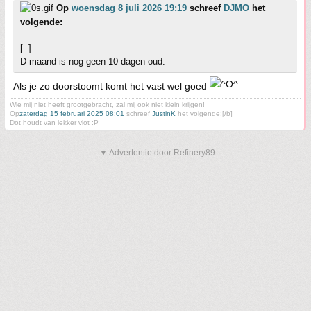
Op
woensdag 8 juli 2026 19:19
schreef
DJMO
het
volgende:
[..]
D maand is nog geen 10 dagen oud.
Als je zo doorstoomt komt het vast wel goed
Wie mij niet heeft grootgebracht, zal mij ook niet klein krijgen!
Op
zaterdag 15 februari 2025 08:01
schreef
JustinK
het volgende:[/b]
Dot houdt van lekker vlot :P
▼ Advertentie door Refinery89