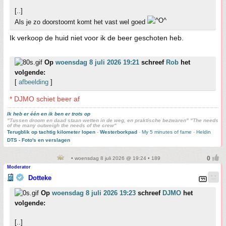
[..]
Als je zo doorstoomt komt het vast wel goed
Ik verkoop de huid niet voor ik de beer geschoten heb.
Op
woensdag 8 juli 2026 19:21
schreef
Rob
het
volgende:
[
afbeelding
]
* DJMO schiet beer af
Ik heb er één en ik ben er trots op
"Tussen droom en daad staan wetten in de weg, en praktische bezwaren" "The needs
of the many outweigh the needs of the crew"
Terugblik op tachtig kilometer lopen
-
Westerborkpad
-
My 5 minutes of fame
-
Heldin
DTS - Foto's en verslagen
• woensdag 8 juli 2026 @ 19:24 • 189
Moderator
Dotteke
Op
woensdag 8 juli 2026 19:23
schreef
DJMO
het
volgende:
[..]