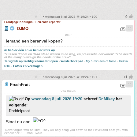
• woensdag 8 juli 2026 @ 19:24 • 190
Frontpage Koningin / Reizende reporter
DJMO
#trut
Iemand een berenvel kopen?
Ik heb er één en ik ben er trots op
"Tussen droom en daad staan wetten in de weg, en praktische bezwaren" "The needs
of the many outweigh the needs of the crew"
Terugblik op tachtig kilometer lopen
-
Westerborkpad
-
My 5 minutes of fame
-
Heldin
DTS - Foto's en verslagen
• woensdag 8 juli 2026 @ 19:24 • 191
FreshFruit
Vita Brevis.
Op
woensdag 8 juli 2026 19:20
schreef
Dr.Mikey
het
volgende:
Roddelpraat
Staat nu aan.
“Never argue with an idiot. They will only bring you down to their level and beat you with
experience.” ― Mark Twain.