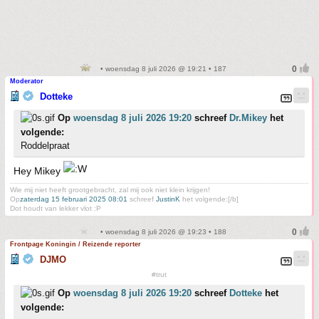
• woensdag 8 juli 2026 @ 19:21 • 187
Moderator
Dotteke
Op
woensdag 8 juli 2026 19:20
schreef
Dr.Mikey
het
volgende:
Roddelpraat
Hey Mikey
Wie mij niet heeft grootgebracht, zal mij ook niet klein krijgen!
Op
zaterdag 15 februari 2025 08:01
schreef
JustinK
het volgende:[/b]
Dot houdt van lekker vlot :P
• woensdag 8 juli 2026 @ 19:23 • 188
Frontpage Koningin / Reizende reporter
DJMO
#trut
Op
woensdag 8 juli 2026 19:20
schreef
Dotteke
het
volgende: