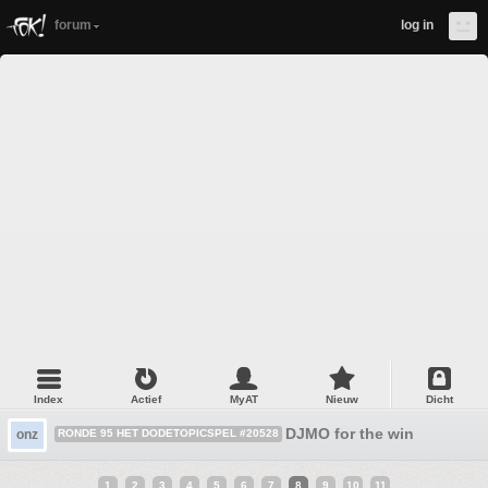
forum
log in
Index
Actief
MyAT
Nieuw
Dicht
DJMO for the win
onz
RONDE 95 HET DODETOPICSPEL #20528
1
2
3
4
5
6
7
8
9
10
11