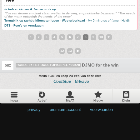
Nee
Ik heb er één en ik ben er trots op
"Tussen droom en daad staan wetten in de weg, en praktische bezwaren" "The needs
of the many outweigh the needs of the crew"
Terugblik op tachtig kilometer lopen
-
Westerborkpad
-
My 5 minutes of fame
-
Heldin
DTS - Foto's en verslagen
1
2
3
4
5
6
7
8
9
10
11
12
13
DJMO for the win
onz
RONDE 95 HET DODETOPICSPEL #20528
steun FOK! en koop via een van deze links
Coolblue
Bitvavo
Index
Actief
MyAT
Nieuw
Dicht
privacy
•
premium account
•
voorwaarden