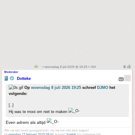
• woensdag 8 juli 2026 @ 19:25 • 193
Moderator
Dotteke
Op
woensdag 8 juli 2026 19:25
schreef
DJMO
het
volgende:
[..]
Hij was te mooi om niet te maken
Even adrem als altijd
Wie mij niet heeft grootgebracht, zal mij ook niet klein krijgen!
Op
zaterdag 15 februari 2025 08:01
schreef
JustinK
het volgende:[/b]