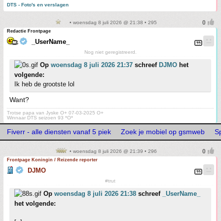
DTS - Foto's en verslagen
• woensdag 8 juli 2026 @ 21:38 • 295
Redactie Frontpage
_UserName_
Nog niet geregistreerd.
Op
woensdag 8 juli 2026 21:37
schreef
DJMO
het
volgende:
Ik heb de grootste lol
Want?
Trotse papa van Jyske O+ 07-03-2025 O+
Winnaar DTS seizoen 93 *O*
Fiverr - alle diensten vanaf 5 piek
Zoek je mobiel op gsmweb
S
• woensdag 8 juli 2026 @ 21:39 • 296
Frontpage Koningin / Reizende reporter
DJMO
#trut
Op
woensdag 8 juli 2026 21:38
schreef
_UserName_
het volgende: