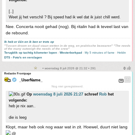
[..]
Weet jij het verschil ? Bij speed had ik wel dat ik juist chill werd.
Nee. Concerta nooit gehad (nog). Bij ritalin had ik teveel last van
de rebound.
Ik heb er één en ik ben er trots op
"Tussen droom en daad staan wetten in de weg, en praktische bezwaren" "The needs
of the many outweigh the needs of the crew"
Terugblik op tachtig kilometer lopen
-
Westerborkpad
-
My 5 minutes of fame
-
Heldin
DTS - Foto's en verslagen
• woensdag 8 juli 2026 @ 21:32 • 291
Redactie Frontpage
_UserName_
Nog niet geregistreerd.
Op
woensdag 8 juli 2026 21:27
schreef
Rob
het
volgende:
heb je nix aan..
die is leeg
Klopt, maar heb ook nog waar wat in zit. Hoewel, duurt niet lang