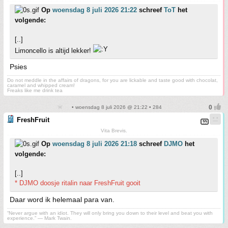
Op
woensdag 8 juli 2026 21:22
schreef
ToT
het
volgende:
[..]
Limoncello is altijd lekker!
Psies
Do not meddle in the affairs of dragons, for you are lickable and taste good with chocolat,
caramel and whipped cream!
Freaks like me drink tea
• woensdag 8 juli 2026 @ 21:22 • 284
FreshFruit
Vita Brevis.
Op
woensdag 8 juli 2026 21:18
schreef
DJMO
het
volgende:
[..]
* DJMO doosje ritalin naar FreshFruit gooit
Daar word ik helemaal para van.
“Never argue with an idiot. They will only bring you down to their level and beat you with
experience.” ― Mark Twain.