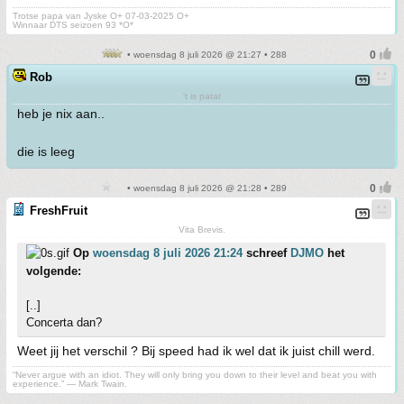
Trotse papa van Jyske O+ 07-03-2025 O+
Winnaar DTS seizoen 93 *O*
• woensdag 8 juli 2026 @ 21:27 • 288
Rob
't is patat
heb je nix aan..
die is leeg
• woensdag 8 juli 2026 @ 21:28 • 289
FreshFruit
Vita Brevis.
Op
woensdag 8 juli 2026 21:24
schreef
DJMO
het
volgende:
[..]
Concerta dan?
Weet jij het verschil ? Bij speed had ik wel dat ik juist chill werd.
“Never argue with an idiot. They will only bring you down to their level and beat you with
experience.” ― Mark Twain.