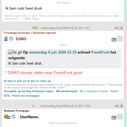
Vita Brevis.
Ik ben ook heel druk.
“Never argue with an idiot. They will only bring you down to their level and beat you with
experience.” ― Mark Twain.
• woensdag 8 juli 2026 @ 21:18 • 277
Frontpage Koningin / Reizende reporter
DJMO
#trut
Op
woensdag 8 juli 2026 21:15
schreef
FreshFruit
het
volgende:
Ik ben ook heel druk.
* DJMO doosje ritalin naar FreshFruit gooit
Ik heb er één en ik ben er trots op
"Tussen droom en daad staan wetten in de weg, en praktische bezwaren" "The needs
of the many outweigh the needs of the crew"
Terugblik op tachtig kilometer lopen
-
Westerborkpad
-
My 5 minutes of fame
-
Heldin
DTS - Foto's en verslagen
• woensdag 8 juli 2026 @ 21:20 • 278
Redactie Frontpage
_UserName_
Nog niet geregistreerd.