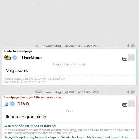
• woensdag 8 juli 2026 @ 21:35 • 293
Redactie Frontpage
_UserName_
Nog niet geregistreerd.
Volglasbolk
Trotse papa van Jyske O+ 07-03-2025 O+
Winnaar DTS seizoen 93 *O*
• woensdag 8 juli 2026 @ 21:37 • 294
Frontpage Koningin / Reizende reporter
DJMO
#trut
Ik heb de grootste lol
Ik heb er één en ik ben er trots op
"Tussen droom en daad staan wetten in de weg, en praktische bezwaren" "The needs
of the many outweigh the needs of the crew"
Terugblik op tachtig kilometer lopen
-
Westerborkpad
-
My 5 minutes of fame
-
Heldin