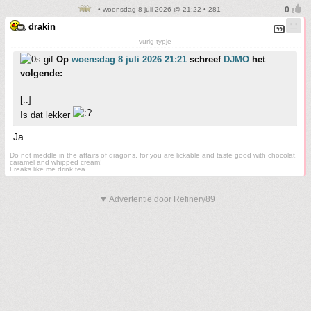
• woensdag 8 juli 2026 @ 21:22 • 281
drakin
vurig typje
Op
woensdag 8 juli 2026 21:21
schreef
DJMO
het
volgende:
[..]
Is dat lekker
Ja
Do not meddle in the affairs of dragons, for you are lickable and taste good with chocolat,
caramel and whipped cream!
Freaks like me drink tea
▼ Advertentie door Refinery89