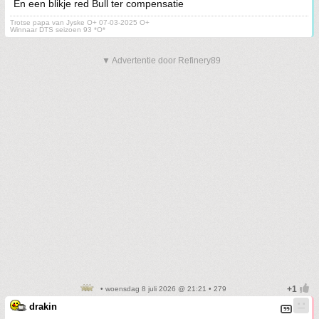
En een blikje red Bull ter compensatie
Trotse papa van Jyske O+ 07-03-2025 O+
Winnaar DTS seizoen 93 *O*
▼ Advertentie door Refinery89
• woensdag 8 juli 2026 @ 21:21 • 279
drakin