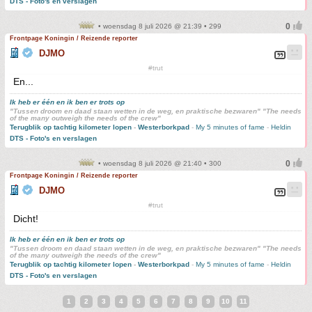
DTS - Foto's en verslagen
• woensdag 8 juli 2026 @ 21:39 • 299
Frontpage Koningin / Reizende reporter
DJMO
#trut
En...
Ik heb er één en ik ben er trots op
"Tussen droom en daad staan wetten in de weg, en praktische bezwaren" "The needs
of the many outweigh the needs of the crew"
Terugblik op tachtig kilometer lopen
-
Westerborkpad
-
My 5 minutes of fame
-
Heldin
DTS - Foto's en verslagen
• woensdag 8 juli 2026 @ 21:40 • 300
Frontpage Koningin / Reizende reporter
DJMO
#trut
Dicht!
Ik heb er één en ik ben er trots op
"Tussen droom en daad staan wetten in de weg, en praktische bezwaren" "The needs
of the many outweigh the needs of the crew"
Terugblik op tachtig kilometer lopen
-
Westerborkpad
-
My 5 minutes of fame
-
Heldin
DTS - Foto's en verslagen
1
2
3
4
5
6
7
8
9
10
11