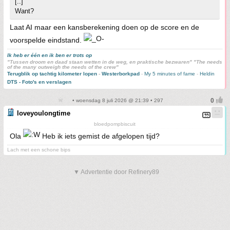
[..]
Want?
Laat AI maar een kansberekening doen op de score en de
voorspelde eindstand.
Ik heb er één en ik ben er trots op
"Tussen droom en daad staan wetten in de weg, en praktische bezwaren" "The needs
of the many outweigh the needs of the crew"
Terugblik op tachtig kilometer lopen
-
Westerborkpad
-
My 5 minutes of fame
-
Heldin
DTS - Foto's en verslagen
• woensdag 8 juli 2026 @ 21:39 • 297
loveyoulongtime
bloedpompbiscuit
Ola
Heb ik iets gemist de afgelopen tijd?
Lach met een schone bips
▼ Advertentie door Refinery89