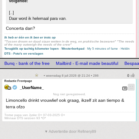
volgende:
[..]
Daar word ik helemaal para van.
Concerta dan?
Ik heb er één en ik ben er trots op
"Tussen droom en daad staan wetten in de weg, en praktische bezwaren" "The needs
of the many outweigh the needs of the crew"
Terugblik op tachtig kilometer lopen
-
Westerborkpad
-
My 5 minutes of fame
-
Heldin
DTS - Foto's en verslagen
Bunq - bank of the free
Mailbird - E-mail made beautiful
Bespaar
• woensdag 8 juli 2026 @ 21:24 • 286
Redactie Frontpage
_UserName_
Nog niet geregistreerd.
Limoncello drinkt vrouwlief ook graag, ikzelf zit aan tiempo &
terra ofzo
Trotse papa van Jyske O+ 07-03-2025 O+
Winnaar DTS seizoen 93 *O*
▼ Advertentie door Refinery89