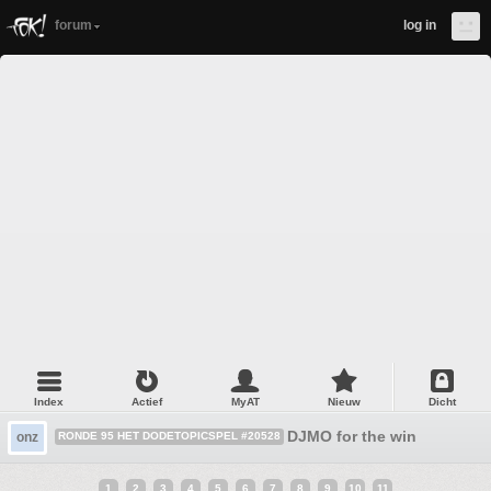
forum
log in
Index
Actief
MyAT
Nieuw
Dicht
DJMO for the win
onz
RONDE 95 HET DODETOPICSPEL #20528
1
2
3
4
5
6
7
8
9
10
11