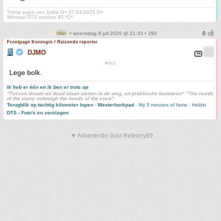
Trotse papa van Jyske O+ 07-03-2025 O+
Winnaar DTS seizoen 93 *O*
• woensdag 8 juli 2026 @ 21:33 • 292
Frontpage Koningin / Reizende reporter
DJMO
#trut
Lege bolk.
Ik heb er één en ik ben er trots op
"Tussen droom en daad staan wetten in de weg, en praktische bezwaren" "The needs
of the many outweigh the needs of the crew"
Terugblik op tachtig kilometer lopen
-
Westerborkpad
-
My 5 minutes of fame
-
Heldin
DTS - Foto's en verslagen
▼ Advertentie door Refinery89