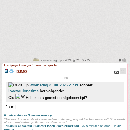
• woensdag 8 juli 2026 @ 21:39 • 298
Frontpage Koningin / Reizende reporter
DJMO
#trut
Op
woensdag 8 juli 2026 21:39
schreef
loveyoulongtime
het volgende:
Ola
Heb ik iets gemist de afgelopen tijd?
Ja mij.
Ik heb er één en ik ben er trots op
"Tussen droom en daad staan wetten in de weg, en praktische bezwaren" "The needs
of the many outweigh the needs of the crew"
Terugblik op tachtig kilometer lopen
-
Westerborkpad
-
My 5 minutes of fame
-
Heldin