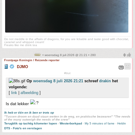
Do not meddle in the affairs of dragons, for you are lickable and taste good with chocolat,
caramel and whipped cream!
Freaks like me drink tea
• woensdag 8 juli 2026 @ 21:21 • 280
Frontpage Koningin / Reizende reporter
DJMO
#trut
Op
woensdag 8 juli 2026 21:21
schreef
drakin
het
volgende:
[
link
|
afbeelding
]
Is dat lekker
Ik heb er één en ik ben er trots op
"Tussen droom en daad staan wetten in de weg, en praktische bezwaren" "The needs
of the many outweigh the needs of the crew"
Terugblik op tachtig kilometer lopen
-
Westerborkpad
-
My 5 minutes of fame
-
Heldin
DTS - Foto's en verslagen