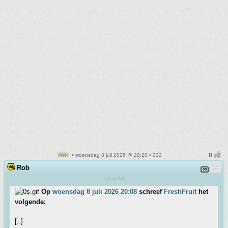
• woensdag 8 juli 2026 @ 20:20 • 232
Rob
't is patat
Op
woensdag 8 juli 2026 20:08
schreef
FreshFruit
het
volgende:
[..]