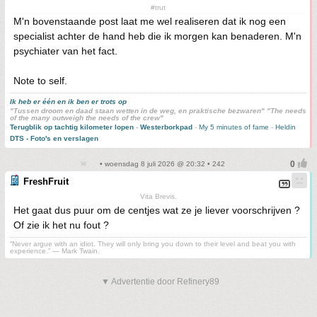
#trut
M'n bovenstaande post laat me wel realiseren dat ik nog een
specialist achter de hand heb die ik morgen kan benaderen. M'n
psychiater van het fact.
Note to self.
Ik heb er één en ik ben er trots op
"Tussen droom en daad staan wetten in de weg, en praktische bezwaren" "The needs
of the many outweigh the needs of the crew"
Terugblik op tachtig kilometer lopen
-
Westerborkpad
-
My 5 minutes of fame
-
Heldin
DTS - Foto's en verslagen
• woensdag 8 juli 2026 @ 20:32 • 242
FreshFruit
Vita Brevis.
Het gaat dus puur om de centjes wat ze je liever voorschrijven ?
Of zie ik het nu fout ?
“Never argue with an idiot. They will only bring you down to their level and beat you with
experience.” ― Mark Twain.
▼ Advertentie door Refinery89