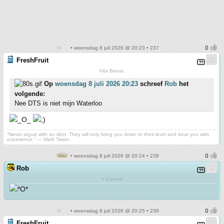
• woensdag 8 juli 2026 @ 20:23 • 237
FreshFruit
Vita Brevis.
Op
woensdag 8 juli 2026 20:23
schreef
Rob
het
volgende:
Nee DTS is niet mijn Waterloo
“Never argue with an idiot. They will only bring you down to their level and beat you with
experience.” ― Mark Twain.
• woensdag 8 juli 2026 @ 20:24 • 238
Rob
't is patat
• woensdag 8 juli 2026 @ 20:25 • 239
FreshFruit