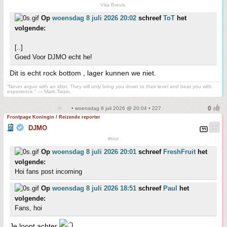
Vita Brevis.
Op
woensdag 8 juli 2026 20:02
schreef
ToT
het
volgende:
[..]
Goed Voor DJMO echt he!
Dit is echt rock bottom , lager kunnen we niet.
“Never argue with an idiot. They will only bring you down to their level and beat you with
experience.” ― Mark Twain.
• woensdag 8 juli 2026 @ 20:04 • 227
Frontpage Koningin / Reizende reporter
DJMO
#trut
Op
woensdag 8 juli 2026 20:01
schreef
FreshFruit
het
volgende:
Hoi fans post incoming
Op
woensdag 8 juli 2026 18:51
schreef
Paul
het
volgende:
Fans, hoi
Je loopt achter