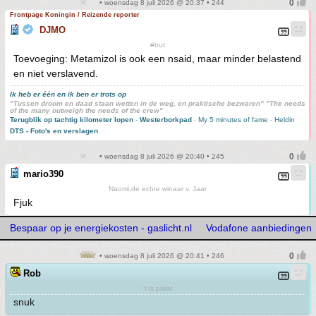
• woensdag 8 juli 2026 @ 20:37 • 244
Frontpage Koningin / Reizende reporter
DJMO
#trut
Toevoeging: Metamizol is ook een nsaid, maar minder belastend
en niet verslavend.
Ik heb er één en ik ben er trots op
"Tussen droom en daad staan wetten in de weg, en praktische bezwaren" "The needs
of the many outweigh the needs of the crew"
Terugblik op tachtig kilometer lopen
-
Westerborkpad
-
My 5 minutes of fame
-
Heldin
DTS - Foto's en verslagen
• woensdag 8 juli 2026 @ 20:40 • 245
mario390
Naomi,de echte winaar v. Jaar
Fjuk
Bespaar op je energiekosten - gaslicht.nl
Vodafone aanbiedingen
• woensdag 8 juli 2026 @ 20:41 • 246
Rob
't is patat
snuk