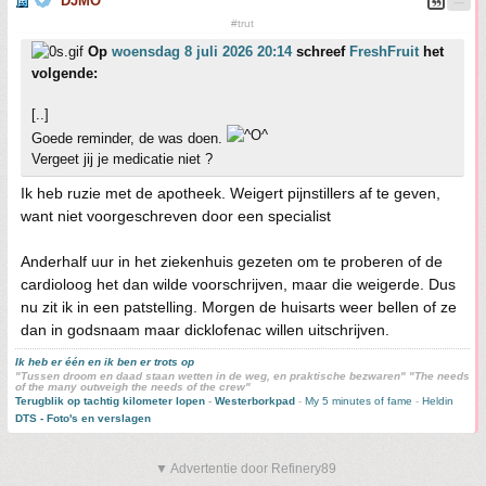
DJMO
#trut
Op
woensdag 8 juli 2026 20:14
schreef
FreshFruit
het
volgende:
[..]
Goede reminder, de was doen.
Vergeet jij je medicatie niet ?
Ik heb ruzie met de apotheek. Weigert pijnstillers af te geven,
want niet voorgeschreven door een specialist
Anderhalf uur in het ziekenhuis gezeten om te proberen of de
cardioloog het dan wilde voorschrijven, maar die weigerde. Dus
nu zit ik in een patstelling. Morgen de huisarts weer bellen of ze
dan in godsnaam maar dicklofenac willen uitschrijven.
Ik heb er één en ik ben er trots op
"Tussen droom en daad staan wetten in de weg, en praktische bezwaren" "The needs
of the many outweigh the needs of the crew"
Terugblik op tachtig kilometer lopen
-
Westerborkpad
-
My 5 minutes of fame
-
Heldin
DTS - Foto's en verslagen
▼ Advertentie door Refinery89