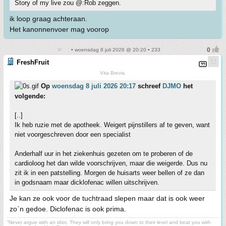
Story of my live zou @:Rob zeggen.
ik loop graag achteraan.
Het kanonnenvoer mag voorop
• woensdag 8 juli 2026 @ 20:20 • 233
FreshFruit
Vita Brevis.
Op
woensdag 8 juli 2026 20:17
schreef
DJMO
het
volgende:
[..]
Ik heb ruzie met de apotheek. Weigert pijnstillers af te geven, want
niet voorgeschreven door een specialist
Anderhalf uur in het ziekenhuis gezeten om te proberen of de
cardioloog het dan wilde voorschrijven, maar die weigerde. Dus nu
zit ik in een patstelling. Morgen de huisarts weer bellen of ze dan
in godsnaam maar dicklofenac willen uitschrijven.
Je kan ze ook voor de tuchtraad slepen maar dat is ook weer
zo`n gedoe. Diclofenac is ook prima.
“Never argue with an idiot. They will only bring you down to their level and beat you with