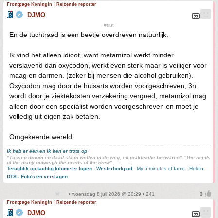
Frontpage Koningin / Reizende reporter
DJMO
#trut
En de tuchtraad is een beetje overdreven natuurlijk.
Ik vind het alleen idioot, want metamizol werkt minder
verslavend dan oxycodon, werkt even sterk maar is veiliger voor
maag en darmen. (zeker bij mensen die alcohol gebruiken).
Oxycodon mag door de huisarts worden voorgeschreven, 3n
wordt door je ziektekosten verzekering vergoed, metamizol mag
alleen door een specialist worden voorgeschreven en moet je
volledig uit eigen zak betalen.
Omgekeerde wereld.
Ik heb er één en ik ben er trots op
"Tussen droom en daad staan wetten in de weg, en praktische bezwaren" "The needs
of the many outweigh the needs of the crew"
Terugblik op tachtig kilometer lopen
-
Westerborkpad
-
My 5 minutes of fame
-
Heldin
DTS - Foto's en verslagen
• woensdag 8 juli 2026 @ 20:29 • 241
Frontpage Koningin / Reizende reporter
DJMO