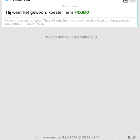
Vita Brevis.
Hij weet het gewoon, koester hem
@DJMO
“Never argue with an idiot. They will only bring you down to their level and beat you with
experience.” ― Mark Twain.
▼ Advertentie door Refinery89
• woensdag 8 juli 2026 @ 20:27 • 240