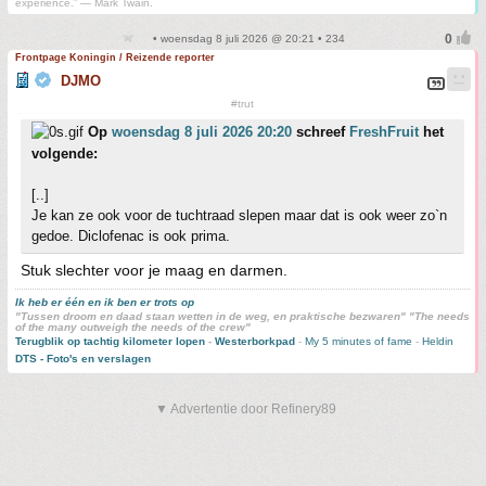
experience.” ― Mark Twain.
• woensdag 8 juli 2026 @ 20:21 • 234
Frontpage Koningin / Reizende reporter
DJMO
#trut
Op
woensdag 8 juli 2026 20:20
schreef
FreshFruit
het
volgende:
[..]
Je kan ze ook voor de tuchtraad slepen maar dat is ook weer zo`n
gedoe. Diclofenac is ook prima.
Stuk slechter voor je maag en darmen.
Ik heb er één en ik ben er trots op
"Tussen droom en daad staan wetten in de weg, en praktische bezwaren" "The needs
of the many outweigh the needs of the crew"
Terugblik op tachtig kilometer lopen
-
Westerborkpad
-
My 5 minutes of fame
-
Heldin
DTS - Foto's en verslagen
▼ Advertentie door Refinery89