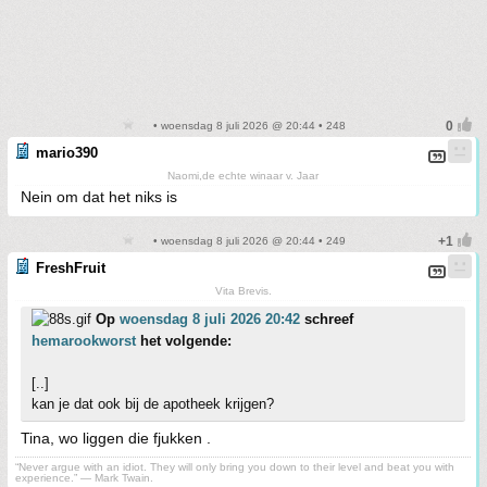
• woensdag 8 juli 2026 @ 20:44 • 248
mario390
Naomi,de echte winaar v. Jaar
Nein om dat het niks is
• woensdag 8 juli 2026 @ 20:44 • 249
FreshFruit
Vita Brevis.
Op
woensdag 8 juli 2026 20:42
schreef
hemarookworst
het volgende:
[..]
kan je dat ook bij de apotheek krijgen?
Tina, wo liggen die fjukken .
“Never argue with an idiot. They will only bring you down to their level and beat you with
experience.” ― Mark Twain.