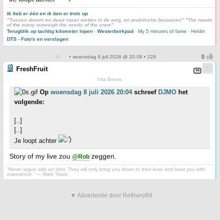
Ik heb er één en ik ben er trots op
"Tussen droom en daad staan wetten in de weg, en praktische bezwaren" "The needs
of the many outweigh the needs of the crew"
Terugblik op tachtig kilometer lopen
-
Westerborkpad
-
My 5 minutes of fame
-
Heldin
DTS - Foto's en verslagen
• woensdag 8 juli 2026 @ 20:08 • 228
FreshFruit
Vita Brevis.
Op
woensdag 8 juli 2026 20:04
schreef
DJMO
het
volgende:
[..]
[..]
Je loopt achter
Story of my live zou
zeggen.
@Rob
“Never argue with an idiot. They will only bring you down to their level and beat you with
experience.” ― Mark Twain.
▼ Advertentie door Refinery89