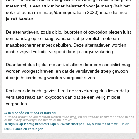
metamizol, is een stuk minder belastend voor je maag (heb het
ook gehad na m'n maag/darmoperatie in 2023) maar die moet
je zelf betalen.
De alternatieven, zoals diclo, ibuprofen of oxycodon plegen juist
een aanslag op je maag, vandaar dat je verplicht ook een
maagbeschermer moet gebuiken. Deze alternatieven worden
echter vrijwel volledig vergoed door je zorgverzekering.
Daar komt dus bij dat metamizol alleen door een specialist mag
worden voorgeschreven, en dat de verslavende troep gewoon
door je huisarts mag worden voorgeschreven.
Kort door de bocht gezien heeft de verzekering dus liever dat je
verslaafd raakt aan oxycodon dan dat ze een veilig middel
vergoeden.
Ik heb er één en ik ben er trots op
"Tussen droom en daad staan wetten in de weg, en praktische bezwaren" "The needs
of the many outweigh the needs of the crew"
Terugblik op tachtig kilometer lopen
-
Westerborkpad
-
My 5 minutes of fame
-
Heldin
DTS - Foto's en verslagen