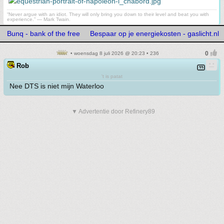
“Never argue with an idiot. They will only bring you down to their level and beat you with
experience.” ― Mark Twain.
Bunq - bank of the free
Bespaar op je energiekosten - gaslicht.nl
• woensdag 8 juli 2026 @ 20:23 • 236
Rob
't is patat
Nee DTS is niet mijn Waterloo
▼ Advertentie door Refinery89