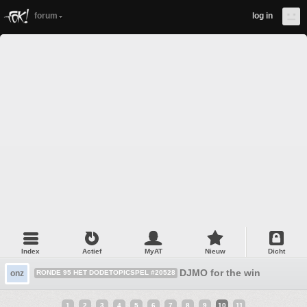
forum
log in
Index
Actief
MyAT
Nieuw
Dicht
DJMO for the win
onz
RONDE 95 HET DODETOPICSPEL #20528
1
2
3
4
5
6
7
8
9
10
11