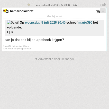
• woensdag 8 juli 2026 @ 20:42 • 247
hemarookworst
Man bijt worst
Op
woensdag 8 juli 2026 20:40
schreef
mario390
het
volgende:
Fjuk
kan je dat ook bij de apotheek krijgen?
Uw ADH vitamine Worst
Met vriendelijke groenten
▼ Advertentie door Refinery89