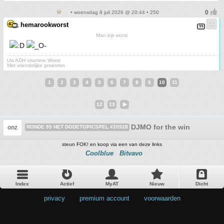
• woensdag 8 juli 2026 @ 20:44 • 250
hemarookworst
Man bijt worst
Uw ADH vitamine Worst
Met vriendelijke groenten
1
2
3
4
5
6
7
8
9
10
11
12
13
DJMO for the win
onz
RONDE 95 HET DODETOPICSPEL #20528
steun FOK! en koop via een van deze links
Coolblue
Bitvavo
Index
Actief
MyAT
Nieuw
Dicht
privacy
•
premium account
•
voorwaarden