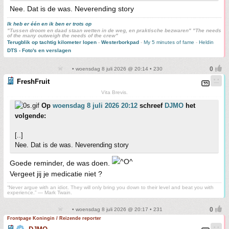
Nee. Dat is de was. Neverending story
Ik heb er één en ik ben er trots op
"Tussen droom en daad staan wetten in de weg, en praktische bezwaren" "The needs
of the many outweigh the needs of the crew"
Terugblik op tachtig kilometer lopen
-
Westerborkpad
-
My 5 minutes of fame
-
Heldin
DTS - Foto's en verslagen
• woensdag 8 juli 2026 @ 20:14 • 230
FreshFruit
Vita Brevis.
Op
woensdag 8 juli 2026 20:12
schreef
DJMO
het
volgende:
[..]
Nee. Dat is de was. Neverending story
Goede reminder, de was doen.
Vergeet jij je medicatie niet ?
“Never argue with an idiot. They will only bring you down to their level and beat you with
experience.” ― Mark Twain.
• woensdag 8 juli 2026 @ 20:17 • 231
Frontpage Koningin / Reizende reporter