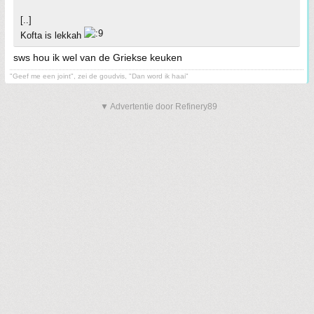
[..]
Kofta is lekkah
sws hou ik wel van de Griekse keuken
"Geef me een joint", zei de goudvis, "Dan word ik haai"
▼ Advertentie door Refinery89