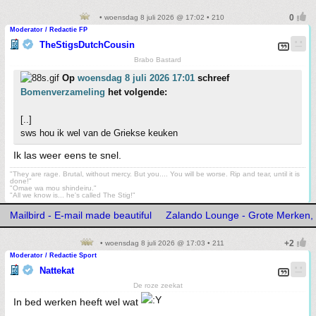
• woensdag 8 juli 2026 @ 17:02 • 210
Moderator / Redactie FP
TheStigsDutchCousin
Brabo Bastard
Op
woensdag 8 juli 2026 17:01
schreef
Bomenverzameling
het volgende:
[..]
sws hou ik wel van de Griekse keuken
Ik las weer eens te snel.
"They are rage. Brutal, without mercy. But you.... You will be worse. Rip and tear, until it is
done!"
"Omae wa mou shindeiru."
"All we know is... he's called The Stig!"
Mailbird - E-mail made beautiful
Zalando Lounge - Grote Merken, 
• woensdag 8 juli 2026 @ 17:03 • 211
Moderator / Redactie Sport
Nattekat
De roze zeekat
In bed werken heeft wel wat