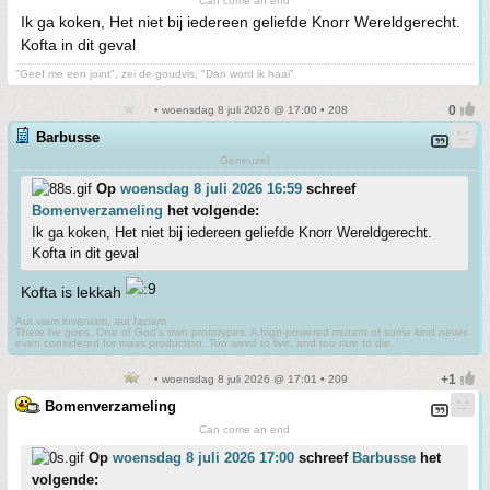
Can come an end
Ik ga koken, Het niet bij iedereen geliefde Knorr Wereldgerecht.
Kofta in dit geval
"Geef me een joint", zei de goudvis, "Dan word ik haai"
• woensdag 8 juli 2026 @ 17:00 • 208
Barbusse
Geneuzel
Op
woensdag 8 juli 2026 16:59
schreef
Bomenverzameling
het volgende:
Ik ga koken, Het niet bij iedereen geliefde Knorr Wereldgerecht.
Kofta in dit geval
Kofta is lekkah
Aut viam inveniam, aut faciam
There he goes. One of God's own prototypes. A high-powered mutant of some kind never
even considered for mass production. Too weird to live, and too rare to die.
• woensdag 8 juli 2026 @ 17:01 • 209
Bomenverzameling
Can come an end
Op
woensdag 8 juli 2026 17:00
schreef
Barbusse
het
volgende: