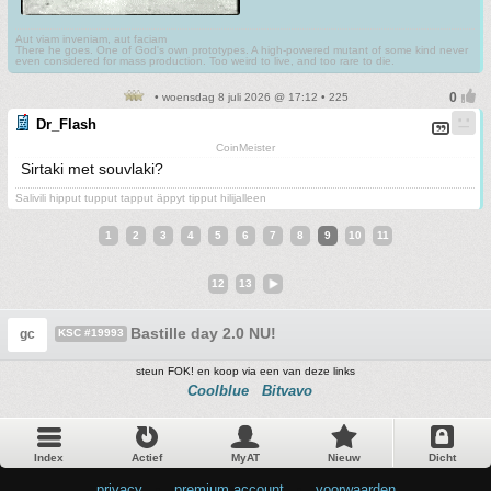
Aut viam inveniam, aut faciam
There he goes. One of God's own prototypes. A high-powered mutant of some kind never
even considered for mass production. Too weird to live, and too rare to die.
• woensdag 8 juli 2026 @ 17:12 • 225
Dr_Flash
CoinMeister
Sirtaki met souvlaki?
Salivili hipput tupput tapput äppyt tipput hilijalleen
1
2
3
4
5
6
7
8
9
10
11
12
13
Bastille day 2.0 NU!
gc
KSC #19993
steun FOK! en koop via een van deze links
Coolblue
Bitvavo
Index
Actief
MyAT
Nieuw
Dicht
privacy
•
premium account
•
voorwaarden