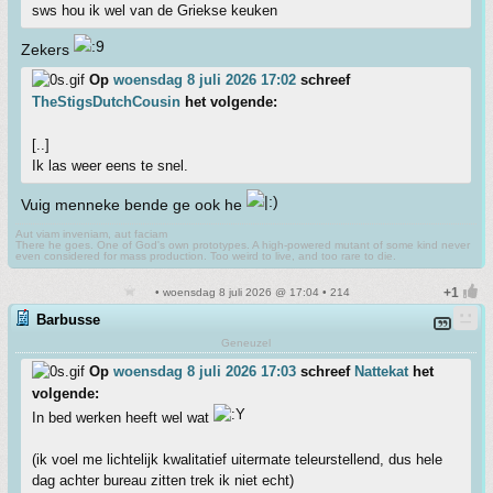
sws hou ik wel van de Griekse keuken
Zekers
Op
woensdag 8 juli 2026 17:02
schreef
TheStigsDutchCousin
het volgende:
[..]
Ik las weer eens te snel.
Vuig menneke bende ge ook he
Aut viam inveniam, aut faciam
There he goes. One of God's own prototypes. A high-powered mutant of some kind never
even considered for mass production. Too weird to live, and too rare to die.
• woensdag 8 juli 2026 @ 17:04 • 214
Barbusse
Geneuzel
Op
woensdag 8 juli 2026 17:03
schreef
Nattekat
het
volgende:
In bed werken heeft wel wat
(ik voel me lichtelijk kwalitatief uitermate teleurstellend, dus hele
dag achter bureau zitten trek ik niet echt)