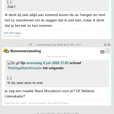
[..]
Ziek?
Ik denk bij ziek altijd aan kotsend boven de wc hangen en vind
het zo overdreven om te zeggen dat ik ziek ben, maar ik denk
dat je het wel zo kan noemen.
100.000 katjes
Fuck the EBU!
• woensdag 8 juli 2026 @ 17:05 • 217
Bomenverzameling
Can come an end
Op
woensdag 8 juli 2026 17:02
schreef
TheStigsDutchCousin
het volgende:
[..]
Ik las weer eens te snel.
je zag een naakte Nana Mouskouri voor je? Of Stefania
Liberakakis?
"Geef me een joint", zei de goudvis, "Dan word ik haai"