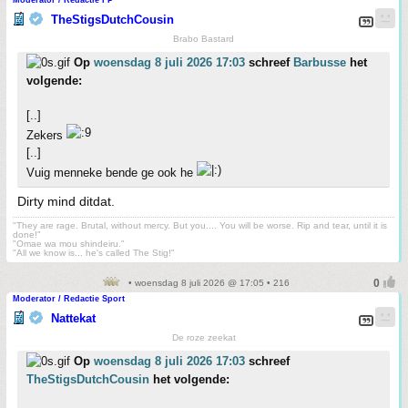
Moderator / Redactie FP
TheStigsDutchCousin
Brabo Bastard
Op
woensdag 8 juli 2026 17:03
schreef
Barbusse
het
volgende:
[..]
Zekers
[..]
Vuig menneke bende ge ook he
Dirty mind ditdat.
"They are rage. Brutal, without mercy. But you.... You will be worse. Rip and tear, until it is
done!"
"Omae wa mou shindeiru."
"All we know is... he's called The Stig!"
• woensdag 8 juli 2026 @ 17:05 • 216
Moderator / Redactie Sport
Nattekat
De roze zeekat
Op
woensdag 8 juli 2026 17:03
schreef
TheStigsDutchCousin
het volgende: