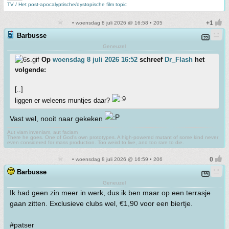
TV / Het post-apocalyptische/dystopische film topic
• woensdag 8 juli 2026 @ 16:58 • 205
Barbusse
Geneuzel
Op
woensdag 8 juli 2026 16:52
schreef
Dr_Flash
het
volgende:
[..]
liggen er weleens muntjes daar?
Vast wel, nooit naar gekeken
Aut viam inveniam, aut faciam
There he goes. One of God's own prototypes. A high-powered mutant of some kind never
even considered for mass production. Too weird to live, and too rare to die.
• woensdag 8 juli 2026 @ 16:59 • 206
Barbusse
Geneuzel
Ik had geen zin meer in werk, dus ik ben maar op een terrasje
gaan zitten. Exclusieve clubs wel, €1,90 voor een biertje.
#patser