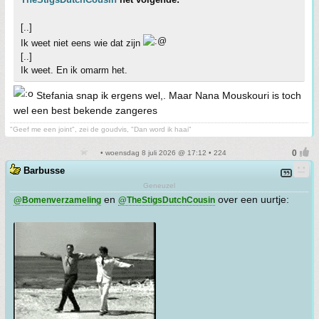
[..]
Ik weet niet eens wie dat zijn
[..]
Ik weet. En ik omarm het.
Stefania snap ik ergens wel,. Maar Nana Mouskouri is toch
wel een best bekende zangeres
"Geef me een joint", zei de goudvis, "Dan word ik haai"
• woensdag 8 juli 2026 @ 17:12 • 224
Barbusse
Geneuzel
en
over een uurtje:
@Bomenverzameling
@TheStigsDutchCousin