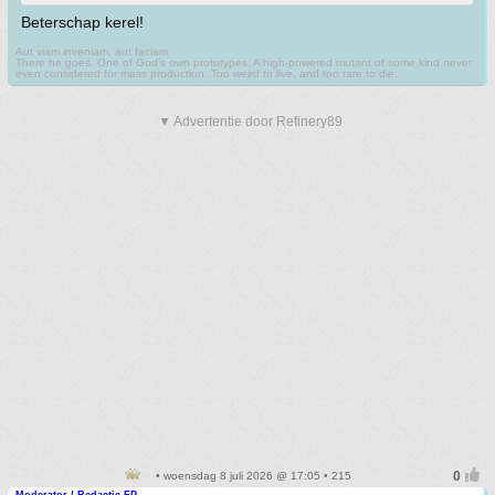
Beterschap kerel!
Aut viam inveniam, aut faciam
There he goes. One of God's own prototypes. A high-powered mutant of some kind never
even considered for mass production. Too weird to live, and too rare to die.
▼ Advertentie door Refinery89
• woensdag 8 juli 2026 @ 17:05 • 215