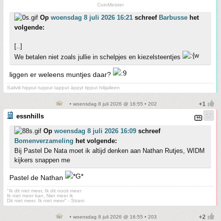
CoinMeister
Op
woensdag 8 juli 2026 16:21
schreef
Barbusse
het
volgende:
[..]
We betalen niet zoals jullie in schelpjes en kiezelsteentjes
liggen er weleens muntjes daar?
Salivili hipput tupput tapput äppyt tipput hilijalleen
• woensdag 8 juli 2026 @ 16:55 • 202
essnhills
Op
woensdag 8 juli 2026 16:09
schreef
Bomenverzameling
het volgende:
Bij Pastel De Nata moet ik altijd denken aan Nathan Rutjes, WIDM
kijkers snappen me
Pastel de Nathan
"Ik dit niet meer, Ik dit nooit meer
Ik niet meer kan, Niet meer ik
Dit niet meer, Ik niet meer" - Strani
• woensdag 8 juli 2026 @ 16:55 • 203