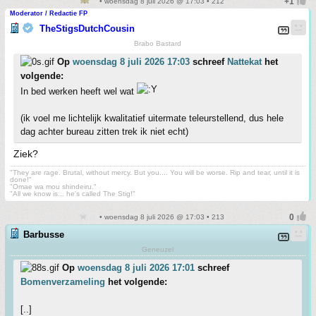
• woensdag 8 juli 2026 @ 17:03 • 212
Moderator / Redactie FP
TheStigsDutchCousin
Brabo Bastard
Op
woensdag 8 juli 2026 17:03
schreef
Nattekat
het
volgende:
In bed werken heeft wel wat
(ik voel me lichtelijk kwalitatief uitermate teleurstellend, dus hele
dag achter bureau zitten trek ik niet echt)
Ziek?
"They are rage. Brutal, without mercy. But you.... You will be worse. Rip and tear, until it is
done!"
"Omae wa mou shindeiru."
"All we know is... he's called The Stig!"
• woensdag 8 juli 2026 @ 17:03 • 213
Barbusse
Geneuzel
Op
woensdag 8 juli 2026 17:01
schreef
Bomenverzameling
het volgende:
[..]