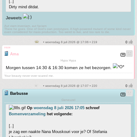
[..]
Dirty mind ditdat.
Jeweets
Aut viam inveniam, aut faciam
There he goes. One of God's own prototypes. A high-powered mutant of some kind never
even considered for mass production. Too weird to live, and too rare to die.
• woensdag 8 juli 2026 @ 17:06 • 219
roze
Ama
Hypa Hypa
Morgen tussen 14:30 & 16:30 komen ze het bezorgen.
Your beauty never ever scared me.
• woensdag 8 juli 2026 @ 17:07 • 220
Barbusse
Geneuzel
Op
woensdag 8 juli 2026 17:05
schreef
Bomenverzameling
het volgende:
[..]
je zag een naakte Nana Mouskouri voor je? Of Stefania