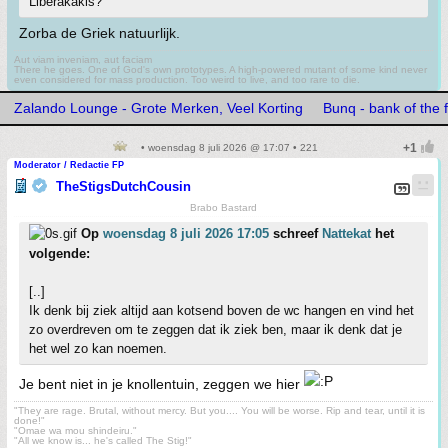
Liberakakis?
Zorba de Griek natuurlijk.
Aut viam inveniam, aut faciam
There he goes. One of God's own prototypes. A high-powered mutant of some kind never
even considered for mass production. Too weird to live, and too rare to die.
Zalando Lounge - Grote Merken, Veel Korting
Bunq - bank of the 
• woensdag 8 juli 2026 @ 17:07 • 221
Moderator / Redactie FP
TheStigsDutchCousin
Brabo Bastard
Op
woensdag 8 juli 2026 17:05
schreef
Nattekat
het
volgende:
[..]
Ik denk bij ziek altijd aan kotsend boven de wc hangen en vind het
zo overdreven om te zeggen dat ik ziek ben, maar ik denk dat je
het wel zo kan noemen.
Je bent niet in je knollentuin, zeggen we hier
"They are rage. Brutal, without mercy. But you.... You will be worse. Rip and tear, until it is
done!"
"Omae wa mou shindeiru."
"All we know is... he's called The Stig!"