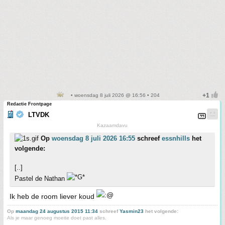
• woensdag 8 juli 2026 @ 16:56 • 204
Redactie Frontpage
LTVDK
Kazaamdavu
Op
woensdag 8 juli 2026 16:55
schreef
essnhills
het
volgende:
[..]
Pastel de Nathan
Ik heb de room liever koud
Op
maandag 24 augustus 2015 11:34
schreef
Yasmin23
het volgende:
Als je maar genoeg moeite doet past alles.
_____