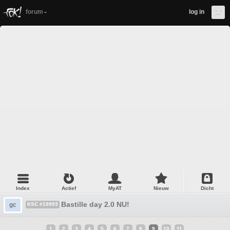
forum
log in
Index
Actief
MyAT
Nieuw
Dicht
Bastille day 2.0 NU!
gc
KSC #19993
1
2
3
4
5
6
7
8
9
10
11