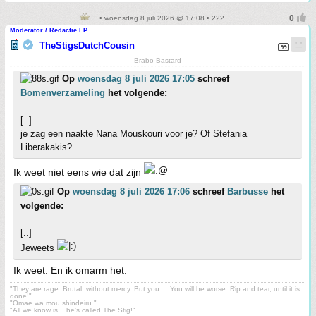
• woensdag 8 juli 2026 @ 17:08 • 222
Moderator / Redactie FP
TheStigsDutchCousin
Brabo Bastard
Op
woensdag 8 juli 2026 17:05
schreef
Bomenverzameling
het volgende:
[..]
je zag een naakte Nana Mouskouri voor je? Of Stefania
Liberakakis?
Ik weet niet eens wie dat zijn
Op
woensdag 8 juli 2026 17:06
schreef
Barbusse
het
volgende:
[..]
Jeweets
Ik weet. En ik omarm het.
"They are rage. Brutal, without mercy. But you.... You will be worse. Rip and tear, until it is
done!"
"Omae wa mou shindeiru."
"All we know is... he's called The Stig!"