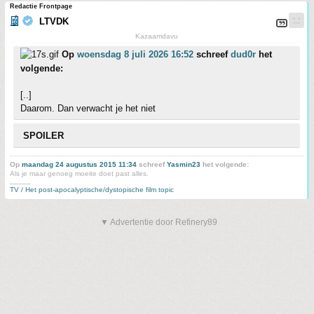
Redactie Frontpage
LTVDK
Kazaamdavu
Op
woensdag 8 juli 2026 16:52
schreef
dud0r
het
volgende:
[..]
Daarom. Dan verwacht je het niet
SPOILER
Op
maandag 24 augustus 2015 11:34
schreef
Yasmin23
het volgende:
Als je maar genoeg moeite doet past alles.
_____
TV / Het post-apocalyptische/dystopische film topic
▼ Advertentie door Refinery89