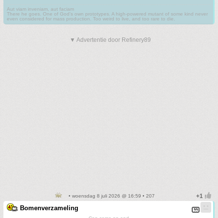
Aut viam inveniam, aut faciam
There he goes. One of God's own prototypes. A high-powered mutant of some kind never
even considered for mass production. Too weird to live, and too rare to die.
▼ Advertentie door Refinery89
• woensdag 8 juli 2026 @ 16:59 • 207
Bomenverzameling