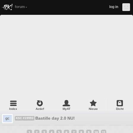
forum
log in
Index
Actief
MyAT
Nieuw
Dicht
Bastille day 2.0 NU!
gc
KSC #19993
1
2
3
4
5
6
7
8
9
10
11