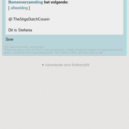
Bomenverzameling
het volgende:
[
afbeelding
]
@:TheStigsDutchCousin
Dit is Stefania
Sow
Aut viam inveniam, aut faciam
There he goes. One of God's own prototypes. A high-powered mutant of some kind never
even considered for mass production. Too weird to live, and too rare to die.
▼ Advertentie door Refinery89