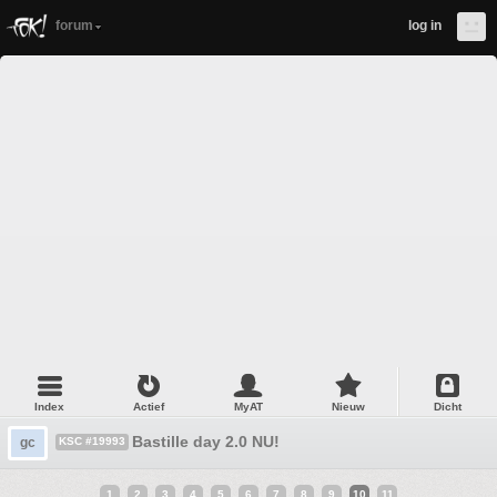
forum
log in
Index
Actief
MyAT
Nieuw
Dicht
Bastille day 2.0 NU!
gc
KSC #19993
1
2
3
4
5
6
7
8
9
10
11