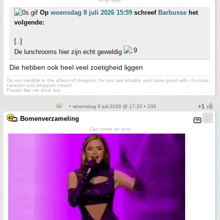
Op
woensdag 8 juli 2026 15:59
schreef
Barbusse
het
volgende:
[..]
De lunchrooms hier zijn echt geweldig
Die hebben ook heel veel zoetigheid liggen
Do not meddle in the affairs of dragons, for you are lickable and taste good with chocolat,
caramel and whipped cream!
Freaks like me drink tea
• woensdag 8 juli 2026 @ 17:20 • 239
Bomenverzameling
Can come an end