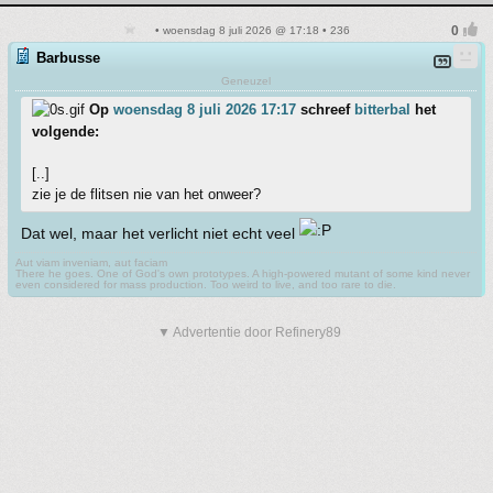
• woensdag 8 juli 2026 @ 17:18 • 236
Barbusse
Geneuzel
Op
woensdag 8 juli 2026 17:17
schreef
bitterbal
het
volgende:
[..]
zie je de flitsen nie van het onweer?
Dat wel, maar het verlicht niet echt veel
Aut viam inveniam, aut faciam
There he goes. One of God's own prototypes. A high-powered mutant of some kind never
even considered for mass production. Too weird to live, and too rare to die.
▼ Advertentie door Refinery89