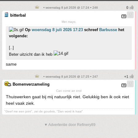
• woensdag 8 juli 2026 @ 17:24 • 246
bitterbal
Met mayo.
Op
woensdag 8 juli 2026 17:23
schreef
Barbusse
het
volgende:
[..]
Beter uitzicht dan ik heb
same
• woensdag 8 juli 2026 @ 17:25 • 247
Bomenverzameling
Can come an end
Thuiswerken gaat bij mij natuurlijk niet. Gelukkig ben ik ook niet
heel vaak ziek.
"Geef me een joint", zei de goudvis, "Dan word ik haai"
▼ Advertentie door Refinery89