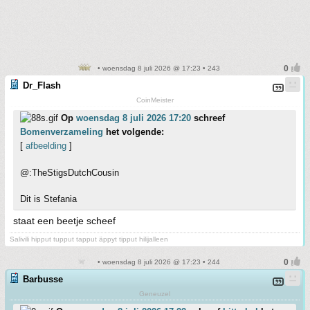
• woensdag 8 juli 2026 @ 17:23 • 243
Dr_Flash
CoinMeister
Op
woensdag 8 juli 2026 17:20
schreef
Bomenverzameling
het volgende:
[
afbeelding
]
@:TheStigsDutchCousin
Dit is Stefania
staat een beetje scheef
Salivili hipput tupput tapput äppyt tipput hilijalleen
• woensdag 8 juli 2026 @ 17:23 • 244
Barbusse
Geneuzel