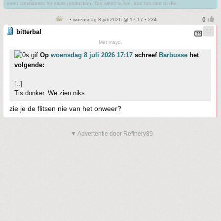
even considered for mass production. Too weird to live, and too rare to die.
• woensdag 8 juli 2026 @ 17:17 • 234
bitterbal
Met mayo.
Op
woensdag 8 juli 2026 17:17
schreef
Barbusse
het
volgende:
[..]
Tis donker. We zien niks.
zie je de flitsen nie van het onweer?
▼ Advertentie door Refinery89