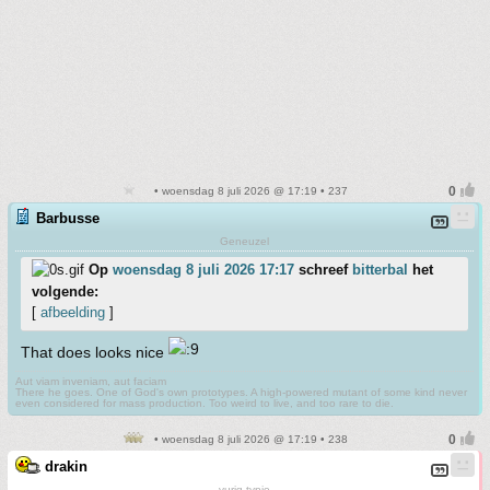
• woensdag 8 juli 2026 @ 17:19 • 237
Barbusse
Geneuzel
Op
woensdag 8 juli 2026 17:17
schreef
bitterbal
het
volgende:
[
afbeelding
]
That does looks nice
Aut viam inveniam, aut faciam
There he goes. One of God's own prototypes. A high-powered mutant of some kind never
even considered for mass production. Too weird to live, and too rare to die.
• woensdag 8 juli 2026 @ 17:19 • 238
drakin
vurig typje