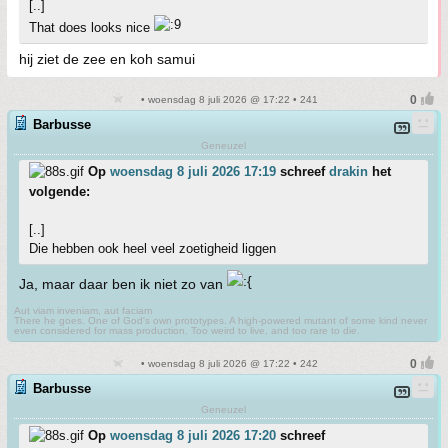
[..]
That does looks nice
hij ziet de zee en koh samui
• woensdag 8 juli 2026 @ 17:22 • 241
Barbusse
Geneuzel
Op
woensdag 8 juli 2026 17:19
schreef
drakin
het
volgende:
[..]
Die hebben ook heel veel zoetigheid liggen
Ja, maar daar ben ik niet zo van
Aut viam inveniam, aut faciam
There he goes. One of God's own prototypes. A high-powered mutant of some kind never
even considered for mass production. Too weird to live, and too rare to die.
• woensdag 8 juli 2026 @ 17:22 • 242
Barbusse
Geneuzel
Op
woensdag 8 juli 2026 17:20
schreef