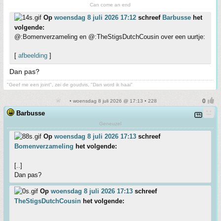
Can come an end
Op
woensdag 8 juli 2026 17:12
schreef
Barbusse
het
volgende:
@:Bomenverzameling en @:TheStigsDutchCousin over een uurtje:
[
afbeelding
]
Dan pas?
"Geef me een joint", zei de goudvis, "Dan word ik haai"
• woensdag 8 juli 2026 @ 17:13 • 228
Barbusse
Geneuzel
Op
woensdag 8 juli 2026 17:13
schreef
Bomenverzameling
het volgende:
[..]
Dan pas?
Op
woensdag 8 juli 2026 17:13
schreef
TheStigsDutchCousin
het volgende: