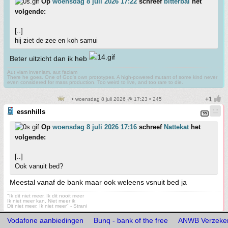
Op
woensdag 8 juli 2026 17:22
schreef
bitterbal
het
volgende:
[..]
hij ziet de zee en koh samui
Beter uitzicht dan ik heb
Aut viam inveniam, aut faciam
There he goes. One of God's own prototypes. A high-powered mutant of some kind never
even considered for mass production. Too weird to live, and too rare to die.
• woensdag 8 juli 2026 @ 17:23 • 245
essnhills
Op
woensdag 8 juli 2026 17:16
schreef
Nattekat
het
volgende:
[..]
Ook vanuit bed?
Meestal vanaf de bank maar ook weleens vsnuit bed ja
"Ik dit niet meer, Ik dit nooit meer
Ik niet meer kan, Niet meer ik
Dit niet meer, Ik niet meer" - Strani
Vodafone aanbiedingen
Bunq - bank of the free
ANWB Verzeke