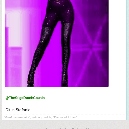
@TheStigsDutchCousin
Dit is Stefania
"Geef me een joint", zei de goudvis, "Dan word ik haai"