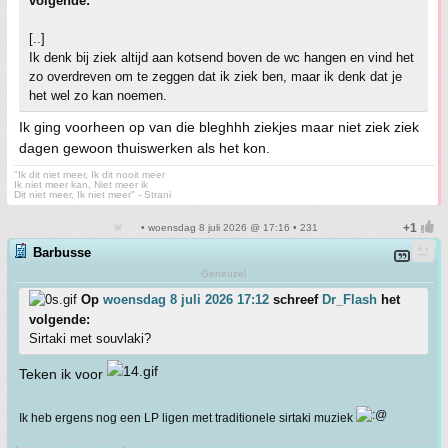
volgende:
[..]
Ik denk bij ziek altijd aan kotsend boven de wc hangen en vind het
zo overdreven om te zeggen dat ik ziek ben, maar ik denk dat je
het wel zo kan noemen.
Ik ging voorheen op van die bleghhh ziekjes maar niet ziek ziek
dagen gewoon thuiswerken als het kon.
"Ik dit niet meer, Ik dit nooit meer
Ik niet meer kan, Niet meer ik
Dit niet meer, Ik niet meer" - Strani
• woensdag 8 juli 2026 @ 17:16 • 231
Barbusse
Geneuzel
Op
woensdag 8 juli 2026 17:12
schreef
Dr_Flash
het
volgende:
Sirtaki met souvlaki?
Teken ik voor
Ik heb ergens nog een LP ligen met traditionele sirtaki muziek