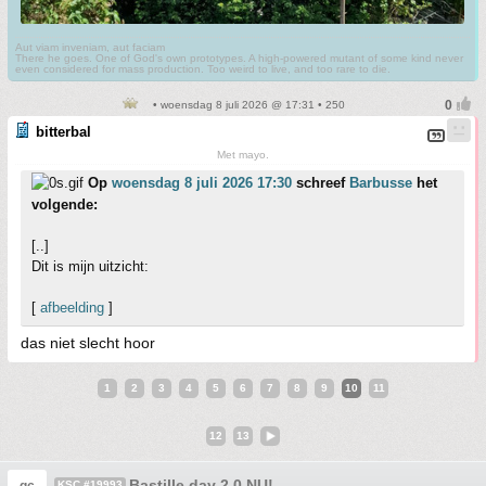
Aut viam inveniam, aut faciam
There he goes. One of God's own prototypes. A high-powered mutant of some kind never
even considered for mass production. Too weird to live, and too rare to die.
• woensdag 8 juli 2026 @ 17:31 • 250
bitterbal
Met mayo.
Op
woensdag 8 juli 2026 17:30
schreef
Barbusse
het
volgende:
[..]
Dit is mijn uitzicht:
[
afbeelding
]
das niet slecht hoor
1
2
3
4
5
6
7
8
9
10
11
12
13
Bastille day 2.0 NU!
KSC #19993