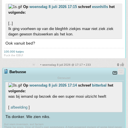
Op
woensdag 8 juli 2026 17:15
schreef
essnhills
het
volgende:
[..]
Ik ging voorheen op van die bleghhh ziekjes maar niet ziek ziek
dagen gewoon thuiswerken als het kon.
Ook vanuit bed?
100.000 katjes
Fuck the EBU!
• woensdag 8 juli 2026 @ 17:17 • 233
Barbusse
Geneuzel
Op
woensdag 8 juli 2026 17:14
schreef
bitterbal
het
volgende:
was bij iemand op bezoek die een super mooi uitzicht heeft
[
afbeelding
]
Tis donker. We zien niks.
Aut viam inveniam, aut faciam
There he goes. One of God's own prototypes. A high-powered mutant of some kind never