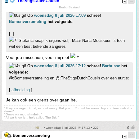
TheStigsDutchCousin
Brabo Bastard
Op
woensdag 8 juli 2026 17:09
schreef
Bomenverzameling
het volgende:
[..]
Stefania snap ik ergens wel,. Maar Nana Mouskouri is toch
wel een best bekende zangeres
Voor jou misschien, voor mij niet
Op
woensdag 8 juli 2026 17:12
schreef
Barbusse
het
volgende:
@:Bomenverzameling en @:TheStigsDutchCousin over een uurtje:
[
afbeelding
]
Je kan ook een grens over gaan he.
"They are rage. Brutal, without mercy. But you.... You will be worse. Rip and tear, until it is
done!"
"Omae wa mou shindeiru."
"All we know is... he's called The Stig!"
• woensdag 8 juli 2026 @ 17:13 • 227
Bomenverzameling