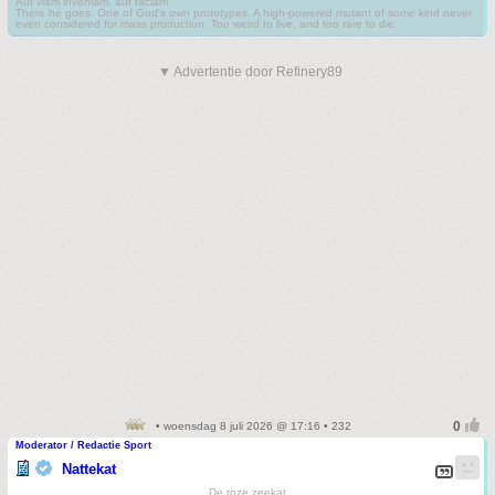
Aut viam inveniam, aut faciam
There he goes. One of God's own prototypes. A high-powered mutant of some kind never
even considered for mass production. Too weird to live, and too rare to die.
▼ Advertentie door Refinery89
• woensdag 8 juli 2026 @ 17:16 • 232
Moderator / Redactie Sport
Nattekat
De roze zeekat