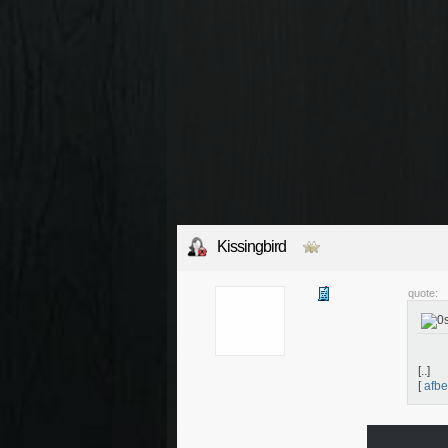
Kissingbird
quote:
[..]
[
afbe