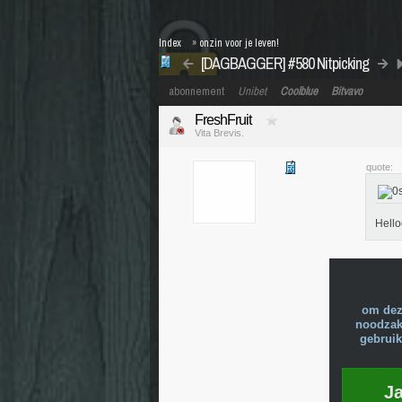
Index
»
onzin voor je leven!
[DAGBAGGER] #580 Nitpicking
abonnement
Unibet
Coolblue
Bitvavo
FreshFruit
Vita Brevis.
quote:
Hello
om dez
noodzake
gebruik
J