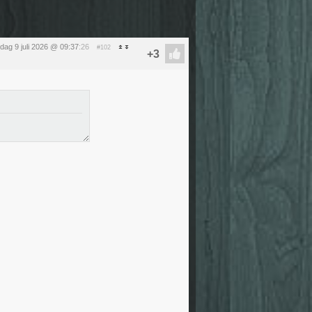
dag 9 juli 2026 @ 09:37
:26
#102