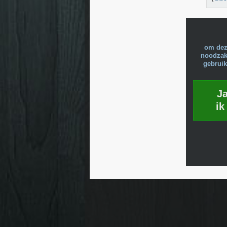
om dez
noodzake
gebruik
J
ik