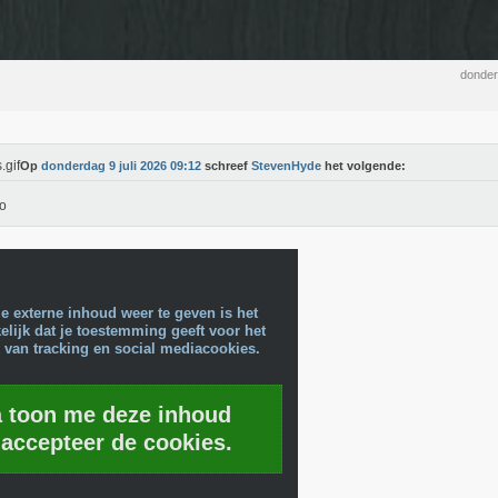
donder
Op
donderdag 9 juli 2026 09:12
schreef
StevenHyde
het volgende:
o
e externe inhoud weer te geven is het
lijk dat je toestemming geeft voor het
 van tracking en social mediacookies.
a toon me deze inhoud
 accepteer de cookies.