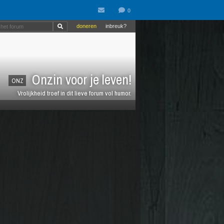
doneren
inbreuk?
Onzin voor je leven!
ONZ
Vrolijkheid troef in dit lieve forum vol humor.