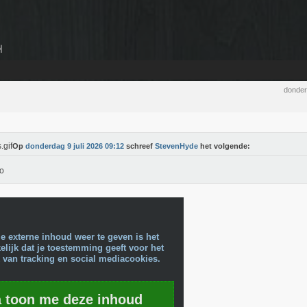
donder
Op
donderdag 9 juli 2026 09:12
schreef
StevenHyde
het volgende:
o
e externe inhoud weer te geven is het
lijk dat je toestemming geeft voor het
 van tracking en social mediacookies.
a toon me deze inhoud