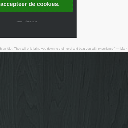
 accepteer de cookies.
meer informatie
h an idiot. They will only bring you down to their level and beat you with experience.” ― Mark