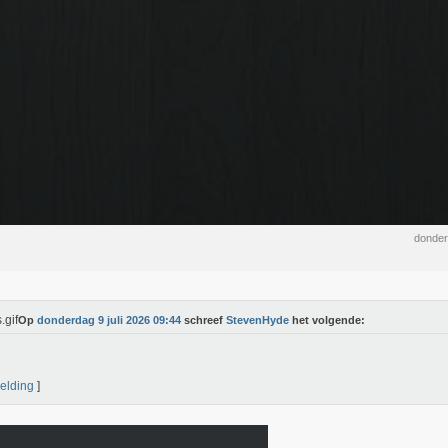
donder
Op
donderdag 9 juli 2026 09:44
schreef
StevenHyde
het volgende:
elding
]