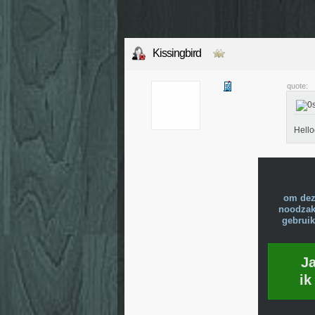
Kissingbird
quote:
Hello
om dez
noodzake
gebruik
J
ik