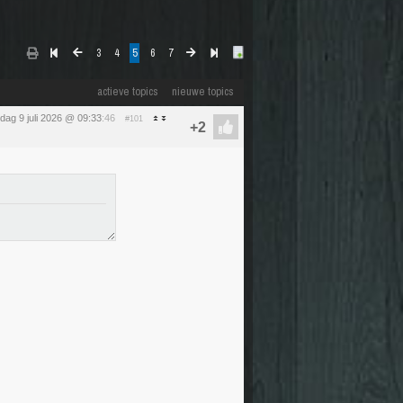
3
4
5
6
7
actieve topics
nieuwe topics
dag 9 juli 2026 @ 09:33
:46
#101