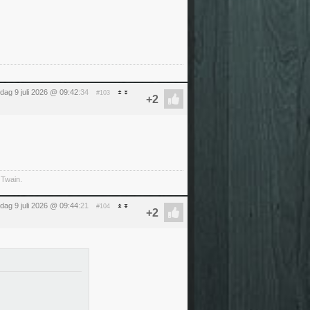
dag 9 juli 2026 @ 09:42
:34
#103
 Twain.
dag 9 juli 2026 @ 09:44
:21
#104