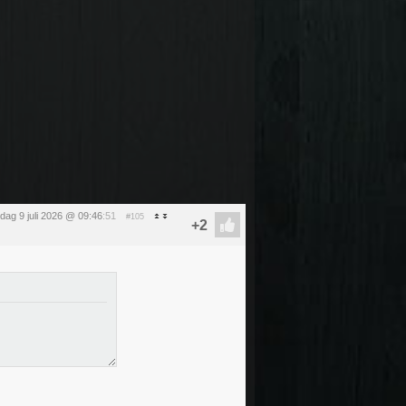
dag 9 juli 2026 @ 09:46
:51
#105