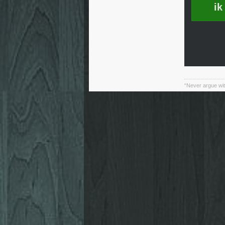
ik
“Never argue wit