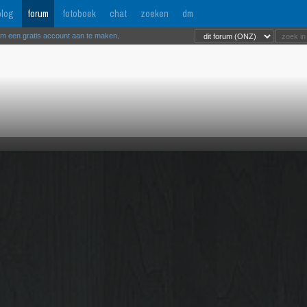
log
forum
fotoboek
chat
zoeken
dm
om een gratis account aan te maken
.