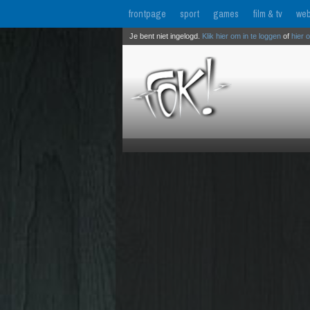
frontpage
sport
games
film & tv
web
Je bent niet ingelogd.
Klik hier om in te loggen
of
hier 