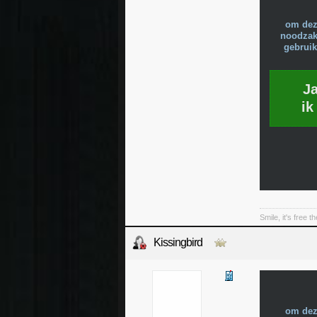
om dez
noodzake
gebruik
J
ik
Smile, it's free t
Kissingbird
om dez